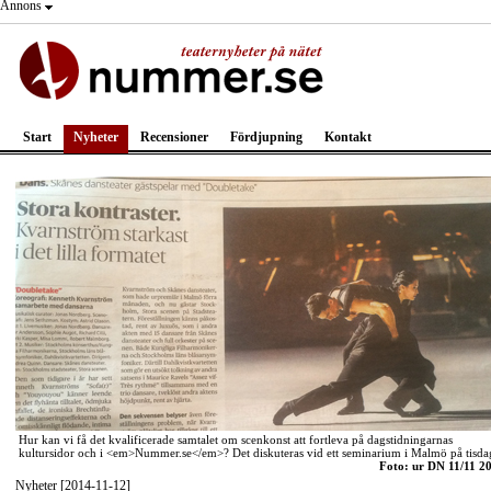
Annons
Start
Nyheter
Recensioner
Fördjupning
Kontakt
Hur kan vi få det kvalificerade samtalet om scenkonst att fortleva på dagstidningarnas
kultursidor och i <em>Nummer.se</em>? Det diskuteras vid ett seminarium i Malmö på tisda
Foto: ur DN 11/11 2
Nyheter [2014-11-12]