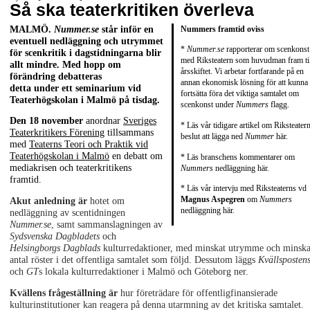
Så ska teaterkritiken överleva
MALMÖ.
Nummer.se
står inför en
Nummers framtid oviss
eventuell nedläggning och utrymmet
*
Nummer.se
rapporterar om scenkonst
för scenkritik i dagstidningarna blir
med
Riksteatern
som huvudman fram til
allt mindre. Med hopp om
årsskiftet. Vi arbetar fortfarande på en
förändring debatteras
annan ekonomisk lösning för att kunna
detta under ett seminarium vid
fortsätta föra det viktiga samtalet om
Teaterhögskolan i Malmö på tisdag.
scenkonst under
Nummers
flagg.
Den 18 november
anordnar
Sveriges
* Läs vår tidigare artikel om Riksteater
Teaterkritikers Förening
tillsammans
beslut att lägga ned
Nummer
här
.
med
Teaterns Teori och Praktik vid
Teaterhögskolan i Malmö
en debatt om
* Läs branschens kommentarer om
mediakrisen och teaterkritikens
Nummers
nedläggning
här.
framtid.
* Läs vår intervju med Riksteaterns vd
Magnus Aspegren
om
Nummers
Akut anledning är
hotet om
nedläggning
här.
nedläggning av scentidningen
Nummer.se
, samt sammanslagningen av
Sydsvenska Dagbladets
och
Helsingborgs Dagblads
kulturredaktioner, med minskat utrymme och minska
antal röster i det offentliga samtalet som följd. Dessutom läggs
Kvällsposten
och
GT
s lokala kulturredaktioner i Malmö och Göteborg ner.
Kvällens frågeställning är
hur företrädare för offentligfinansierade
kulturinstitutioner kan reagera på denna utarmning av det kritiska samtalet.