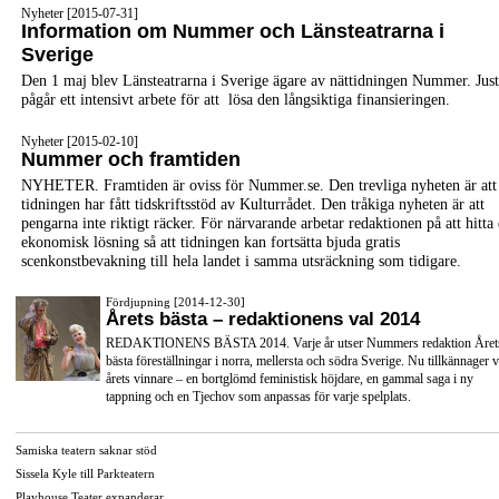
Nyheter [2015-07-31]
Information om Nummer och Länsteatrarna i
Sverige
Den 1 maj blev Länsteatrarna i Sverige ägare av nättidningen Nummer. Jus
pågår ett intensivt arbete för att lösa den långsiktiga finansieringen.
Nyheter [2015-02-10]
Nummer och framtiden
NYHETER. Framtiden är oviss för Nummer.se. Den trevliga nyheten är att
tidningen har fått tidskriftsstöd av Kulturrådet. Den tråkiga nyheten är att
pengarna inte riktigt räcker. För närvarande arbetar redaktionen på att hitta
ekonomisk lösning så att tidningen kan fortsätta bjuda gratis
scenkonstbevakning till hela landet i samma utsräckning som tidigare.
Fördjupning [2014-12-30]
Årets bästa – redaktionens val 2014
REDAKTIONENS BÄSTA 2014. Varje år utser Nummers redaktion Året
bästa föreställningar i norra, mellersta och södra Sverige. Nu tillkännager v
årets vinnare – en bortglömd feministisk höjdare, en gammal saga i ny
tappning och en Tjechov som anpassas för varje spelplats.
Samiska teatern saknar stöd
Sissela Kyle till Parkteatern
Playhouse Teater expanderar