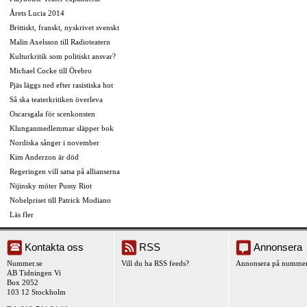
Årets Lucia 2014
Brittiskt, franskt, nyskrivet svenskt
Malin Axelsson till Radioteatern
Kulturkritik som politiskt ansvar?
Michael Cocke till Örebro
Pjäs läggs ned efter rasistiska hot
Så ska teaterkritiken överleva
Oscarsgala för scenkonsten
Klunganmedlemmar släpper bok
Nordiska sånger i november
Kim Anderzon är död
Regeringen vill satsa på allianserna
Nijinsky möter Pussy Riot
Nobelpriset till Patrick Modiano
Läs fler
Kontakta oss
RSS
Annonsera
Nummer.se
Vill du ha RSS feeds?
Annonsera på nummer
AB Tidningen Vi
Box 2052
103 12 Stockholm