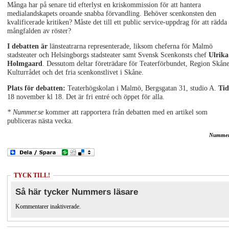
Många har på senare tid efterlyst en kriskommission för att hantera
medialandskapets oroande snabba förvandling. Behöver scenkonsten den
kvalificerade kritiken? Måste det till ett public service-uppdrag för att rädda
mångfalden av röster?
I debatten är
länsteatrarna representerade, liksom cheferna för Malmö
stadsteater och Helsingborgs stadsteater samt Svensk Scenkonsts chef
Ulrika
Holmgaard
. Dessutom deltar företrädare för Teaterförbundet, Region Skåne
Kulturrådet och det fria scenkonstlivet i Skåne.
Plats för debatten:
Teaterhögskolan i Malmö, Bergsgatan 31, studio A.
Tid
18 november kl 18.
Det är fri entré och öppet för alla.
* Nummer.se
kommer att rapportera från debatten med en artikel som
publiceras nästa vecka.
Nummer
TYCK TILL!
Så här tycker Nummers läsare
Kommentarer inaktiverade.