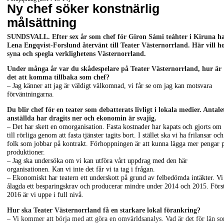
Ny chef söker konstnärlig
målsättning
SUNDSVALL. Efter sex år som chef för Giron Sámi teáhter i Kiruna h
Lena Engqvist-Forslund återvänt till Teater Västernorrland. Här
vill h
syna och spegla verklighetens Västernorrland.
Under många år var du skådespelare på Teater Västernorrland, hur är
det att komma tillbaka som chef?
– Jag känner att jag är väldigt välkomnad, vi får se om jag kan motsvara
förväntningarna.
Du blir chef för en teater som debatterats livligt i lokala medier. Antale
anställda har dragits ner och ekonomin är svajig.
– Det har skett en omorganisation. Fasta kostnader har kapats och gjorts om
till rörliga genom att fasta tjänster tagits bort. I stället ska vi ha frilansar och
folk som jobbar på kontrakt. Förhoppningen är att kunna lägga mer pengar 
produktioner.
– Jag ska undersöka om vi kan utföra vårt uppdrag med den här
organisationen. Kan vi inte det får vi ta tag i frågan.
– Ekonomiskt har teatern ett underskott på grund av felbedömda intäkter. Vi
ålagda ett besparingskrav och producerar mindre under 2014 och 2015. Förs
2016 är vi uppe i full nivå.
Hur ska Teater Västernorrland få en starkare lokal förankring?
– Vi kommer att börja med att göra en omvärldsanalys. Vad är det för län s