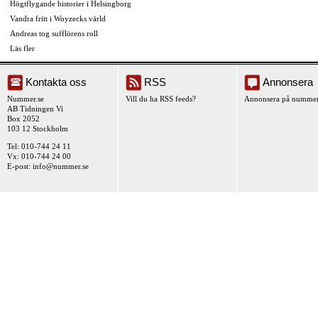
Högtflygande historier i Helsingborg
Vandra fritt i Woyzecks värld
Andreas tog sufflörens roll
Läs fler
Kontakta oss
RSS
Annonsera
Nummer.se
Vill du ha RSS feeds?
Annonsera på nummer
AB Tidningen Vi
Box 2052
103 12 Stockholm
Tel: 010-744 24 11
Vx: 010-744 24 00
E-post:
info@nummer.se