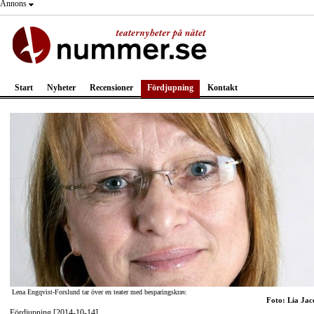
Annons
Start
Nyheter
Recensioner
Fördjupning
Kontakt
Lena Engqvist-Forslund tar över en teater med besparingskrav.
Foto: Lia Jac
Fördjupning [2014-10-14]