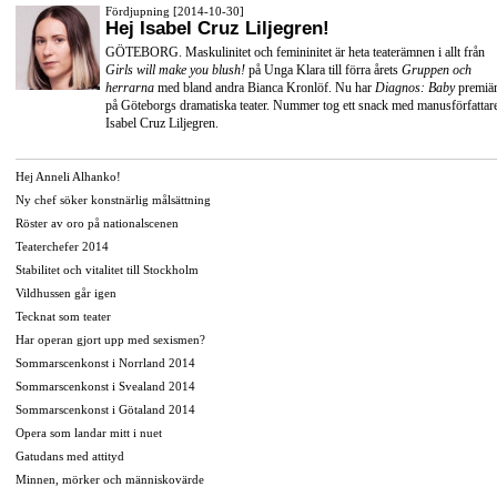
Fördjupning [2014-10-30]
Hej Isabel Cruz Liljegren!
GÖTEBORG. Maskulinitet och femininitet är heta teaterämnen i allt från
Girls will make you blush!
på Unga Klara till förra årets
Gruppen och
herrarna
med bland andra
Bianca Kronlöf
. Nu har
Diagnos: Baby
premiä
på
Göteborgs dramatiska teater
. Nummer tog ett snack med manusförfattar
Isabel Cruz Liljegren.
Hej Anneli Alhanko!
Ny chef söker konstnärlig målsättning
Röster av oro på nationalscenen
Teaterchefer 2014
Stabilitet och vitalitet till Stockholm
Vildhussen går igen
Tecknat som teater
Har operan gjort upp med sexismen?
Sommarscenkonst i Norrland 2014
Sommarscenkonst i Svealand 2014
Sommarscenkonst i Götaland 2014
Opera som landar mitt i nuet
Gatudans med attityd
Minnen, mörker och människovärde