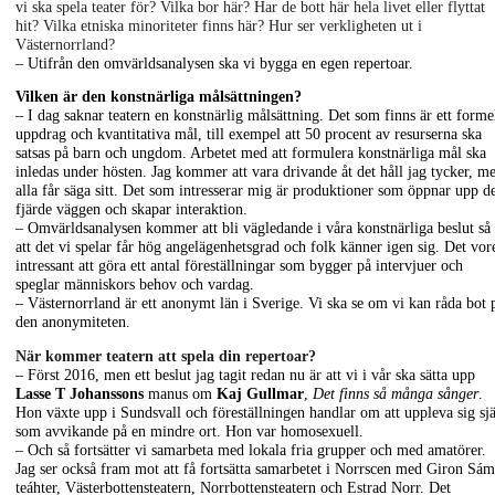
vi ska spela teater för? Vilka bor här? Har de bott här hela livet eller flyttat
hit? Vilka etniska minoriteter finns här? Hur ser verkligheten ut i
Västernorrland?
– Utifrån den omvärldsanalysen ska vi bygga en egen repertoar.
Vilken är den konstnärliga målsättningen?
– I dag saknar teatern en konstnärlig målsättning. Det som finns är ett formel
uppdrag och kvantitativa mål, till exempel att 50 procent av resurserna ska
satsas på barn och ungdom. Arbetet med att formulera konstnärliga mål ska
inledas under hösten. Jag kommer att vara drivande åt det håll jag tycker, m
alla får säga sitt. Det som intresserar mig är produktioner som öppnar upp d
fjärde väggen och skapar interaktion.
– Omvärldsanalysen kommer att bli vägledande i våra konstnärliga beslut så
att det vi spelar får hög angelägenhetsgrad och folk känner igen sig. Det vor
intressant att göra ett antal föreställningar som bygger på intervjuer och
speglar människors behov och vardag.
– Västernorrland är ett anonymt län i Sverige. Vi ska se om vi kan råda bot 
den anonymiteten.
När kommer teatern att spela din repertoar?
– Först 2016, men ett beslut jag tagit redan nu är att vi i vår ska sätta upp
Lasse T Johanssons
manus om
Kaj Gullmar
,
Det finns så många sånger
.
Hon växte upp i Sundsvall och föreställningen handlar om att uppleva sig sj
som avvikande på en mindre ort. Hon var homosexuell.
– Och så fortsätter vi samarbeta med lokala fria grupper och med amatörer.
Jag ser också fram mot att få fortsätta samarbetet i Norrscen med Giron Sám
teáhter, Västerbottensteatern, Norrbottensteatern och Estrad Norr. Det