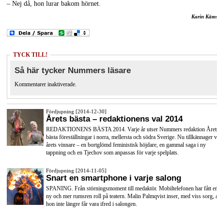
– Nej då, hon lurar bakom hörnet.
Karin Käm
TYCK TILL!
Så här tycker Nummers läsare
Kommentarer inaktiverade.
Fördjupning [2014-12-30]
Årets bästa – redaktionens val 2014
REDAKTIONENS BÄSTA 2014. Varje år utser Nummers redaktion Året
bästa föreställningar i norra, mellersta och södra Sverige. Nu tillkännager v
årets vinnare – en bortglömd feministisk höjdare, en gammal saga i ny
tappning och en Tjechov som anpassas för varje spelplats.
Fördjupning [2014-11-05]
Snart en smartphone i varje salong
SPANING. Från störningsmoment till medaktör. Mobiltelefonen har fått e
ny och mer rumsren roll på teatern. Malin Palmqvist inser, med viss sorg, a
hon inte längre får vara ifred i salongen.