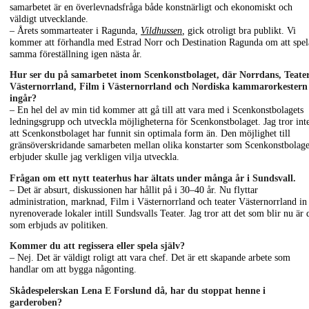
samarbetet är en överlevnadsfråga både konstnärligt och ekonomiskt och
väldigt utvecklande.
– Årets sommarteater i Ragunda,
Vildhussen
,
gick otroligt bra publikt. Vi
kommer att förhandla med Estrad Norr och Destination Ragunda om att spel
samma föreställning igen nästa år.
Hur ser du på samarbetet inom Scenkonstbolaget, där Norrdans, Teate
Västernorrland, Film i Västernorrland och Nordiska kammarorkestern
ingår?
– En hel del av min tid kommer att gå till att vara med i Scenkonstbolagets
ledningsgrupp och utveckla möjligheterna för Scenkonstbolaget. Jag tror int
att Scenkonstbolaget har funnit sin optimala form än. Den möjlighet till
gränsöverskridande samarbeten mellan olika konstarter som Scenkonstbolage
erbjuder skulle jag verkligen vilja utveckla.
Frågan om ett nytt teaterhus har ältats under många år i Sundsvall.
– Det är absurt, diskussionen har hållit på i 30–40 år. Nu flyttar
administration, marknad, Film i Västernorrland och teater Västernorrland in 
nyrenoverade lokaler intill Sundsvalls Teater. Jag tror att det som blir nu är 
som erbjuds av politiken.
Kommer du att regissera eller spela själv?
– Nej. Det är väldigt roligt att vara chef. Det är ett skapande arbete som
handlar om att bygga någonting.
Skådespelerskan Lena E Forslund då, har du stoppat henne i
garderoben?