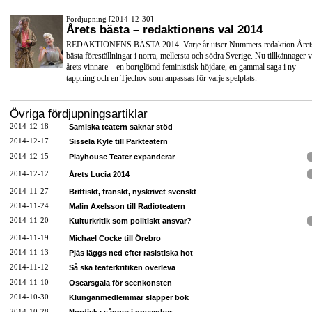
Fördjupning [2014-12-30]
Årets bästa – redaktionens val 2014
REDAKTIONENS BÄSTA 2014. Varje år utser Nummers redaktion Året
bästa föreställningar i norra, mellersta och södra Sverige. Nu tillkännager v
årets vinnare – en bortglömd feministisk höjdare, en gammal saga i ny
tappning och en Tjechov som anpassas för varje spelplats.
Övriga fördjupningsartiklar
2014-12-18
Samiska teatern saknar stöd
2014-12-17
Sissela Kyle till Parkteatern
2014-12-15
Playhouse Teater expanderar
2014-12-12
Årets Lucia 2014
2014-11-27
Brittiskt, franskt, nyskrivet svenskt
2014-11-24
Malin Axelsson till Radioteatern
2014-11-20
Kulturkritik som politiskt ansvar?
2014-11-19
Michael Cocke till Örebro
2014-11-13
Pjäs läggs ned efter rasistiska hot
2014-11-12
Så ska teaterkritiken överleva
2014-11-10
Oscarsgala för scenkonsten
2014-10-30
Klunganmedlemmar släpper bok
2014-10-28