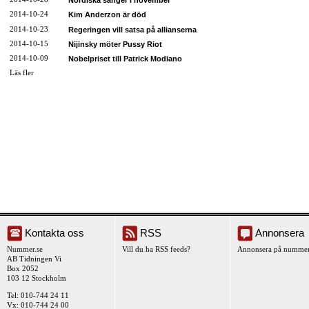
Nordiska sånger i november
2014-10-24
Kim Anderzon är död
2014-10-23
Regeringen vill satsa på allianserna
2014-10-15
Nijinsky möter Pussy Riot
2014-10-09
Nobelpriset till Patrick Modiano
Läs fler
Kontakta oss
RSS
Annonsera
Nummer.se
Vill du ha RSS feeds?
Annonsera på nummer
AB Tidningen Vi
Box 2052
103 12 Stockholm
Tel: 010-744 24 11
Vx: 010-744 24 00