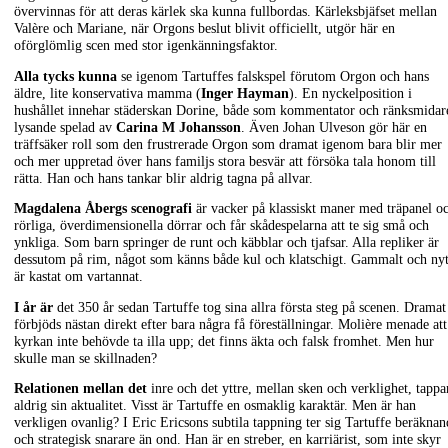
övervinnas för att deras kärlek ska kunna fullbordas. Kärleksbjäfset mellan
Valère och Mariane, när Orgons beslut blivit officiellt, utgör här en
oförglömlig scen med stor igenkänningsfaktor.
Alla tycks kunna
se igenom Tartuffes falskspel förutom Orgon och hans
äldre, lite konservativa mamma (
Inger Hayman
). En nyckelposition i
hushållet innehar städerskan Dorine, både som kommentator och ränksmidar
lysande spelad av
Carina M Johansson
. Även Johan Ulveson gör här en
träffsäker roll som den frustrerade Orgon som dramat igenom bara blir mer
och mer uppretad över hans familjs stora besvär att försöka tala honom till
rätta. Han och hans tankar blir aldrig tagna på allvar.
Magdalena Åbergs scenografi
är vacker på klassiskt maner med träpanel o
rörliga, överdimensionella dörrar och får skådespelarna att te sig små och
ynkliga. Som barn springer de runt och käbblar och tjafsar. Alla repliker är
dessutom på rim, något som känns både kul och klatschigt. Gammalt och nyt
är kastat om vartannat.
I år är
det 350 år sedan Tartuffe tog sina allra första steg på scenen. Dramat
förbjöds nästan direkt efter bara några få föreställningar. Molière menade att
kyrkan inte behövde ta illa upp; det finns äkta och falsk fromhet. Men hur
skulle man se skillnaden?
Relationen mellan det
inre och det yttre, mellan sken och verklighet, tappa
aldrig sin aktualitet. Visst är Tartuffe en osmaklig karaktär. Men är han
verkligen ovanlig? I Eric Ericsons subtila tappning ter sig Tartuffe beräknan
och strategisk snarare än ond. Han är en streber, en karriärist, som inte skyr