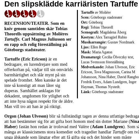
Den slipsklädde karriäristen Tartuffe
Tartuffe
av Molière
Scen:
Göteborgs stadsteater
Ort:
Göteborg
RECENSION/TEATER. Som en
Regi:
Tobias Theorell
kniv genom samtiden skär Tobias
Scenografi:
Magdalena Åberg
Theorells uppsättning av Molières
Kostym:
Alex Tarragüel Rubio
Tartuffe.
Carl Magnus Juliusson ser
Musikarrangör:
Gustav Nordmark
en rapp och rolig föreställning på
Ljus:
Ellen Ruge
Göteborgs stadsteater.
Mask:
Maria Agaton
Dramaturgi:
Cecilia Ölveczky text,
Tartuffe (Eric Ericson)
är en
Lucas Svensson föreställning
bedragare, en lurendrejare som med
Medverkande:
Johan Ulveson, Eric
offerkoftan på, vädjar till sin omvärlds
Ericson, Tova Magnusson, Carina M
barmhärtighet och slår mynt på sin
Johansson, Nina Haber, David Rangbo
spelade fromhet. Men kanske är det
Fredrik Evers, Adam Lundgren, Inger
inte så konstigt att man låter sig
Hayman, Thomas Nystedt.
duperas. Samhället anklagas för
Länk:
Göteborgs stadsteater
dekadent, ungdomen för ytlighet och
att inte hysa någon respekt för de äldre.
Man vill tro att han är på riktigt.
Orgon (Johan Ulveson)
blir så fullständigt tagen av denna utfattige bedrag
att han bestämmer sig för att gifta bort honom med sin dotter Mariane (
Nin
Haber
) fastän hon redan är trolovad med Valère (
Adam Lundgren
). Som s
många av klassicismens stora komedier och tragedier handlar
Tartuffe
om tv
unga älskande som längtar efter att få gifta sig och det hinder som måste