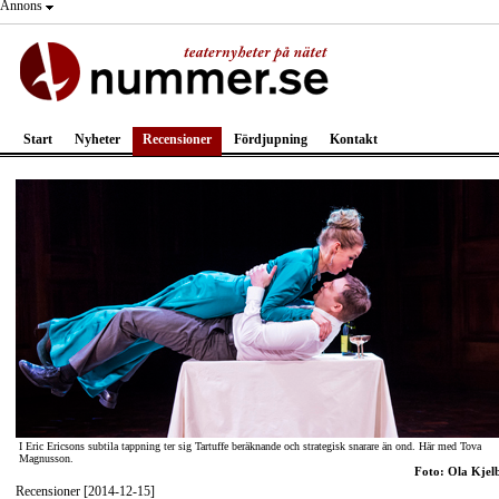
Annons
Start
Nyheter
Recensioner
Fördjupning
Kontakt
I Eric Ericsons subtila tappning ter sig Tartuffe beräknande och strategisk snarare än ond. Här med Tova
Magnusson.
Foto: Ola Kjel
Recensioner [2014-12-15]