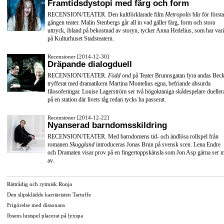
Framtidsdystopi med färg och form
RECENSION/TEATER. Den kultförklarade film
Metropolis
blir för första
gången teater. Malin Stenbergs går all in vad gäller färg, form och stora
uttryck, ibland på bekostnad av storyn, tycker Anna Hedelius, som har vari
på Kulturhuset Stadsteatern.
Recensioner [2014-12-30]
Dräpande dialogduell
RECENSION/TEATER.
Född ond
på Teater Brunnsgatan fyra andas Beck
tryfferat med dramatikern Martina Montelius egna, befriande absurda
filosoferingar. Louise Lagerström ser två högoktaniga skådespelare dueller
på en station där livets tåg redan tycks ha passerat.
Recensioner [2014-12-22]
Nyanserad barndomsskildring
RECENSION/TEATER. Med barndomens tid- och ändlösa rollspel från
romanen
Skuggland
introduceras Jonas Brun på svensk scen. Lena Endre
och Dramaten visar prov på en fingertoppskänsla som Jon Asp gärna ser 
av.
Rättrådig och rytmisk Ronja
Den slipsklädde karriäristen Tartuffe
Frigörelse med dissonans
Ibsens lustspel placerat på lyxspa