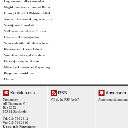
Ungdomens olidliga ensamhet
Magisk, modern och maxad Robin
Fokus på filosofi i Rådströms bibel
Jeanne d’Arc som ekologisk terrorist
Svartsjukestrid med stil
Spökteater med känsla för form
Urbana troll i underjorden
Skimrande tribut till klassisk balett
Klassiker som kreativ kabaré
Samhällskritiskt spel som show
Ett kalejdoskop av känslor
Mästerligt konstruerad Mayenburg
Rappt om historisk hen
Läs fler
Kontakta oss
RSS
Annonsera
Nummer.se
Vill du ha RSS feeds?
Annonsera på nummer
AB Tidningen Vi
Box 2052
103 12 Stockholm
Tel: 010-744 24 11
Vx: 010-744 24 00
E-post:
info@nummer.se