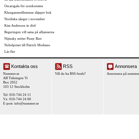
Oscarsgala för scenkonsten
Klunganmedlemmar släpper bok
Nordiska sånger i november
Kim Anderzon är död
Regeringen vill satsa på allianserna
Nijinsky möter Pussy Riot
Nobelpriset till Patrick Modiano
Läs fler
Kontakta oss
RSS
Annonsera
Nummer.se
Vill du ha RSS feeds?
Annonsera på nummer
AB Tidningen Vi
Box 2052
103 12 Stockholm
Tel: 010-744 24 11
Vx: 010-744 24 00
E-post:
info@nummer.se