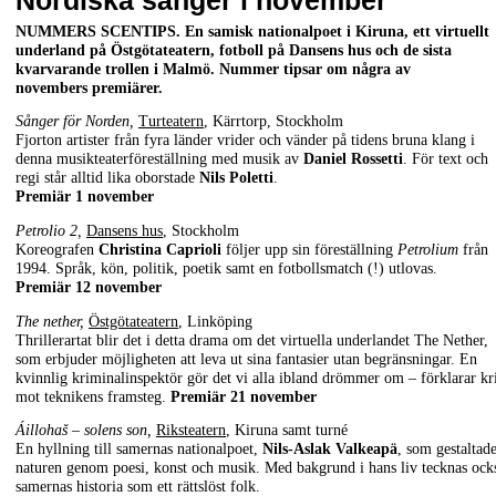
Nordiska sånger i november
NUMMERS SCENTIPS. En samisk nationalpoet i Kiruna, ett virtuellt
underland på Östgötateatern, fotboll på Dansens hus och de sista
kvarvarande trollen i Malmö. Nummer tipsar om några av
novembers premiärer.
Sånger för Norden,
Turteatern
, Kärrtorp, Stockholm
Fjorton artister från fyra länder vrider och vänder på tidens bruna klang i
denna musikteaterföreställning med musik av
Daniel Rossetti
. För text och
regi står alltid lika oborstade
Nils Poletti
.
Premiär 1 november
Petrolio 2,
Dansens hus
, Stockholm
Koreografen
Christina Caprioli
följer upp sin föreställning
Petrolium
från
1994. Språk, kön, politik, poetik samt en fotbollsmatch (!) utlovas.
Premiär 12 november
The nether,
Östgötateatern
, Linköping
Thrillerartat blir det i detta drama om det virtuella underlandet The Nether,
som erbjuder möjligheten att leva ut sina fantasier utan begränsningar. En
kvinnlig kriminalinspektör gör det vi alla ibland drömmer om – förklarar kr
mot teknikens framsteg.
Premiär 21 november
Áillohaš – solens son,
Riksteatern
, Kiruna samt turné
En hyllning till samernas nationalpoet,
Nils-Aslak Valkeapä
, som gestaltad
naturen genom poesi, konst och musik. Med bakgrund i hans liv tecknas ock
samernas historia som ett rättslöst folk.