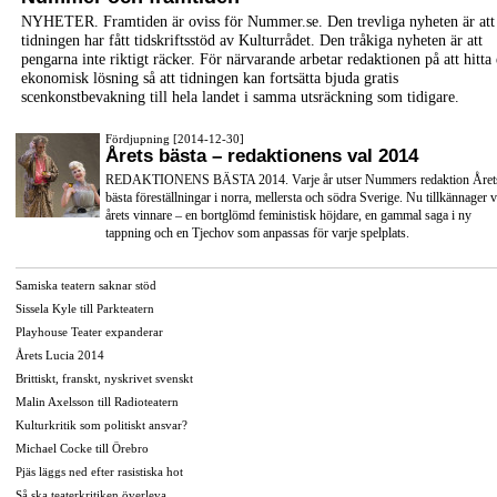
NYHETER. Framtiden är oviss för Nummer.se. Den trevliga nyheten är att
tidningen har fått tidskriftsstöd av Kulturrådet. Den tråkiga nyheten är att
pengarna inte riktigt räcker. För närvarande arbetar redaktionen på att hitta
ekonomisk lösning så att tidningen kan fortsätta bjuda gratis
scenkonstbevakning till hela landet i samma utsräckning som tidigare.
Fördjupning [2014-12-30]
Årets bästa – redaktionens val 2014
REDAKTIONENS BÄSTA 2014. Varje år utser Nummers redaktion Året
bästa föreställningar i norra, mellersta och södra Sverige. Nu tillkännager v
årets vinnare – en bortglömd feministisk höjdare, en gammal saga i ny
tappning och en Tjechov som anpassas för varje spelplats.
Samiska teatern saknar stöd
Sissela Kyle till Parkteatern
Playhouse Teater expanderar
Årets Lucia 2014
Brittiskt, franskt, nyskrivet svenskt
Malin Axelsson till Radioteatern
Kulturkritik som politiskt ansvar?
Michael Cocke till Örebro
Pjäs läggs ned efter rasistiska hot
Så ska teaterkritiken överleva