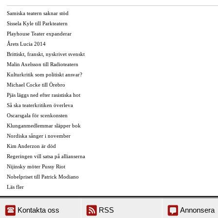
Samiska teatern saknar stöd
Sissela Kyle till Parkteatern
Playhouse Teater expanderar
Årets Lucia 2014
Brittiskt, franskt, nyskrivet svenskt
Malin Axelsson till Radioteatern
Kulturkritik som politiskt ansvar?
Michael Cocke till Örebro
Pjäs läggs ned efter rasistiska hot
Så ska teaterkritiken överleva
Oscarsgala för scenkonsten
Klunganmedlemmar släpper bok
Nordiska sånger i november
Kim Anderzon är död
Regeringen vill satsa på allianserna
Nijinsky möter Pussy Riot
Nobelpriset till Patrick Modiano
Läs fler
Kontakta oss
RSS
Annonsera