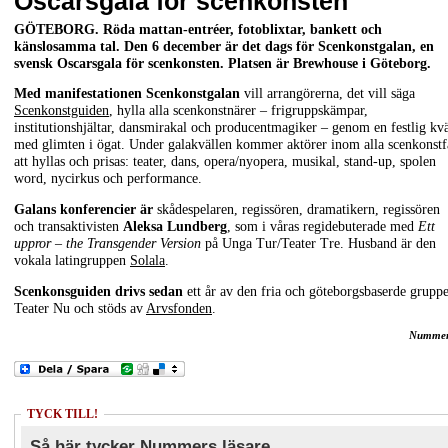
Oscarsgala för scenkonsten
GÖTEBORG. Röda mattan-entréer, fotoblixtar, bankett och
känslosamma tal. Den 6 december är det dags för Scenkonstgalan, en
svensk Oscarsgala för scenkonsten. Platsen är Brewhouse i Göteborg.
Med manifestationen Scenkonstgalan
vill arrangörerna, det vill säga
Scenkonstguiden
, hylla alla scenkonstnärer – frigruppskämpar,
institutionshjältar, dansmirakal och producentmagiker – genom en festlig kvä
med glimten i ögat. Under galakvällen kommer aktörer inom alla scenkonstf
att hyllas och prisas: teater, dans, opera/nyopera, musikal, stand-up, spolen
word, nycirkus och performance.
Galans konferencier är
skådespelaren, regissören, dramatikern, regissören
och transaktivisten
Aleksa Lundberg
, som i våras regidebuterade med
Ett
uppror – the Transgender Version
på Unga Tur/Teater Tre. Husband är den
vokala latingruppen
Solala
.
Scenkonsguiden drivs sedan
ett år av den fria och göteborgsbaserde grupp
Teater Nu och stöds av
Arvsfonden
.
Nummer
TYCK TILL!
Så här tycker Nummers läsare