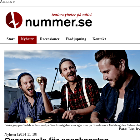
Annons
Start
Nyheter
Recensioner
Fördjupning
Kontakt
Vokalgruppen Solala är husband på Scenkonstgalan som äger rum på Brewhouse i Göteborg den 6 decembe
Foto: Lisa Irv
Nyheter [2014-11-10]