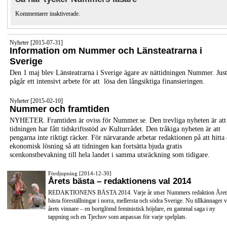
Kommentarer inaktiverade.
Nyheter [2015-07-31]
Information om Nummer och Länsteatrarna i
Sverige
Den 1 maj blev Länsteatrarna i Sverige ägare av nättidningen Nummer. Jus
pågår ett intensivt arbete för att lösa den långsiktiga finansieringen.
Nyheter [2015-02-10]
Nummer och framtiden
NYHETER. Framtiden är oviss för Nummer.se. Den trevliga nyheten är att
tidningen har fått tidskriftsstöd av Kulturrådet. Den tråkiga nyheten är att
pengarna inte riktigt räcker. För närvarande arbetar redaktionen på att hitta
ekonomisk lösning så att tidningen kan fortsätta bjuda gratis
scenkonstbevakning till hela landet i samma utsräckning som tidigare.
Fördjupning [2014-12-30]
Årets bästa – redaktionens val 2014
REDAKTIONENS BÄSTA 2014. Varje år utser Nummers redaktion Året
bästa föreställningar i norra, mellersta och södra Sverige. Nu tillkännager v
årets vinnare – en bortglömd feministisk höjdare, en gammal saga i ny
tappning och en Tjechov som anpassas för varje spelplats.