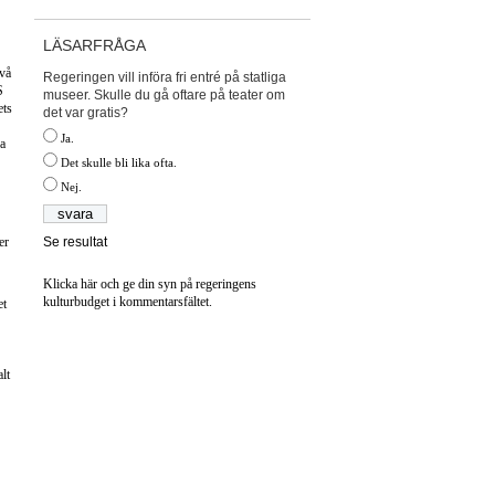
LÄSARFRÅGA
två
Regeringen vill införa fri entré på statliga
S
museer. Skulle du gå oftare på teater om
ets
det var gratis?
Ja.
na
Det skulle bli lika ofta.
Nej.
Se resultat
er
Klicka här och ge din syn på regeringens
kulturbudget i kommentarsfältet.
et
lt