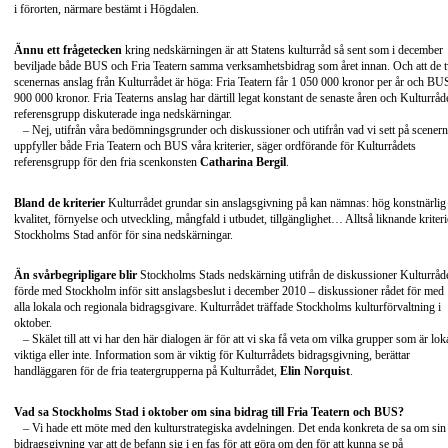
i förorten, närmare bestämt i Högdalen.
Ännu ett frågetecken
kring nedskärningen är att Statens kulturråd så sent som i december
beviljade både BUS och Fria Teatern samma verksamhetsbidrag som året innan. Och att de 
scenernas anslag från Kulturrådet är höga: Fria Teatern får 1 050 000 kronor per år och BU
900 000 kronor. Fria Teaterns anslag har därtill legat konstant de senaste åren och Kulturråd
referensgrupp diskuterade inga nedskärningar.
– Nej, utifrån våra bedömningsgrunder och diskussioner och utifrån vad vi sett på scener
uppfyller både Fria Teatern och BUS våra kriterier, säger ordförande för Kulturrådets
referensgrupp för den fria scenkonsten
Catharina Bergil
.
Bland de kriterier
Kulturrådet grundar sin anslagsgivning på kan nämnas: hög konstnärlig
kvalitet, förnyelse och utveckling, mångfald i utbudet, tillgänglighet… Alltså liknande kriteri
Stockholms Stad anför för sina nedskärningar.
Än svårbegripligare blir
Stockholms Stads nedskärning utifrån de diskussioner Kulturråd
förde med Stockholm inför sitt anslagsbeslut i december 2010 – diskussioner rådet för med
alla lokala och regionala bidragsgivare. Kulturrådet träffade Stockholms kulturförvaltning i
oktober.
– Skälet till att vi har den här dialogen är för att vi ska få veta om vilka grupper som är loka
viktiga eller inte. Information som är viktig för Kulturrådets bidragsgivning, berättar
handläggaren för de fria teatergrupperna på Kulturrådet,
Elin
Norquist
.
Vad sa Stockholms Stad i oktober om sina bidrag till Fria Teatern och BUS?
– Vi hade ett möte med den kulturstrategiska avdelningen. Det enda konkreta de sa om sin
bidragsgivning var att de befann sig i en fas för att göra om den för att kunna se på