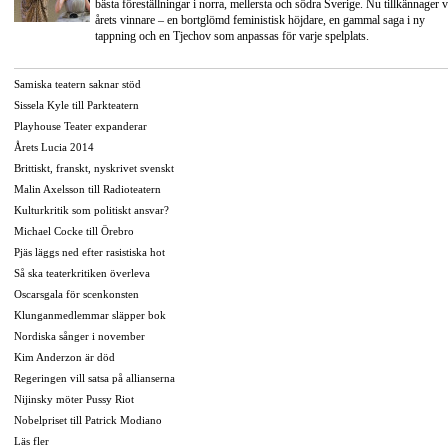
bästa föreställningar i norra, mellersta och södra Sverige. Nu tillkännager v
årets vinnare – en bortglömd feministisk höjdare, en gammal saga i ny
tappning och en Tjechov som anpassas för varje spelplats.
Samiska teatern saknar stöd
Sissela Kyle till Parkteatern
Playhouse Teater expanderar
Årets Lucia 2014
Brittiskt, franskt, nyskrivet svenskt
Malin Axelsson till Radioteatern
Kulturkritik som politiskt ansvar?
Michael Cocke till Örebro
Pjäs läggs ned efter rasistiska hot
Så ska teaterkritiken överleva
Oscarsgala för scenkonsten
Klunganmedlemmar släpper bok
Nordiska sånger i november
Kim Anderzon är död
Regeringen vill satsa på allianserna
Nijinsky möter Pussy Riot
Nobelpriset till Patrick Modiano
Läs fler