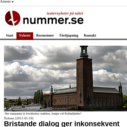
Annons
Start
Nyheter
Recensioner
Fördjupning
Kontakt
Hur transparent är Stockholms stadshus, borgen vid Riddarfjärden?
Nyheter [2011-01-19]
Bristande dialog ger inkonsekvent