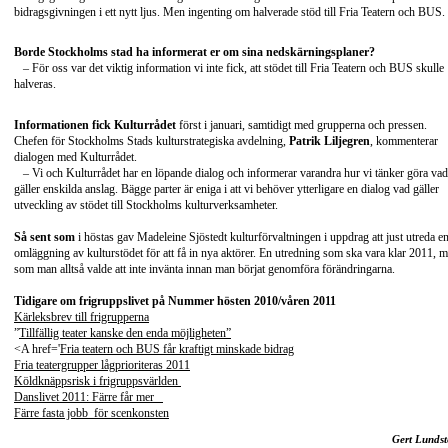
bidragsgivningen i ett nytt ljus. Men ingenting om halverade stöd till Fria Teatern och BUS.
Borde Stockholms stad ha informerat er om sina nedskärningsplaner?
– För oss var det viktig information vi inte fick, att stödet till Fria Teatern och BUS skulle
halveras.
Informationen fick Kulturrådet
först i januari, samtidigt med grupperna och pressen.
Chefen för Stockholms Stads kulturstrategiska avdelning,
Patrik Liljegren
, kommenterar
dialogen med Kulturrådet.
– Vi och Kulturrådet har en löpande dialog och informerar varandra hur vi tänker göra vad
gäller enskilda anslag. Bägge parter är eniga i att vi behöver ytterligare en dialog vad gäller
utveckling av stödet till Stockholms kulturverksamheter.
Så sent som
i höstas gav Madeleine Sjöstedt kulturförvaltningen i uppdrag att just utreda e
omläggning av kulturstödet för att få in nya aktörer. En utredning som ska vara klar 2011, 
som man alltså valde att inte invänta innan man börjat genomföra förändringarna.
Tidigare om frigruppslivet på Nummer hösten 2010/våren 2011
Kärleksbrev till frigrupperna
”
Tillfällig teater kanske den enda möjligheten”
<A href='
Fria teatern och BUS får kraftigt minskade bidrag
Fria teatergrupper lågprioriteras 2011
Köldknäppsrisk i frigruppsvärlden
Danslivet 2011: Färre får mer
Färre fasta jobb för scenkonsten
Gert Lundst