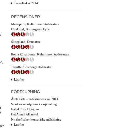
Teaterlänkar 2014
RECENSIONER
Metropolis, Kulturhuset Stadsteatern
Född ond, Brunnsgatan Fyra
av
Skuggland, Dramaten
Ronja Rövardotter, Kulturhuset Stadsteatern
öd,
Tartuffe, Göteborgs stadsteater
Läs fler
FÖRDJUPNING
Årets bästa – redaktionens val 2014
Snart en smartphone i varje salong
t
Isabel Cruz Liljegren
a
Hej Anneli Alhanko!
Ny chef söker konstnärlig målsättning
Läs fler
ger