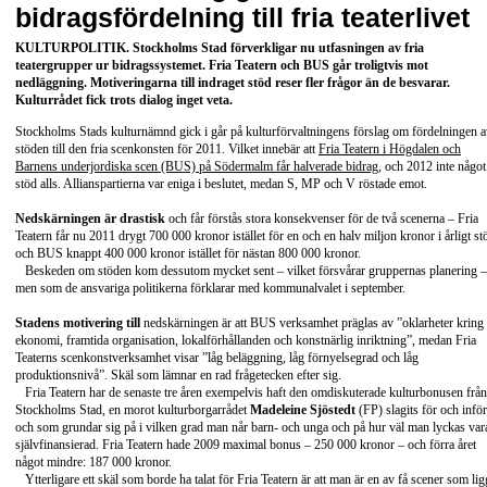
bidragsfördelning till fria teaterlivet
KULTURPOLITIK
. Stockholms Stad förverkligar nu utfasningen av fria
teatergrupper ur bidragssystemet. Fria Teatern och BUS går troligtvis mot
nedläggning. Motiveringarna till indraget stöd reser fler frågor än de besvarar.
Kulturrådet fick trots dialog inget veta.
Stockholms Stads kulturnämnd gick i går på kulturförvaltningens förslag om fördelningen 
stöden till den fria scenkonsten för 2011. Vilket innebär att
Fria Teatern i Högdalen och
Barnens underjordiska scen (BUS) på Södermalm får halverade bidrag
, och 2012 inte något
stöd alls. Allianspartierna var eniga i beslutet, medan S, MP och V röstade emot.
Nedskärningen är drastisk
och får förstås stora konsekvenser för de två scenerna – Fria
Teatern får nu 2011 drygt 700 000 kronor istället för en och en halv miljon kronor i årligt st
och BUS knappt 400 000 kronor istället för nästan 800 000 kronor.
Beskeden om stöden kom dessutom mycket sent – vilket försvårar gruppernas planering –
men som de ansvariga politikerna förklarar med kommunalvalet i september.
Stadens motivering till
nedskärningen är att BUS verksamhet präglas av ”oklarheter kring
ekonomi, framtida organisation, lokalförhållanden och konstnärlig inriktning”, medan Fria
Teaterns scenkonstverksamhet visar ”låg beläggning, låg förnyelsegrad och låg
produktionsnivå”. Skäl som lämnar en rad frågetecken efter sig.
Fria Teatern har de senaste tre åren exempelvis haft den omdiskuterade kulturbonusen från
Stockholms Stad, en morot kulturborgarrådet
Madeleine Sjöstedt
(FP) slagits för och inför
och som grundar sig på i vilken grad man når barn- och unga och på hur väl man lyckas var
självfinansierad. Fria Teatern hade 2009 maximal bonus – 250 000 kronor – och förra året
något mindre: 187 000 kronor.
Ytterligare ett skäl som borde ha talat för Fria Teatern är att man är en av få scener som lig