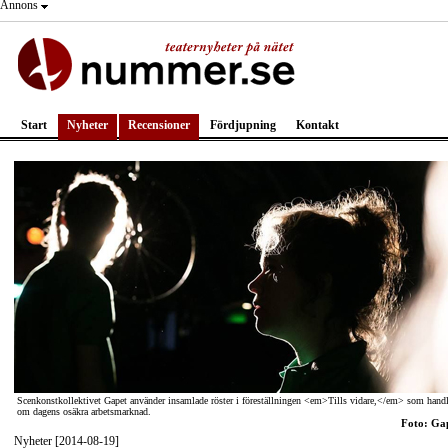
Annons
Start
Nyheter
Recensioner
Fördjupning
Kontakt
Scenkonstkollektivet Gapet använder insamlade röster i föreställningen <em>Tills vidare,</em> som handl
om dagens osäkra arbetsmarknad.
Foto: Ga
Nyheter [2014-08-19]