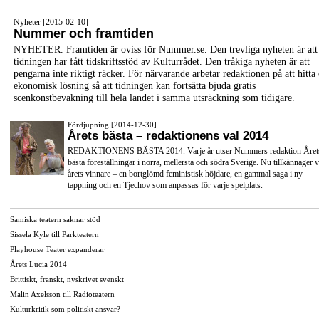
Nyheter [2015-02-10]
Nummer och framtiden
NYHETER. Framtiden är oviss för Nummer.se. Den trevliga nyheten är att
tidningen har fått tidskriftsstöd av Kulturrådet. Den tråkiga nyheten är att
pengarna inte riktigt räcker. För närvarande arbetar redaktionen på att hitta
ekonomisk lösning så att tidningen kan fortsätta bjuda gratis
scenkonstbevakning till hela landet i samma utsräckning som tidigare.
Fördjupning [2014-12-30]
Årets bästa – redaktionens val 2014
REDAKTIONENS BÄSTA 2014. Varje år utser Nummers redaktion Året
bästa föreställningar i norra, mellersta och södra Sverige. Nu tillkännager v
årets vinnare – en bortglömd feministisk höjdare, en gammal saga i ny
tappning och en Tjechov som anpassas för varje spelplats.
Samiska teatern saknar stöd
Sissela Kyle till Parkteatern
Playhouse Teater expanderar
Årets Lucia 2014
Brittiskt, franskt, nyskrivet svenskt
Malin Axelsson till Radioteatern
Kulturkritik som politiskt ansvar?