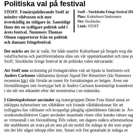
Politiska val på festival
STOFF. Femårsjubilerande Stoff är
Stoff – Stockholm Fringe festival 20
Plats:
Kulturhuset Stadsteatern
mindre vildvuxen och mer
Ort:
Stockholm
överskådlig än tidigare år. Samtidigt
Länk:
STOFF
finns det en tydligare politisk udd i
årets festival. Nummers Thomas
Olsson rapporterar från en politisk
och dansant fringefestival.
Det märks att
det är valår, för både utanför Kulturhuset på Sergels torg där
valaffischerna och partiföreträdarna slåss om vår uppmärksamhet och inne p
Stoff, Stockholm fringe festival är de politiska valen närvarande.
Att Stoff som
avslutning på fredagskvällen valt att bjuda in Institutets och
Anders Carlssons
våldsamma dystopi
Sigurd Der Kreuzritter
(läs Nummers
recension
här
) slår förstås an tonen för fortsättningen av helgen. Även om
föreställningen inte övertygar helt är Anders Carlsson konstnärligt konsekve
i sin idé om sökandet efter det monstruösa i en människa.
I
Gärningskvinnor
använder
sig teatergruppen Deine Frau bland annat av
inklippta nyhetsröster om våldtäkter och friande våldtäktsdomar för att
tydliggöra hur våldsamt och kroppsligt påtaglig ojämlikheten faktiskt är. Äv
scenkonstkollektivet Gapet använder insamlade röster eller kanske rättare sag
av vittnesmål i sin föreställning
Tills vidare,
om dagens osäkra arbetsmarkna
där snabbheten att svara på ett sms på sin mobil för många är det som avgör
om det blir något inhopp eller inte. Smart och fint gestaltade är många av