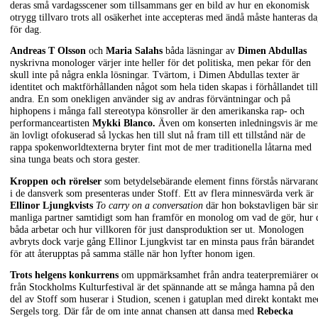
deras små vardagsscener som tillsammans ger en bild av hur en ekonomisk
otrygg tillvaro trots all osäkerhet inte accepteras med ändå måste hanteras d
för dag.
Andreas T Olsson
och
Maria Salahs
båda läsningar av
Dimen Abdullas
nyskrivna monologer värjer inte heller för det politiska, men pekar för den
skull inte på några enkla lösningar. Tvärtom, i Dimen Abdullas texter är
identitet och maktförhållanden något som hela tiden skapas i förhållandet till
andra. En som onekligen använder sig av andras förväntningar och på
hiphopens i många fall stereotypa könsroller är den amerikanska rap- och
performanceartisten
Mykki Blanco.
Även om konserten inledningsvis är me
än lovligt ofokuserad så lyckas hen till slut nå fram till ett tillstånd när de
rappa spokenworldtexterna bryter fint mot de mer traditionella låtarna med
sina tunga beats och stora gester.
Kroppen och rörelser
som betydelsebärande element finns förstås närvaran
i de dansverk som presenteras under Stoff. Ett av flera minnesvärda verk är
Ellinor Ljungkvists
To carry on a conversation
där hon bokstavligen bär si
manliga partner samtidigt som han framför en monolog om vad de gör, hur 
båda arbetar och hur villkoren för just dansproduktion ser ut. Monologen
avbryts dock varje gång Ellinor Ljungkvist tar en minsta paus från bärandet
för att återupptas på samma ställe när hon lyfter honom igen.
Trots helgens konkurrens
om uppmärksamhet från andra teaterpremiärer o
från Stockholms Kulturfestival är det spännande att se många hamna på den
del av Stoff som huserar i Studion, scenen i gatuplan med direkt kontakt me
Sergels torg. Där får de om inte annat chansen att dansa med
Rebecka