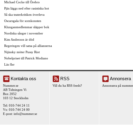
Michael Cocke till Örebro
Pjäs läggs ned efter rasistiska hot
Så ska teaterkritiken överleva
Oscarsgala för scenkonsten
Klunganmedlemmar släpper bok
Nordiska sånger i november
Kim Anderzon är död
Regeringen vill satsa på allianserna
Nijinsky möter Pussy Riot
Nobelpriset till Patrick Modiano
Läs fler
Kontakta oss
RSS
Annonsera
Nummer.se
Vill du ha RSS feeds?
Annonsera på nummer
AB Tidningen Vi
Box 2052
103 12 Stockholm
Tel: 010-744 24 11
Vx: 010-744 24 00
E-post:
info@nummer.se