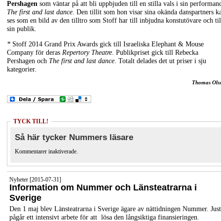
Pershagen
som väntar på att bli uppbjuden till en stilla vals i sin performan
The first and last dance
. Den tillit som hon visar sina okända danspartners k
ses som en bild av den tilltro som Stoff har till inbjudna konstutövare och til
sin publik.
*
Stoff 2014 Grand Prix Awards gick till Israeliska Elephant & Mouse
Company för deras
Repertory Theatre.
Publikpriset gick till Rebecka
Pershagen och
The first and last dance
. Totalt delades det ut priser i sju
kategorier.
Thomas Ols
TYCK TILL!
Så här tycker Nummers läsare
Kommentarer inaktiverade.
Nyheter [2015-07-31]
Information om Nummer och Länsteatrarna i
Sverige
Den 1 maj blev Länsteatrarna i Sverige ägare av nättidningen Nummer. Jus
pågår ett intensivt arbete för att lösa den långsiktiga finansieringen.