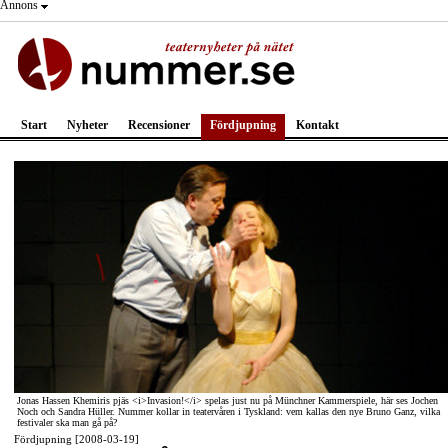
Annons
Start
Nyheter
Recensioner
Fördjupning
Kontakt
Jonas Hassen Khemiris pjäs <i>Invasion!</i> spelas just nu på Münchner Kammerspiele, här ses Jochen
Noch och Sandra Hüller. Nummer kollar in teatervåren i Tyskland: vem kallas den nye Bruno Ganz, vilka
festivaler ska man gå på?
Fördjupning [2008-03-19]