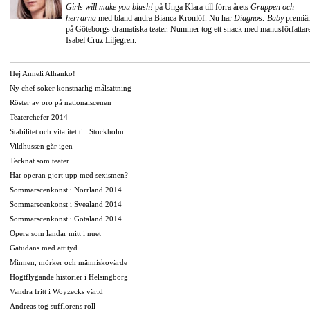
Girls will make you blush!
på Unga Klara till förra årets
Gruppen och
herrarna
med bland andra
Bianca Kronlöf
. Nu har
Diagnos: Baby
premiä
på
Göteborgs dramatiska teater
. Nummer tog ett snack med manusförfattar
Isabel Cruz Liljegren.
Hej Anneli Alhanko!
Ny chef söker konstnärlig målsättning
Röster av oro på nationalscenen
Teaterchefer 2014
Stabilitet och vitalitet till Stockholm
Vildhussen går igen
Tecknat som teater
Har operan gjort upp med sexismen?
Sommarscenkonst i Norrland 2014
Sommarscenkonst i Svealand 2014
Sommarscenkonst i Götaland 2014
Opera som landar mitt i nuet
Gatudans med attityd
Minnen, mörker och människovärde
Högtflygande historier i Helsingborg
Vandra fritt i Woyzecks värld
Andreas tog sufflörens roll