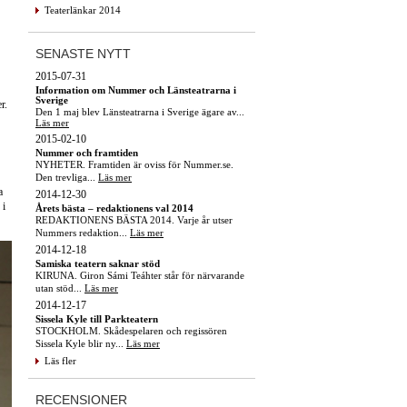
Teaterlänkar 2014
SENASTE NYTT
2015-07-31
Information om Nummer och Länsteatrarna i
Sverige
r.
Den 1 maj blev Länsteatrarna i Sverige ägare av...
Läs mer
2015-02-10
Nummer och framtiden
NYHETER. Framtiden är oviss för Nummer.se.
Den trevliga...
Läs mer
a
2014-12-30
 i
Årets bästa – redaktionens val 2014
REDAKTIONENS BÄSTA 2014. Varje år utser
Nummers redaktion...
Läs mer
2014-12-18
Samiska teatern saknar stöd
KIRUNA. Giron Sámi Teáhter står för närvarande
utan stöd...
Läs mer
2014-12-17
Sissela Kyle till Parkteatern
STOCKHOLM. Skådespelaren och regissören
Sissela Kyle blir ny...
Läs mer
Läs fler
RECENSIONER