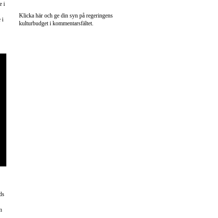
e i
Klicka här och ge din syn på regeringens
 i
kulturbudget i kommentarsfältet.
ds
m