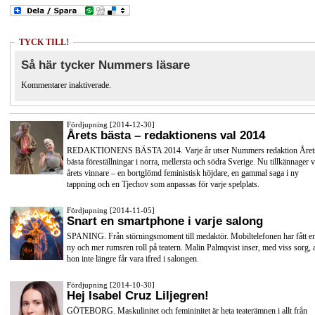
TYCK TILL!
Så här tycker Nummers läsare
Kommentarer inaktiverade.
Fördjupning [2014-12-30]
Årets bästa – redaktionens val 2014
REDAKTIONENS BÄSTA 2014. Varje år utser Nummers redaktion Året
bästa föreställningar i norra, mellersta och södra Sverige. Nu tillkännager v
årets vinnare – en bortglömd feministisk höjdare, en gammal saga i ny
tappning och en Tjechov som anpassas för varje spelplats.
Fördjupning [2014-11-05]
Snart en smartphone i varje salong
SPANING. Från störningsmoment till medaktör. Mobiltelefonen har fått e
ny och mer rumsren roll på teatern. Malin Palmqvist inser, med viss sorg, a
hon inte längre får vara ifred i salongen.
Fördjupning [2014-10-30]
Hej Isabel Cruz Liljegren!
GÖTEBORG. Maskulinitet och femininitet är heta teaterämnen i allt från