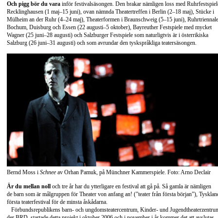
Och pigg bör du vara
inför festivalsäsongen. Den brakar nämligen loss med Ruhrfestspiel
Recklinghausen (1 maj–15 juni), ovan nämnda Theatertreffen i Berlin (2–18 maj), Stücke i
Mülheim an der Ruhr (4–24 maj), Theaterformen i Braunschweig (5–15 juni), Ruhrtriennale
Bochum, Duisburg och Essen (22 augusti–5 oktober), Bayreuther Festspiele med mycket
Wagner (25 juni–28 augusti) och Salzburger Festspiele som naturligtvis är i österrikiska
Salzburg (26 juni–31 augusti) och som avrundar den tyskspråkliga teatersäsongen.
Bernd Moss i
Schnee
av Orhan Pamuk, på Münchner Kammerspiele. Foto: Arno Declair
Är du mellan noll
och tre år har du ytterligare en festival att gå på. Så gamla är nämligen
de barn som är målgruppen för Theater von anfang an! (”teater från första början”), Tysklan
första teaterfestival för de minsta åskådarna.
Förbundsrepublikens barn- och ungdomsteatercentrum, Kinder- und Jugendtheaterzentru
der BRD, startade detta projekt i oktober 2006 och i november i år kommer det att avslutas