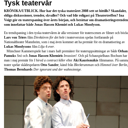
Tysk teatervår
KRÖNIKA/UTBLICK
. Hur har det tyska teateråret 2008 sett ut hittills? Skandaler,
eldiga diskussioner, trender, skvaller? Och vad blir roligast på Theatertreffen? Ina
Voigt gör en teaterspaning över årets början, och berättar om dramatiseringstrenden
som innefattar både
Jonas Hassen Khemiri
och
Lukas Moodyson
.
En trendspaning i den tyska teatervåren är alla versioner för teaterscenen av filmer och böcke
Lars von Triers
film
Direktören för det hele
i teaterversion spelas fortfarande på
Nationaltheater Mannheim, som i maj även kommer att ha premiär för en dramatisering av
Lukas Moodysons
film
Lilja 4-ever
.
Münchner Kammerspiele har i mars haft premiärer för teateruppsättningar av både
Orhan
Pamuks
Snö
och
Jonas Hassen Khemiris
Invasion!
. Och på Schauspielhaus Bochum har
man i maj premiär för
I hired a contract killer
efter
Aki Kaurismäkis
filmmanus. På samm
teater spelar skådespelaren
Otto Sander
, känd från
Blecktrumman
och
Himmel över Berlin
,
Thomas Bernhards
Der ignorant und der wahnsinnige
.