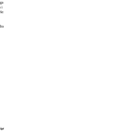
iga
 i
ekt
dra
igt