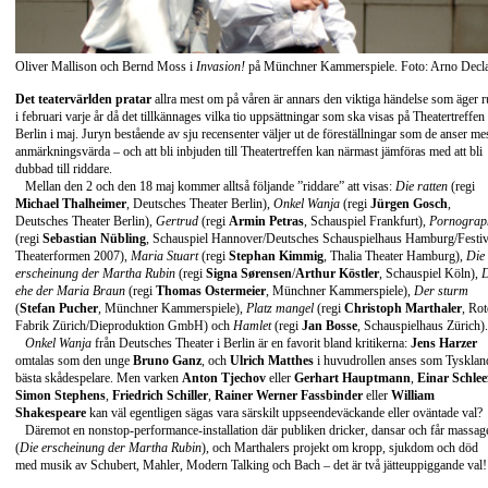
Oliver Mallison och Bernd Moss i
Invasion!
på Münchner Kammerspiele. Foto: Arno Decla
Det teatervärlden pratar
allra mest om på våren är annars den viktiga händelse som äger 
i februari varje år då det tillkännages vilka tio uppsättningar som ska visas på Theatertreffen 
Berlin i maj. Juryn bestående av sju recensenter väljer ut de föreställningar som de anser me
anmärkningsvärda – och att bli inbjuden till Theatertreffen kan närmast jämföras med att bli
dubbad till riddare.
Mellan den 2 och den 18 maj kommer alltså följande ”riddare” att visas:
Die ratten
(regi
Michael Thalheimer
, Deutsches Theater Berlin),
Onkel Wanja
(regi
Jürgen Gosch
,
Deutsches Theater Berlin),
Gertrud
(regi
Armin Petras
, Schauspiel Frankfurt),
Pornograp
(regi
Sebastian Nübling
, Schauspiel Hannover/Deutsches Schauspielhaus Hamburg/Festiv
Theaterformen 2007),
Maria Stuart
(regi
Stephan Kimmig
, Thalia Theater Hamburg),
Die
erscheinung der Martha Rubin
(regi
Signa Sørensen
/
Arthur Köstler
, Schauspiel Köln),
D
ehe der Maria Braun
(regi
Thomas Ostermeier
, Münchner Kammerspiele),
Der sturm
(
Stefan Pucher
, Münchner Kammerspiele),
Platz mangel
(regi
Christoph Marthaler
, Rot
Fabrik Zürich/Dieproduktion GmbH) och
Hamlet
(regi
Jan Bosse
, Schauspielhaus Zürich).
Onkel Wanja
från Deutsches Theater i Berlin är en favorit bland kritikerna:
Jens Harzer
omtalas som den unge
Bruno Ganz
, och
Ulrich Matthes
i huvudrollen anses som Tysklan
bästa skådespelare. Men varken
Anton Tjechov
eller
Gerhart Hauptmann
,
Einar Schlee
Simon Stephens
,
Friedrich Schiller
,
Rainer Werner Fassbinder
eller
William
Shakespeare
kan väl egentligen sägas vara särskilt uppseendeväckande eller oväntade val?
Däremot en nonstop-performance-installation där publiken dricker, dansar och får massag
(
Die erscheinung der Martha Rubin
), och Marthalers projekt om kropp, sjukdom och död
med musik av Schubert, Mahler, Modern Talking och Bach – det är två jätteuppiggande val!