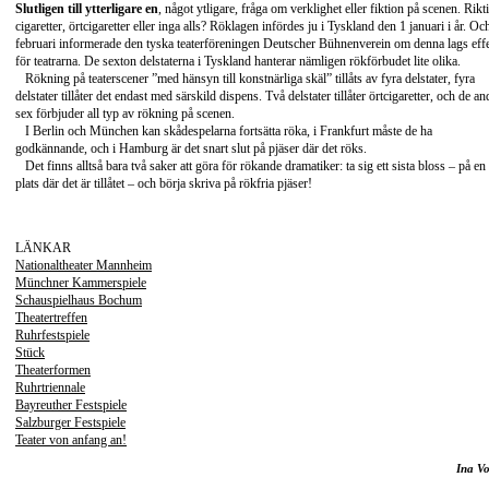
Slutligen till ytterligare en
, något ytligare, fråga om verklighet eller fiktion på scenen. Rikt
cigaretter, örtcigaretter eller inga alls? Röklagen infördes ju i Tyskland den 1 januari i år. Och
februari informerade den tyska teaterföreningen Deutscher Bühnenverein om denna lags eff
för teatrarna. De sexton delstaterna i Tyskland hanterar nämligen rökförbudet lite olika.
Rökning på teaterscener ”med hänsyn till konstnärliga skäl” tillåts av fyra delstater, fyra
delstater tillåter det endast med särskild dispens. Två delstater tillåter örtcigaretter, och de an
sex förbjuder all typ av rökning på scenen.
I Berlin och München kan skådespelarna fortsätta röka, i Frankfurt måste de ha
godkännande, och i Hamburg är det snart slut på pjäser där det röks.
Det finns alltså bara två saker att göra för rökande dramatiker: ta sig ett sista bloss – på en
plats där det är tillåtet – och börja skriva på rökfria pjäser!
LÄNKAR
Nationaltheater Mannheim
Münchner Kammerspiele
Schauspielhaus Bochum
Theatertreffen
Ruhrfestspiele
Stück
Theaterformen
Ruhrtriennale
Bayreuther Festspiele
Salzburger Festspiele
Teater von anfang an!
Ina Vo