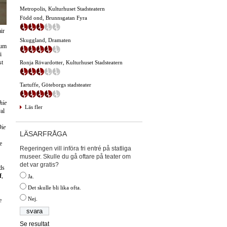
Metropolis, Kulturhuset Stadsteatern
Född ond, Brunnsgatan Fyra
ir
Skuggland, Dramaten
rum
i
st
Ronja Rövardotter, Kulturhuset Stadsteatern
Tartuffe, Göteborgs stadsteater
hie
Läs fler
al
ie
LÄSARFRÅGA
e
Regeringen vill införa fri entré på statliga
museer. Skulle du gå oftare på teater om
det var gratis?
ds
f
,
Ja.
Det skulle bli lika ofta.
Nej.
e
Se resultat