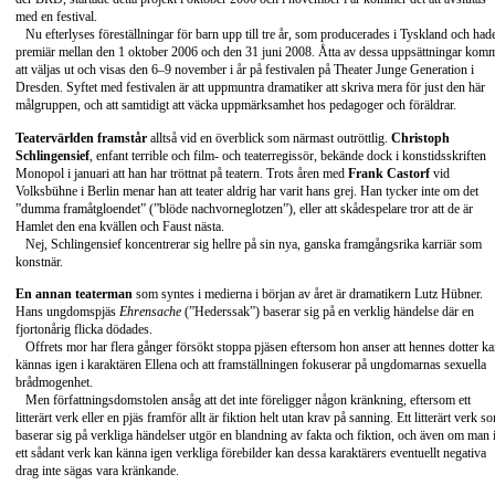
med en festival.
Nu efterlyses föreställningar för barn upp till tre år, som producerades i Tyskland och had
premiär mellan den 1 oktober 2006 och den 31 juni 2008. Åtta av dessa uppsättningar kom
att väljas ut och visas den 6–9 november i år på festivalen på Theater Junge Generation i
Dresden. Syftet med festivalen är att uppmuntra dramatiker att skriva mera för just den här
målgruppen, och att samtidigt att väcka uppmärksamhet hos pedagoger och föräldrar.
Teatervärlden framstår
alltså vid en överblick som närmast outröttlig.
Christoph
Schlingensief
, enfant terrible och film- och teaterregissör, bekände dock i konstidsskriften
Monopol i januari att han har tröttnat på teatern. Trots åren med
Frank Castorf
vid
Volksbühne i Berlin menar han att teater aldrig har varit hans grej. Han tycker inte om det
”dumma framåtgloendet” (”blöde nachvorneglotzen”), eller att skådespelare tror att de är
Hamlet den ena kvällen och Faust nästa.
Nej, Schlingensief koncentrerar sig hellre på sin nya, ganska framgångsrika karriär som
konstnär.
En annan teaterman
som syntes i medierna i början av året är dramatikern Lutz Hübner.
Hans ungdomspjäs
Ehrensache
(”Hederssak”) baserar sig på en verklig händelse där en
fjortonårig flicka dödades.
Offrets mor har flera gånger försökt stoppa pjäsen eftersom hon anser att hennes dotter k
kännas igen i karaktären Ellena och att framställningen fokuserar på ungdomarnas sexuella
brådmogenhet.
Men författningsdomstolen ansåg att det inte föreligger någon kränkning, eftersom ett
litterärt verk eller en pjäs framför allt är fiktion helt utan krav på sanning. Ett litterärt verk s
baserar sig på verkliga händelser utgör en blandning av fakta och fiktion, och även om man 
ett sådant verk kan känna igen verkliga förebilder kan dessa karaktärers eventuellt negativa
drag inte sägas vara kränkande.