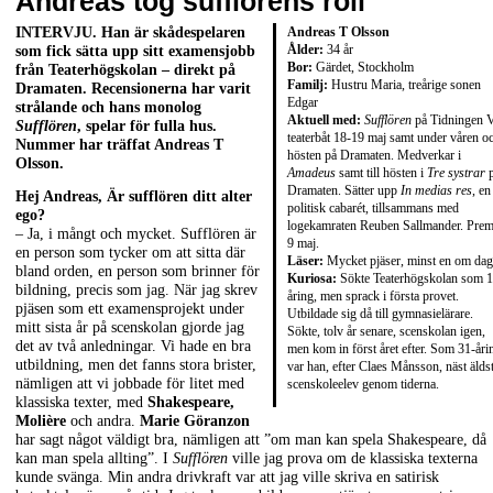
Andreas tog sufflörens roll
INTERVJU. Han är skådespelaren
Andreas T Olsson
Ålder:
34 år
som fick sätta upp sitt examensjobb
Bor:
Gärdet, Stockholm
från Teaterhögskolan – direkt på
Familj:
Hustru Maria, treårige sonen
Dramaten. Recensionerna har varit
Edgar
strålande och hans monolog
Aktuell med:
Sufflören
på Tidningen V
Sufflören
, spelar för fulla hus.
teaterbåt 18-19 maj samt under våren o
Nummer har träffat Andreas T
hösten på Dramaten. Medverkar i
Olsson.
Amadeus
samt till hösten i
Tre systrar
p
Dramaten. Sätter upp
In medias res
, en
Hej Andreas, Är sufflören ditt alter
politisk cabarét, tillsammans med
ego?
logekamraten Reuben Sallmander. Prem
– Ja, i mångt och mycket. Sufflören är
9 maj.
en person som tycker om att sitta där
Läser:
Mycket pjäser, minst en om da
bland orden, en person som brinner för
Kuriosa:
Sökte Teaterhögskolan som 1
bildning, precis som jag. När jag skrev
åring, men sprack i första provet.
pjäsen som ett examensprojekt under
Utbildade sig då till gymnasielärare.
mitt sista år på scenskolan gjorde jag
Sökte, tolv år senare, scenskolan igen,
det av två anledningar. Vi hade en bra
men kom in först året efter. Som 31-åri
utbildning, men det fanns stora brister,
var han, efter Claes Månsson, näst älds
nämligen att vi jobbade för litet med
scenskoleelev genom tiderna.
klassiska texter, med
Shakespeare,
Molière
och andra.
Marie Göranzon
har sagt något väldigt bra, nämligen att ”om man kan spela Shakespeare, då
kan man spela allting”. I
Sufflören
ville jag prova om de klassiska texterna
kunde svänga. Min andra drivkraft var att jag ville skriva en satirisk