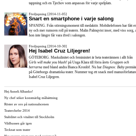
tappning och en Tjechov som anpassas för varje spelplats.
Fördjupning [2014-11-05]
Snart en smartphone i varje salong
SPANING. Från störningsmoment till medaktör. Mobiltelefonen har fått e
ny och mer rumsren roll på teatern. Malin Palmqvist inser, med viss sorg, a
hon inte längre får vara ifred i salongen.
Fördjupning [2014-10-30]
Hej Isabel Cruz Liljegren!
GÖTEBORG. Maskulinitet och femininitet är heta teaterämnen i allt från
Girls will make you blush!
på Unga Klara till förra årets
Gruppen och
herrarna
med bland andra
Bianca Kronlöf
. Nu har
Diagnos: Baby
premiä
på
Göteborgs dramatiska teater
. Nummer tog ett snack med manusförfattar
Isabel Cruz Liljegren.
Hej Anneli Alhanko!
Ny chef söker konstnärlig målsättning
Röster av oro på nationalscenen
Teaterchefer 2014
Stabilitet och vitalitet till Stockholm
Vildhussen går igen
Tecknat som teater