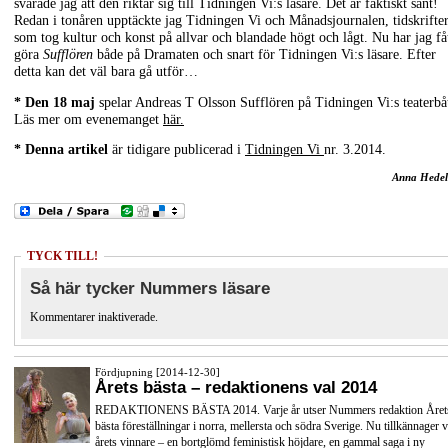
svarade jag att den riktar sig till Tidningen Vi:s läsare. Det är faktiskt sant!
Redan i tonåren upptäckte jag Tidningen Vi och Månadsjournalen, tidskrifte
som tog kultur och konst på allvar och blandade högt och lågt. Nu har jag få
göra
Sufflören
både på Dramaten och snart för Tidningen Vi:s läsare. Efter
detta kan det väl bara gå utför…
* Den 18 maj
spelar Andreas T Olsson Sufflören på Tidningen Vi:s teaterbå
Läs mer om evenemanget
här.
* Denna artikel
är tidigare publicerad i
Tidningen Vi
nr. 3.2014.
Anna Hedel
TYCK TILL!
Så här tycker Nummers läsare
Kommentarer inaktiverade.
Fördjupning [2014-12-30]
Årets bästa – redaktionens val 2014
REDAKTIONENS BÄSTA 2014. Varje år utser Nummers redaktion Året
bästa föreställningar i norra, mellersta och södra Sverige. Nu tillkännager v
årets vinnare – en bortglömd feministisk höjdare, en gammal saga i ny