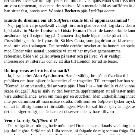
betraktelse över vår tid. Jag tycker om bilden av en tjänsteman som trivs me
att vara tjänsteman, trivs med det statiska. Min mentala bild av sufflören är a
han sitter fast, precis som Winnie i
Becketts
pjäs
Lyckliga dagar.
Kunde du drömma om att
Sufflören
skulle bli så uppmärksammad?
– Nej, jag blir varje spelkväll väldigt rörd och glad över det. Jag skrev den 
bjöd aktivt in
Marie-Louise
och
Gösta Ekman
för att de kanske skulle kun
använda mig till någonting på Dramaten. Jag hade ingen tanke på att hela
föreställningen skulle flyttas dit. Så blev Gösta, som jag drömt att få arbeta
med, min vän i salongen. Det betydde oerhört mycket att ha honom att spela
mot. Under våra samtal upptäckte vi att vi har mycket gemensamma
referenser, både vad gäller synen på teater och på livet. Vi är väldigt
intresserade av litteratur och av att åka till London för att se teater.
Du inspireras av brittisk dramatik?
– Ja, i synnerhet
Alan Ayckbourn.
Han är väldigt bra på att överlåta till
publiken om hans pjäser är komedier eller tragedier. Till exempel har han sa
”Komedi är en väsentlig del av varje pjäs. Utan ljus – hur skulle vi då kunna
skapa skugga?” Jag är själv av den bestämda uppfattningen att all teater måst
vara underhållande, även om man gör en
MacBeth.
Men underhållning inne
inte per definition att man måste skratta. Folk som ser
Sufflören
tycker myck
om att ta till sig humorn i föreställningen. Men för sufflören själv är inget a
det han säger roligt, det är bara ett observerande av hans tillvaro.
Vem riktar sig
Sufflören
till?
– Det roliga är att när jag hade möte med Dramatens marknadsavdelning in
jag skulle göra
Sufflören
på Lilla scenen, så frågade de mig samma fråga. Då