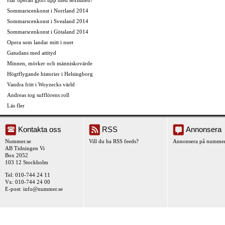
Har operan gjort upp med sexismen?
Sommarscenkonst i Norrland 2014
Sommarscenkonst i Svealand 2014
Sommarscenkonst i Götaland 2014
Opera som landar mitt i nuet
Gatudans med attityd
Minnen, mörker och människovärde
Högtflygande historier i Helsingborg
Vandra fritt i Woyzecks värld
Andreas tog sufflörens roll
Läs fler
Kontakta oss
RSS
Annonsera
Nummer.se
Vill du ha RSS feeds?
Annonsera på nummer
AB Tidningen Vi
Box 2052
103 12 Stockholm
Tel: 010-744 24 11
Vx: 010-744 24 00
E-post:
info@nummer.se