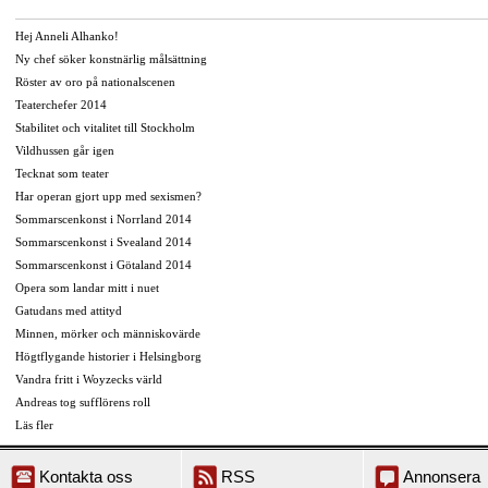
Hej Anneli Alhanko!
Ny chef söker konstnärlig målsättning
Röster av oro på nationalscenen
Teaterchefer 2014
Stabilitet och vitalitet till Stockholm
Vildhussen går igen
Tecknat som teater
Har operan gjort upp med sexismen?
Sommarscenkonst i Norrland 2014
Sommarscenkonst i Svealand 2014
Sommarscenkonst i Götaland 2014
Opera som landar mitt i nuet
Gatudans med attityd
Minnen, mörker och människovärde
Högtflygande historier i Helsingborg
Vandra fritt i Woyzecks värld
Andreas tog sufflörens roll
Läs fler
Kontakta oss
RSS
Annonsera