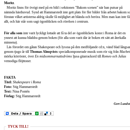
Moritz
.
Moritz finns för övrigt med på en bild i sektionen ”Bakom scenen” när han putsar på
nämnda hästhuvud. Synd att Hammarstedt inte gett plats för fler bilder från arbetet bakom s
förutan vilket artisterna aldrig skulle få möjlighet att blända och beröra. Men man kan inte få
allt, och här står som sagt ögonblicken och rörelsen i centrum.
För alla som
inte varit lyckligt lottade att få ta del av ögonblickets konst i Roma är det en
ynnest att kunna bläddra genom boken (för alla som varit där är boken ett sätt att återkalla
minnena).
Läs förordet om gåtan Shakespeare och lyssna på den medföljande cd:n, vänd blad långsa
genom tjugo år till
Thomas Almqvists
specialkomponerade musik som rör sig från
Macbet
mörka körröster, över
En midsommarnattsdröms
ljusa gitarrackord till
Romeo och Julias
vemodiga flöjttoner.
FAKTA
Titel:
Shakespeare i Roma
Foto:
Stig Hammarstedt
Text:
Nina Pontén
Förlag:
Stig Hammarstedt
Gert Lundst
TYCK TILL!