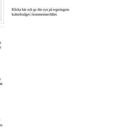
Klicka här och ge din syn på regeringens
kulturbudget i kommentarsfältet.
s
i
n
tt
r
en