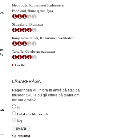
Metropolis, Kulturhuset Stadsteatern
Född ond, Brunnsgatan Fyra
cen
Skuggland, Dramaten
Ronja Rövardotter, Kulturhuset Stadsteatern
mt
Tartuffe, Göteborgs stadsteater
hs
Läs fler
LÄSARFRÅGA
Regeringen vill införa fri entré på statliga
museer. Skulle du gå oftare på teater om
det var gratis?
Ja.
edt
Det skulle bli lika ofta.
Nej.
Se resultat