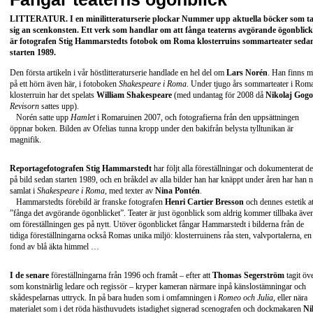
LITTERATUR
. I en minilitteraturserie plockar Nummer upp aktuella böcker som t
sig an scenkonsten. Ett verk som handlar om att fånga teaterns avgörande ögonblick
är fotografen
Stig Hammarstedts
fotobok om Roma klosterruins sommarteater seda
starten 1989.
Den första artikeln i vår höstlitteraturserie handlade en hel del om
Lars Norén
. Han finns 
på ett hörn även här, i fotoboken
Shakespeare i Roma
. Under tjugo års sommarteater i Rom
klosterruin har det spelats
William Shakespeare
(med undantag för 2008 då
Nikolaj Gogo
Revisorn
sattes upp).
Norén satte upp
Hamlet
i Romaruinen 2007, och fotografierna från den uppsättningen
öppnar boken. Bilden av Ofelias tunna kropp under den bakifrån belysta tylltunikan är
magnifik.
Reportagefotografen Stig Hammarstedt
har följt alla föreställningar och dokumenterat d
på bild sedan starten 1989, och en bråkdel av alla bilder han har knäppt under åren har han 
samlat i
Shakespeare i Roma
, med texter av
Nina Pontén
.
Hammarstedts förebild är franske fotografen
Henri Cartier Bresson
och dennes estetik at
”fånga det avgörande ögonblicket”. Teater är just ögonblick som aldrig kommer tillbaka äve
om föreställningen ges på nytt. Utöver ögonblicket fångar Hammarstedt i bilderna från de
tidiga föreställningarna också Romas unika miljö: klosterruinens råa sten, valvportalerna, en
fond av blå äkta himmel …
I de senare
föreställningarna från 1996 och framåt – efter att
Thomas Segerström
tagit öv
som konstnärlig ledare och regissör – kryper kameran närmare inpå känslostämningar och
skådespelarnas uttryck. In på bara huden som i omfamningen i
Romeo och Julia
, eller nära
materialet som i det röda hästhuvudets istadighet signerad scenografen och dockmakaren
Ni