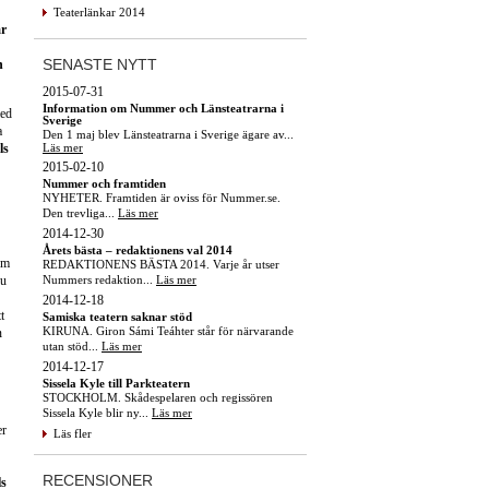
Teaterlänkar 2014
ar
SENASTE NYTT
n
2015-07-31
Information om Nummer och Länsteatrarna i
med
Sverige
a
Den 1 maj blev Länsteatrarna i Sverige ägare av...
Läs mer
ls
2015-02-10
Nummer och framtiden
NYHETER. Framtiden är oviss för Nummer.se.
Den trevliga...
Läs mer
2014-12-30
Årets bästa – redaktionens val 2014
em
REDAKTIONENS BÄSTA 2014. Varje år utser
Nummers redaktion...
Läs mer
nu
2014-12-18
t
Samiska teatern saknar stöd
KIRUNA. Giron Sámi Teáhter står för närvarande
n
utan stöd...
Läs mer
2014-12-17
Sissela Kyle till Parkteatern
STOCKHOLM. Skådespelaren och regissören
Sissela Kyle blir ny...
Läs mer
er
Läs fler
RECENSIONER
ls