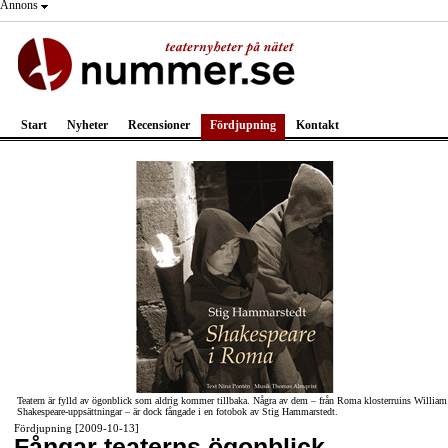
Annons
Start
Nyheter
Recensioner
Fördjupning
Kontakt
Teatern är fylld av ögonblick som aldrig kommer tillbaka. Några av dem – från Roma klosterruins William
Shakespeare-uppsättningar – är dock fångade i en fotobok av Stig Hammarstedt.
Fördjupning [2009-10-13]
Fångar teaterns ögonblick