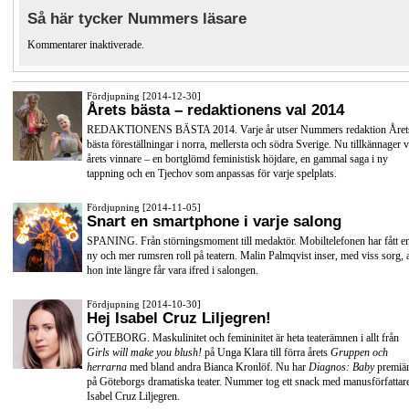
Så här tycker Nummers läsare
Kommentarer inaktiverade.
Fördjupning [2014-12-30]
Årets bästa – redaktionens val 2014
REDAKTIONENS BÄSTA 2014. Varje år utser Nummers redaktion Året
bästa föreställningar i norra, mellersta och södra Sverige. Nu tillkännager v
årets vinnare – en bortglömd feministisk höjdare, en gammal saga i ny
tappning och en Tjechov som anpassas för varje spelplats.
Fördjupning [2014-11-05]
Snart en smartphone i varje salong
SPANING. Från störningsmoment till medaktör. Mobiltelefonen har fått e
ny och mer rumsren roll på teatern. Malin Palmqvist inser, med viss sorg, a
hon inte längre får vara ifred i salongen.
Fördjupning [2014-10-30]
Hej Isabel Cruz Liljegren!
GÖTEBORG. Maskulinitet och femininitet är heta teaterämnen i allt från
Girls will make you blush!
på Unga Klara till förra årets
Gruppen och
herrarna
med bland andra
Bianca Kronlöf
. Nu har
Diagnos: Baby
premiä
på
Göteborgs dramatiska teater
. Nummer tog ett snack med manusförfattar
Isabel Cruz Liljegren.