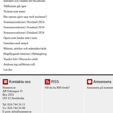
Stabilitet och vitalitet till Stockholm
Vildhussen går igen
Tecknat som teater
Har operan gjort upp med sexismen?
Sommarscenkonst i Norrland 2014
Sommarscenkonst i Svealand 2014
Sommarscenkonst i Götaland 2014
Opera som landar mitt i nuet
Gatudans med attityd
Minnen, mörker och människovärde
Högtflygande historier i Helsingborg
Vandra fritt i Woyzecks värld
Andreas tog sufflörens roll
Läs fler
Kontakta oss
RSS
Annonsera
Nummer.se
Vill du ha RSS feeds?
Annonsera på nummer
AB Tidningen Vi
Box 2052
103 12 Stockholm
Tel: 010-744 24 11
Vx: 010-744 24 00
E-post:
info@nummer.se