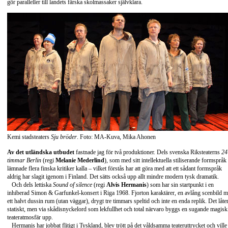
gör paralleller till landets färska skolmassaker självklara.
Kemi stadsteaters
Sju bröder
. Foto: MA-Kuva, Mika Ahonen
Av det utländska utbudet
fastnade jag för två produktioner. Dels svenska Riksteaterns
24
timmar Berlin
(regi
Melanie Mederlind
), som med sitt intellektuella stiliserande formspråk
lämnade flera finska kritiker kalla – vilket förstås har att göra med att ett sådant formspråk
aldrig har slagit igenom i Finland. Det sätts också upp allt mindre modern tysk dramatik.
Och dels lettiska
Sound of silence
(regi
Alvis Hermanis
) som har sin startpunkt i en
inhiberad Simon & Garfunkel-konsert i Riga 1968. Fjorton karaktärer, en avlång scenbild 
ett halvt dussin rum (utan väggar), drygt tre timmars speltid och inte en enda replik. Det låte
statiskt, men via skådisnyckelord som lekfullhet och total närvaro byggs en sugande magisk
teateratmosfär upp.
Hermanis har jobbat flitigt i Tyskland, blev trött på det våldsamma teateruttrycket och ville