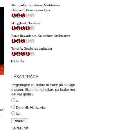
Metropolis, Kulturhuset Stadsteatern
Född ond, Brunnsgatan Fyra
Skuggland, Dramaten
Ronja Rövardotter, Kulturhuset Stadsteatern
Tartuffe, Göteborgs stadsteater
Läs fler
LÄSARFRÅGA
Regeringen vill införa fri entré på statliga
museer. Skulle du gå oftare på teater om
det var gratis?
Ja.
Det skulle bli lika ofta.
med
Nej.
r
Se resultat