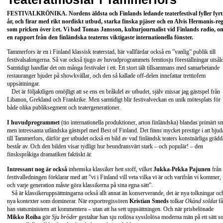
FESTIVALKRÖNIKA
. Nordens äldsta och Finlands ledande teaterfestival fyller fyrt
år, och firar med rikt nordiskt utbud, starka finska pjäser och en
Alvis Hermanis
-reg
som pricken över i:et. Vi bad Tomas Jansson, kulturjournalist vid Finlands radio, o
en rapport från den finländska teaterns viktigaste internationella fönster.
Tammerfors är en i Finland klassisk teaterstad, här vallfärdar också en ”vanlig” publik till
festivalsalongerna. Så var också tjugo av huvudprogrammets femtiosju föreställningar utsål
Samtidigt handlar det om många festivaler i ett. Ett stort tält tillsammans med samarbetande
restauranger bjuder på showkvällar, och den så kallade off-delen innefattar trettiofem
uppsättningar.
Det är följaktligen omöjligt att se ens en bråkdel av utbudet, själv missar jag gästspel från
Libanon, Grekland och Frankrike. Men samtidigt blir festivalveckan en unik mötesplats för
både olika publiksegment och teatergenerationer.
I huvudprogrammet
(tio internationella produktioner, arton finländska) blandas primärt s
men intressanta utländska gästspel med Best of Finland. Det finns mycket prestige i att bjud
till Tammerfors, därför ger utbudet också en bild av vad finländsk teaters konstnärliga grädd
består av. Och den bilden visar tydligt hur beundransvärt stark – och populär! – den
finskspråkiga dramatiken faktiskt är.
Intressant nog är också
inhemska klassiker hett stoff, vilket
Jukka-Pekka Pajunen
från
festivalledningen förklarar med att ”vi i Finland vill veta vilka vi är och varifrån vi kommer,
och varje generation måste göra klassikerna på sina egna sätt”.
Så är klassikeruppsättningarna också allt annat än konserverande, det är nya tolkningar oc
nya kontexter som dominerar. När exportregissören
Kristian Smeds
tolkar
Okänd soldat
få
han statsministern att kommentera – utan att ha sett uppsättningen. Och när prisbelönade
Mikko Roiha
gör
Sju bröder
gestaltar han sju rotlösa sysslolösa moderna män på ett sätt 