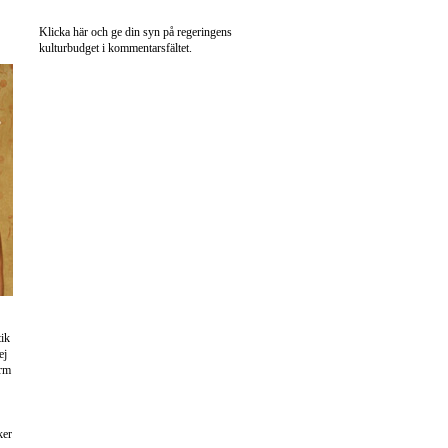
Klicka här och ge din syn på regeringens
kulturbudget i kommentarsfältet.
tik
ej
orm
ker