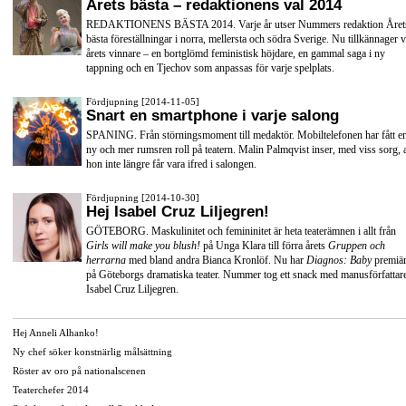
Årets bästa – redaktionens val 2014
REDAKTIONENS BÄSTA 2014. Varje år utser Nummers redaktion Året
bästa föreställningar i norra, mellersta och södra Sverige. Nu tillkännager v
årets vinnare – en bortglömd feministisk höjdare, en gammal saga i ny
tappning och en Tjechov som anpassas för varje spelplats.
Fördjupning [2014-11-05]
Snart en smartphone i varje salong
SPANING. Från störningsmoment till medaktör. Mobiltelefonen har fått e
ny och mer rumsren roll på teatern. Malin Palmqvist inser, med viss sorg, a
hon inte längre får vara ifred i salongen.
Fördjupning [2014-10-30]
Hej Isabel Cruz Liljegren!
GÖTEBORG. Maskulinitet och femininitet är heta teaterämnen i allt från
Girls will make you blush!
på Unga Klara till förra årets
Gruppen och
herrarna
med bland andra
Bianca Kronlöf
. Nu har
Diagnos: Baby
premiä
på
Göteborgs dramatiska teater
. Nummer tog ett snack med manusförfattar
Isabel Cruz Liljegren.
Hej Anneli Alhanko!
Ny chef söker konstnärlig målsättning
Röster av oro på nationalscenen
Teaterchefer 2014