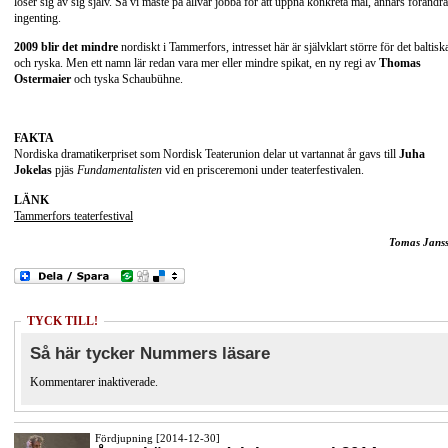
löser sig av sig själv. Så vi måste på allvar jobba för att uppnå konkreta mål, annars förändr
ingenting.
2009 blir det mindre
nordiskt i Tammerfors, intresset här är självklart större för det baltisk
och ryska. Men ett namn lär redan vara mer eller mindre spikat, en ny regi av
Thomas
Ostermaier
och tyska Schaubühne.
FAKTA
Nordiska dramatikerpriset som Nordisk Teaterunion delar ut vartannat år gavs till
Juha
Jokelas
pjäs
Fundamentalisten
vid en prisceremoni under teaterfestivalen.
LÄNK
Tammerfors teaterfestival
Tomas Jans
TYCK TILL!
Så här tycker Nummers läsare
Kommentarer inaktiverade.
Fördjupning [2014-12-30]