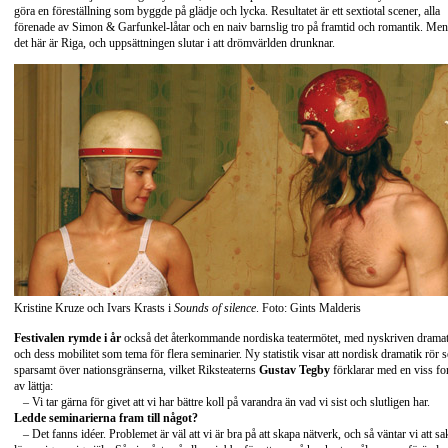
göra en föreställning som byggde på glädje och lycka. Resultatet är ett sextiotal scener, alla
förenade av Simon & Garfunkel-låtar och en naiv barnslig tro på framtid och romantik. Men
det här är Riga, och uppsättningen slutar i att drömvärlden drunknar.
Kristine Kruze och Ivars Krasts i
Sounds of silence
. Foto: Gints Malderis
Festivalen rymde i år
också det återkommande nordiska teatermötet, med nyskriven drama
och dess mobilitet som tema för flera seminarier. Ny statistik visar att nordisk dramatik rör s
sparsamt över nationsgränserna, vilket Riksteaterns
Gustav Tegby
förklarar med en viss f
av lättja:
– Vi tar gärna för givet att vi har bättre koll på varandra än vad vi sist och slutligen har.
Ledde seminarierna fram till något?
– Det fanns idéer. Problemet är väl att vi är bra på att skapa nätverk, och så väntar vi att sa