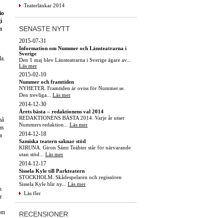
Teaterlänkar 2014
io
i
SENASTE NYTT
m
2015-07-31
Information om Nummer och Länsteatrarna i
Sverige
da.
Den 1 maj blev Länsteatrarna i Sverige ägare av...
Läs mer
2015-02-10
Nummer och framtiden
NYHETER. Framtiden är oviss för Nummer.se.
Den trevliga...
Läs mer
2014-12-30
Årets bästa – redaktionens val 2014
REDAKTIONENS BÄSTA 2014. Varje år utser
må
Nummers redaktion...
Läs mer
as
2014-12-18
a
Samiska teatern saknar stöd
KIRUNA. Giron Sámi Teáhter står för närvarande
utan stöd...
Läs mer
2014-12-17
Sissela Kyle till Parkteatern
STOCKHOLM. Skådespelaren och regissören
Sissela Kyle blir ny...
Läs mer
h
Läs fler
r
som
RECENSIONER