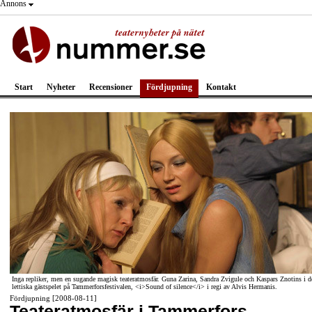
Annons
Start
Nyheter
Recensioner
Fördjupning
Kontakt
Inga repliker, men en sugande magisk teateratmosfär. Guna Zarina, Sandra Zvigule och Kaspars Znotins i d
lettiska gästspelet på Tammerforsfestivalen, <i>Sound of silence</i> i regi av Alvis Hermanis.
Fördjupning [2008-08-11]
Teateratmosfär i Tammerfors