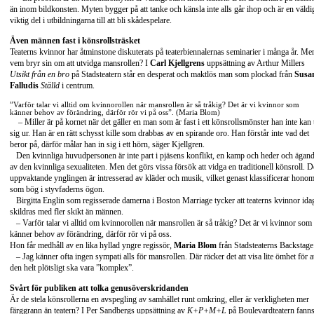
än inom bildkonsten. Myten bygger på att tanke och känsla inte alls går ihop och är en väldi
viktig del i utbildningarna till att bli skådespelare.
Även männen fast i könsrollsträsket
Teaterns kvinnor har åtminstone diskuterats på teaterbiennalernas seminarier i många år. Me
vem bryr sin om att utvidga mansrollen? I
Carl Kjellgrens
uppsättning av Arthur Millers
Utsikt från en bro
på Stadsteatern står en desperat och maktlös man som plockad från
Susa
Falludis
Ställd
i centrum.
”Varför talar vi alltid om kvinnorollen när mansrollen är så tråkig? Det är vi kvinnor som
känner behov av förändring, därför rör vi på oss”. (Maria Blom)
– Miller är på kornet när det gäller en man som är fast i ett könsrollsmönster han inte kan 
sig ur. Han är en rätt schysst kille som drabbas av en spirande oro. Han förstår inte vad det
beror på, därför målar han in sig i ett hörn, säger Kjellgren.
Den kvinnliga huvudpersonen är inte part i pjäsens konflikt, en kamp och heder och ägan
av den kvinnliga sexualiteten. Men det görs vissa försök att vidga en traditionell könsroll. 
uppvaktande ynglingen är intresserad av kläder och musik, vilket genast klassificerar hono
som bög i styvfaderns ögon.
Birgitta Englin som regisserade damerna i Boston Marriage tycker att teaterns kvinnor ida
skildras med fler skikt än männen.
– Varför talar vi alltid om kvinnorollen när mansrollen är så tråkig? Det är vi kvinnor som
känner behov av förändring, därför rör vi på oss.
Hon får medhåll av en lika hyllad yngre regissör,
Maria Blom
från Stadsteaterns Backstage
– Jag känner ofta ingen sympati alls för mansrollen. Där räcker det att visa lite ömhet för a
den helt plötsligt ska vara ”komplex”.
Svårt för publiken att tolka genusöverskridanden
Är de stela könsrollerna en avspegling av samhället runt omkring, eller är verkligheten mer
färggrann än teatern? I Per Sandbergs uppsättning av
K+P+M+L
på Boulevardteatern fann