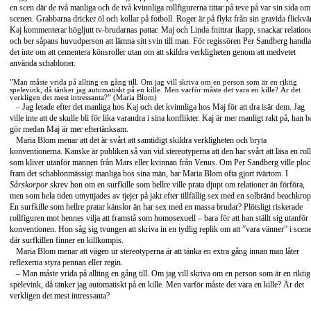
en scen där de två manliga och de två kvinnliga rollfigurerna tittar på teve på var sin sida om
scenen. Grabbarna dricker öl och kollar på fotboll. Roger är på flykt från sin gravida flickvä
Kaj kommenterar högljutt tv-brudarnas pattar. Maj och Linda fnittrar ikapp, snackar relation
och ber såpans huvudperson att lämna sitt svin till man. För regissören Per Sandberg handla
det inte om att cementera könsroller utan om att skildra verkligheten genom att medvetet
använda schabloner.
”Man måste vrida på allting en gång till. Om jag vill skriva om en person som är en riktig
spelevink, då tänker jag automatiskt på en kille. Men varför måste det vara en kille? Är det
verkligen det mest intressanta?” (Maria Blom)
– Jag letade efter det manliga hos Kaj och det kvinnliga hos Maj för att dra isär dem. Jag
ville inte att de skulle bli för lika varandra i sina konflikter. Kaj är mer manligt rakt på, han b
gör medan Maj är mer eftertänksam.
Maria Blom menar att det är svårt att samtidigt skildra verkligheten och bryta
konventionerna. Kanske är publiken så van vid stereotyperna att den har svårt att läsa en roll
som kliver utanför mannen från Mars eller kvinnan från Venus. Om Per Sandberg ville plo
fram det schablonmässigt manliga hos sina män, har Maria Blom ofta gjort tvärtom. I
Sårskorpor
skrev hon om en surfkille som hellre ville prata djupt om relationer än förföra,
men som hela tiden utnyttjades av tjejer på jakt efter tillfällig sex med en solbränd beachkrop
En surfkille som hellre pratar känslor än har sex med en massa brudar? Plötsligt riskerade
rollfiguren mot hennes vilja att framstå som homosexuell – bara för att han ställt sig utanför
konventionen. Hon såg sig tvungen att skriva in en tydlig replik om att ”vara vänner” i scen
där surfkillen finner en killkompis.
Maria Blom menar att vägen ur stereotyperna är att tänka en extra gång innan man låter
reflexerna styra pennan eller regin.
– Man måste vrida på allting en gång till. Om jag vill skriva om en person som är en riktig
spelevink, då tänker jag automatiskt på en kille. Men varför måste det vara en kille? Är det
verkligen det mest intressanta?