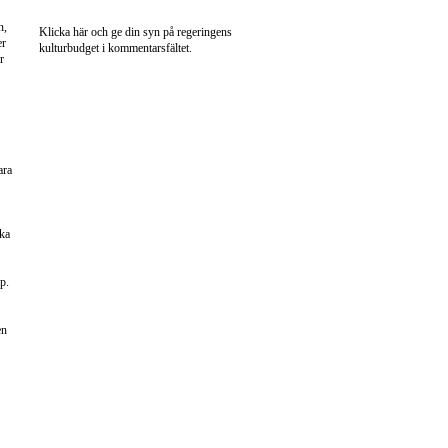
n,
Klicka här och ge din syn på regeringens
er
kulturbudget i kommentarsfältet.
r
ara
cka
p.
en