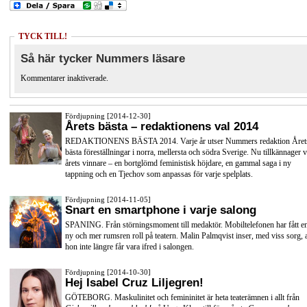
TYCK TILL!
Så här tycker Nummers läsare
Kommentarer inaktiverade.
Fördjupning [2014-12-30]
Årets bästa – redaktionens val 2014
REDAKTIONENS BÄSTA 2014. Varje år utser Nummers redaktion Året
bästa föreställningar i norra, mellersta och södra Sverige. Nu tillkännager v
årets vinnare – en bortglömd feministisk höjdare, en gammal saga i ny
tappning och en Tjechov som anpassas för varje spelplats.
Fördjupning [2014-11-05]
Snart en smartphone i varje salong
SPANING. Från störningsmoment till medaktör. Mobiltelefonen har fått e
ny och mer rumsren roll på teatern. Malin Palmqvist inser, med viss sorg, a
hon inte längre får vara ifred i salongen.
Fördjupning [2014-10-30]
Hej Isabel Cruz Liljegren!
GÖTEBORG. Maskulinitet och femininitet är heta teaterämnen i allt från