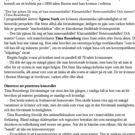
komedi om ett lesbiskt par i 1800-talets Boston med bara kvinnor i rollerna.
”Den här pjäsen får mig att hata manssamhället! Klassamhället! Heterosamhället! Och teatern!
(Tiina Rosenberg)
I programbladet skriver
Agneta Stark
om kvinnors ekonomiska självständighet ur ett
historiskt perspektiv. Här finns alltså alla förutsättningar; äntligen en pjäs som varken behöv
lida av gormande ”machoskådisar” eller av klassikernas föråldrade kvinnoporträtt.
– Den här pjäsen får mig att hata manssamhället! Klassamhället! Heterosamhället! Och
teatern! Genus- och teaterforskaren
Tiina Rosenberg
väser fram orden efter första akten. D
här hade hon inte väntat sig. Hon talar besviket om stereotypa kyliga överklassflator ”som b
vill lura till sig männens juveler”, om en utskrattad och vulgär husa och om kostympubliken
”tölpaktiga” skratt.
Birgitta Englin svarar på kritiken med en parallell till 70-talets kvinnoteater.
– Då dök det upp en mängd pjäser där man heroiserade kvinnan, men bara för att man är
offer för ett system är man inget helgon. Det finns lika många lesbiska typer som det finns
heterosexuella, allt annat vore som att tänka att alla svarta är säkert på ett sätt. De tre kvinno
i Boston Marriage är överlevare, varken offer eller ideal.
Ointresse att penetrera könsroller
Tiina Rosenbergs förväntningar var stora den här gången, i vanliga fall är hon van att bli
besviken på teaterns gestaltning av manligt och kvinnligt.
– Den breda teatern är fruktansvärt konservativ. Den skulle kunna visa upp en mängd
variationer av kvinnor och män, men det enda som visas upp är den förväntade manligheten
och den förväntade kvinnligheten.
Tiina Rosenberg föreslår den antiintellektualism som hon ser i teatervärlden som en
förklaring. Bland många skådespelare och regissörer betraktas det som meningslöst att
dissekera en rolltolkning med teorier om genus. När det är känslan som räknas, blir det mest
”banalt” att tala om könsstereotyper.
– Ett problem är att konstnärsmyten är väldigt stark inom teatern. Den är starkare på teater