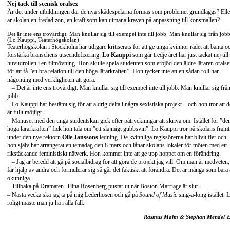
Nej tack till scenisk oralsex
Är det under utbildningen där de nya skådespelarna formas som problemet grundläggs? Elle
är skolan en fredad zon, en kraft som kan utmana kraven på anpassning till könsmallen?
Det är inte ens trovärdigt. Man knullar sig till exempel inte till jobb. Man knullar sig från job
(Lo Kauppi, Teaterhögskolan)
Teaterhögskolan i Stockholm har tidigare kritiserats för att ge unga kvinnor rådet att banta o
förstärka branschens utseendefixering.
Lo Kauppi
som går tredje året har just tackat nej till
huvudrollen i en filmövning. Hon skulle spela studenten som erbjöd den äldre läraren orals
för att få ”en bra relation till den höga lärarkraften”. Hon tycker inte att en sådan roll har
någonting med verkligheten att göra.
– Det är inte ens trovärdigt. Man knullar sig till exempel inte till jobb. Man knullar sig frå
jobb.
Lo Kauppi har bestämt sig för att aldrig delta i några sexistiska projekt – och hon tror att d
är fullt möjligt.
Manuset med den unga studentskan gick efter påtryckningar att skriva om. Istället för ”de
höga lärarkraften” fick hon tala om ”ett slajmigt gubbsvin”. Lo Kauppi tror på skolans framt
under den nye rektorn
Olle Janssons
ledning. De kvinnliga regissörerna har blivit fler och
hon själv har arrangerat en temadag den 8 mars och lånar skolans lokaler för möten med ett
rikstäckande feministiskt nätverk. Hon kommer inte att ge upp hoppet om en förändring.
– Jag är beredd att gå på socialbidrag för att göra de projekt jag vill. Om man är medveten,
får hjälp av andra och formulerar sig så går det faktiskt att förändra. Det är många som bara 
okunniga.
Tillbaka på Dramaten. Tiina Rosenberg pustar ut när Boston Marriage är slut.
– Nästa vecka ska jag ta på mig Lederhosen och gå på
Sound of Music
sing-a-long istället. L
roligt måste man ju ha i alla fall.
Rasmus Malm & Stephan Mendel-