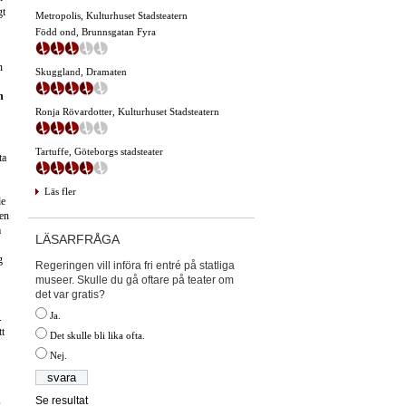
gt
Metropolis, Kulturhuset Stadsteatern
Född ond, Brunnsgatan Fyra
n
Skuggland, Dramaten
n
Ronja Rövardotter, Kulturhuset Stadsteatern
Tartuffe, Göteborgs stadsteater
ta
Läs fler
de
Den
m
LÄSARFRÅGA
g
Regeringen vill införa fri entré på statliga
museer. Skulle du gå oftare på teater om
det var gratis?
Ja.
.
tt
Det skulle bli lika ofta.
Nej.
Se resultat
s