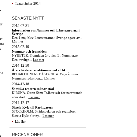
Teaterlänkar 2014
”
SENASTE NYTT
er
2015-07-31
Information om Nummer och Länsteatrarna i
Sverige
Den 1 maj blev Länsteatrarna i Sverige ägare av...
et
Läs mer
ara
2015-02-10
s
Nummer och framtiden
NYHETER. Framtiden är oviss för Nummer.se.
Den trevliga...
Läs mer
2014-12-30
Årets bästa – redaktionens val 2014
rna
REDAKTIONENS BÄSTA 2014. Varje år utser
Nummers redaktion...
Läs mer
2014-12-18
Samiska teatern saknar stöd
KIRUNA. Giron Sámi Teáhter står för närvarande
utan stöd...
Läs mer
2014-12-17
Sissela Kyle till Parkteatern
STOCKHOLM. Skådespelaren och regissören
Sissela Kyle blir ny...
Läs mer
Läs fler
RECENSIONER
n