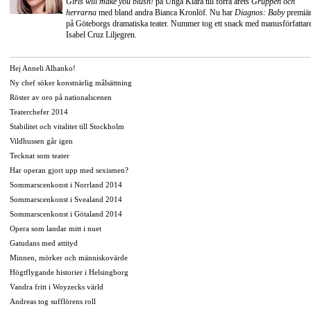
Girls will make you blush!
på Unga Klara till förra årets
Gruppen och
herrarna
med bland andra
Bianca Kronlöf
. Nu har
Diagnos: Baby
premiä
på
Göteborgs dramatiska teater
. Nummer tog ett snack med manusförfattar
Isabel Cruz Liljegren.
Hej Anneli Alhanko!
Ny chef söker konstnärlig målsättning
Röster av oro på nationalscenen
Teaterchefer 2014
Stabilitet och vitalitet till Stockholm
Vildhussen går igen
Tecknat som teater
Har operan gjort upp med sexismen?
Sommarscenkonst i Norrland 2014
Sommarscenkonst i Svealand 2014
Sommarscenkonst i Götaland 2014
Opera som landar mitt i nuet
Gatudans med attityd
Minnen, mörker och människovärde
Högtflygande historier i Helsingborg
Vandra fritt i Woyzecks värld
Andreas tog sufflörens roll