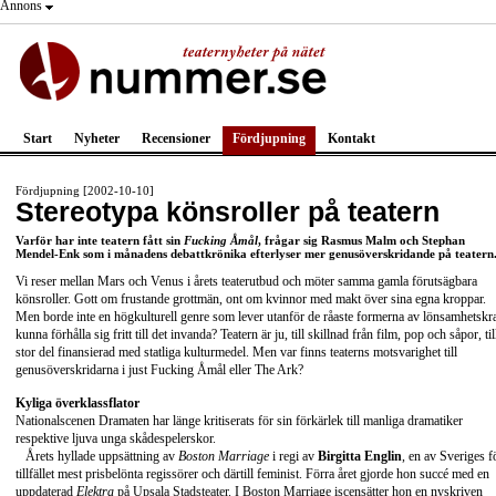
Annons
Start
Nyheter
Recensioner
Fördjupning
Kontakt
Fördjupning [2002-10-10]
Stereotypa könsroller på teatern
Varför har inte teatern fått sin
Fucking Åmål
, frågar sig Rasmus Malm och Stephan
Mendel-Enk som i månadens debattkrönika efterlyser mer genusöverskridande på teatern
Vi reser mellan Mars och Venus i årets teaterutbud och möter samma gamla förutsägbara
könsroller. Gott om frustande grottmän, ont om kvinnor med makt över sina egna kroppar.
Men borde inte en högkulturell genre som lever utanför de råaste formerna av lönsamhetskr
kunna förhålla sig fritt till det invanda? Teatern är ju, till skillnad från film, pop och såpor, til
stor del finansierad med statliga kulturmedel. Men var finns teaterns motsvarighet till
genusöverskridarna i just Fucking Åmål eller The Ark?
Kyliga överklassflator
Nationalscenen Dramaten har länge kritiserats för sin förkärlek till manliga dramatiker
respektive ljuva unga skådespelerskor.
Årets hyllade uppsättning av
Boston Marriage
i regi av
Birgitta Englin
, en av Sveriges f
tillfället mest prisbelönta regissörer och därtill feminist. Förra året gjorde hon succé med en
uppdaterad
Elektra
på Upsala Stadsteater. I Boston Marriage iscensätter hon en nyskriven