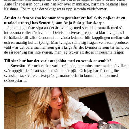
Auto får spelaren bonus om han kör över människor, närmare bestämt Hare
Krishnas. För mig är det viktigt att ta upp samtida våldsformer.
Att det är fem vuxna kvinnor som gestaltar ett kollektiv pojkar är en
uttalad strategi hos Semenič, som Anja Suša gillar skarpt.
– Ja, och jag måste säga att det är ovanligt med samtida dramatik med så
intressanta roller för kvinnor. Delvis motiveras greppet så klart av genus i
förhållande till våld. Genom att använda kvinnor blir kopplingen mellan vål
och en manlig kultur tydlig. Man tvingas ställa sig frågan vem som producer
våld – är det bara männen som går i krig? Är det kvinnorna som tar hand o
de sårade? Jag har inte svaren, men jag tycker att det är intressanta frågor.
Till sist: hur har det varit att jobba med en svensk ensemble?
– Suveränt. Var och en har varit strålande, inte minst med tanke på vilken
svår uppgift det är att spela en sådan här pjäs. Och jag har lärt mig lite
svenska, tack vare ett tvåspråkigt manus och fin kommunikation med
skådespelarna.