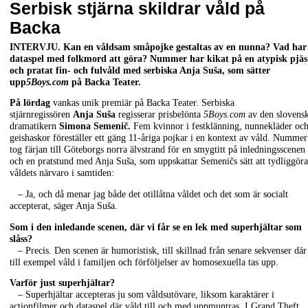
Serbisk stjärna skildrar våld på
Backa
INTERVJU. Kan en våldsam småpojke gestaltas av en nunna? Vad har
dataspel med folkmord att göra? Nummer har kikat på en atypisk pjäs
och pratat fin- och fulvåld med serbiska Anja Suša, som sätter
upp
5Boys.com
på Backa Teater.
På lördag
vankas unik premiär på Backa Teater. Serbiska
stjärnregissören
Anja Suša
regisserar prisbelönta
5Boys.com
av den slovens
dramatikern
Simona Semenič.
Fem kvinnor i festklänning, nunnekläder oc
geishaskor föreställer ett gäng 11-åriga pojkar i en kontext av våld. Nummer
tog färjan till Göteborgs norra älvstrand för en smygtitt på inledningsscenen
och en pratstund med Anja Suša, som uppskattar Semeničs sätt att tydliggöra
våldets närvaro i samtiden:
– Ja, och då menar jag både det otillåtna våldet och det som är socialt
accepterat, säger Anja Suša.
Som i den inledande scenen, där vi får se en lek med superhjältar som
slåss?
– Precis. Den scenen är humoristisk, till skillnad från senare sekvenser där
till exempel våld i familjen och förföljelser av homosexuella tas upp.
Varför just superhjältar?
– Superhjältar accepteras ju som våldsutövare, liksom karaktärer i
actionfilmer och dataspel där våld till och med uppmuntras. I Grand Theft