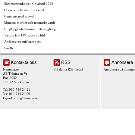
Sommarscenkonst i Götaland 2014
Opera som landar mitt i nuet
Gatudans med attityd
Minnen, mörker och människovärde
Högtflygande historier i Helsingborg
Vandra fritt i Woyzecks värld
Andreas tog sufflörens roll
Läs fler
Kontakta oss
RSS
Annonsera
Nummer.se
Vill du ha RSS feeds?
Annonsera på nummer
AB Tidningen Vi
Box 2052
103 12 Stockholm
Tel: 010-744 24 11
Vx: 010-744 24 00
E-post:
info@nummer.se