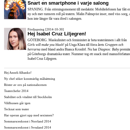
Snart en smartphone i varje salong
SPANING. Från störningsmoment till medaktör. Mobiltelefonen har fått e
ny och mer rumsren roll på teatern. Malin Palmqvist inser, med viss sorg, a
hon inte längre får vara ifred i salongen.
Fördjupning [2014-10-30]
Hej Isabel Cruz Liljegren!
GÖTEBORG. Maskulinitet och femininitet är heta teaterämnen i allt från
Girls will make you blush!
på Unga Klara till förra årets
Gruppen och
herrarna
med bland andra
Bianca Kronlöf
. Nu har
Diagnos: Baby
premiä
på
Göteborgs dramatiska teater
. Nummer tog ett snack med manusförfattar
Isabel Cruz Liljegren.
Hej Anneli Alhanko!
Ny chef söker konstnärlig målsättning
Röster av oro på nationalscenen
Teaterchefer 2014
Stabilitet och vitalitet till Stockholm
Vildhussen går igen
Tecknat som teater
Har operan gjort upp med sexismen?
Sommarscenkonst i Norrland 2014
Sommarscenkonst i Svealand 2014