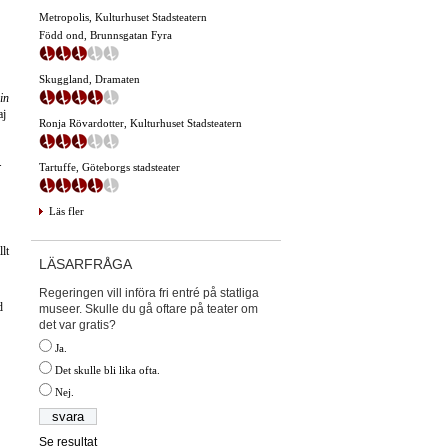
Metropolis, Kulturhuset Stadsteatern
Född ond, Brunnsgatan Fyra
Skuggland, Dramaten
in
aj
Ronja Rövardotter, Kulturhuset Stadsteatern
.
Tartuffe, Göteborgs stadsteater
Läs fler
lt
LÄSARFRÅGA
Regeringen vill införa fri entré på statliga
d
museer. Skulle du gå oftare på teater om
det var gratis?
Ja.
Det skulle bli lika ofta.
Nej.
Se resultat