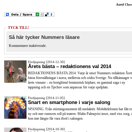
Astrid Clae
TYCK TILL!
Så här tycker Nummers läsare
Kommentarer inaktiverade.
Fördjupning [2014-12-30]
Årets bästa – redaktionens val 2014
REDAKTIONENS BÄSTA 2014. Varje år utser Nummers redaktion Året
bästa föreställningar i norra, mellersta och södra Sverige. Nu tillkännager v
årets vinnare – en bortglömd feministisk höjdare, en gammal saga i ny
tappning och en Tjechov som anpassas för varje spelplats.
Fördjupning [2014-11-05]
Snart en smartphone i varje salong
SPANING. Från störningsmoment till medaktör. Mobiltelefonen har fått e
ny och mer rumsren roll på teatern. Malin Palmqvist inser, med viss sorg, a
hon inte längre får vara ifred i salongen.
Fördjupning [2014-10-30]