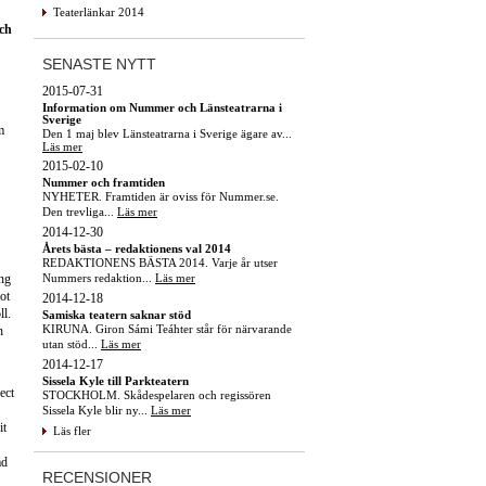
Teaterlänkar 2014
och
SENASTE NYTT
2015-07-31
Information om Nummer och Länsteatrarna i
Sverige
m
Den 1 maj blev Länsteatrarna i Sverige ägare av...
Läs mer
2015-02-10
Nummer och framtiden
NYHETER. Framtiden är oviss för Nummer.se.
Den trevliga...
Läs mer
2014-12-30
Årets bästa – redaktionens val 2014
REDAKTIONENS BÄSTA 2014. Varje år utser
Nummers redaktion...
Läs mer
ing
ot
2014-12-18
ll.
Samiska teatern saknar stöd
KIRUNA. Giron Sámi Teáhter står för närvarande
h
utan stöd...
Läs mer
2014-12-17
Sissela Kyle till Parkteatern
ect
STOCKHOLM. Skådespelaren och regissören
Sissela Kyle blir ny...
Läs mer
it
Läs fler
md
RECENSIONER