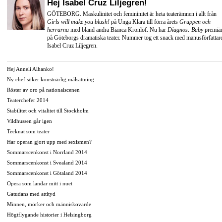
Hej Isabel Cruz Liljegren!
GÖTEBORG. Maskulinitet och femininitet är heta teaterämnen i allt från
Girls will make you blush!
på Unga Klara till förra årets
Gruppen och
herrarna
med bland andra
Bianca Kronlöf
. Nu har
Diagnos: Baby
premiä
på
Göteborgs dramatiska teater
. Nummer tog ett snack med manusförfattar
Isabel Cruz Liljegren.
Hej Anneli Alhanko!
Ny chef söker konstnärlig målsättning
Röster av oro på nationalscenen
Teaterchefer 2014
Stabilitet och vitalitet till Stockholm
Vildhussen går igen
Tecknat som teater
Har operan gjort upp med sexismen?
Sommarscenkonst i Norrland 2014
Sommarscenkonst i Svealand 2014
Sommarscenkonst i Götaland 2014
Opera som landar mitt i nuet
Gatudans med attityd
Minnen, mörker och människovärde
Högtflygande historier i Helsingborg