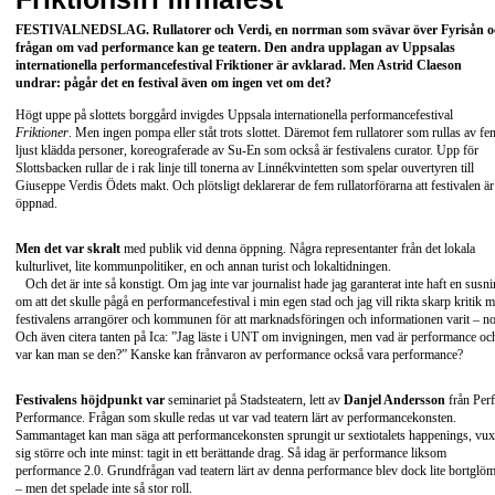
FESTIVALNEDSLAG
. Rullatorer och Verdi, en norrman som svävar över Fyrisån 
frågan om vad performance kan ge teatern. Den andra upplagan av Uppsalas
internationella performancefestival Friktioner är avklarad. Men Astrid Claeson
undrar: pågår det en festival även om ingen vet om det?
Högt uppe på slottets borggård invigdes Uppsala internationella performancefestival
Friktioner
. Men ingen pompa eller ståt trots slottet. Däremot fem rullatorer som rullas av fe
ljust klädda personer, koreograferade av Su-En som också är festivalens curator. Upp för
Slottsbacken rullar de i rak linje till tonerna av Linnékvintetten som spelar ouvertyren till
Giuseppe Verdis Ödets makt. Och plötsligt deklarerar de fem rullatorförarna att festivalen är
öppnad.
Men det var skralt
med publik vid denna öppning. Några representanter från det lokala
kulturlivet, lite kommunpolitiker, en och annan turist och lokaltidningen.
Och det är inte så konstigt. Om jag inte var journalist hade jag garanterat inte haft en susn
om att det skulle pågå en performancefestival i min egen stad och jag vill rikta skarp kritik m
festivalens arrangörer och kommunen för att marknadsföringen och informationen varit – no
Och även citera tanten på Ica: ”Jag läste i UNT om invigningen, men vad är performance oc
var kan man se den?” Kanske kan frånvaron av performance också vara performance?
Festivalens höjdpunkt var
seminariet på Stadsteatern, lett av
Danjel Andersson
från Perf
Performance. Frågan som skulle redas ut var vad teatern lärt av performancekonsten.
Sammantaget kan man säga att performancekonsten sprungit ur sextiotalets happenings, vux
sig större och inte minst: tagit in ett berättande drag. Så idag är performance liksom
performance 2.0. Grundfrågan vad teatern lärt av denna performance blev dock lite bortglö
– men det spelade inte så stor roll.