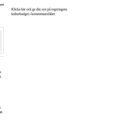
son
Klicka här och ge din syn på regeringens
kulturbudget i kommentarsfältet.
s
i
n
tt