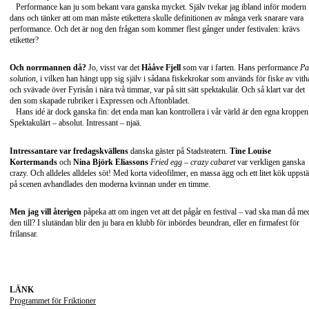
Performance kan ju som bekant vara ganska mycket. Själv tvekar jag ibland inför modern
dans och tänker att om man måste etikettera skulle definitionen av många verk snarare vara
performance. Och det är nog den frågan som kommer flest gånger under festivalen: krävs
etiketter?
Och norrmannen då?
Jo, visst var det
Hååve Fjell
som var i farten. Hans performance
Pa
solution
, i vilken han hängt upp sig själv i sådana fiskekrokar som används för fiske av vith
och svävade över Fyrisån i nära två timmar, var på sitt sätt spektakulär. Och så klart var det
den som skapade rubriker i Expressen och Aftonbladet.
Hans idé är dock ganska fin: det enda man kan kontrollera i vår värld är den egna kroppen
Spektakulärt – absolut. Intressant – njaä.
Intressantare var fredagskvällens
danska gäster på Stadsteatern.
Tine Louise
Kortermands
och
Nina Björk Eliassons
Fried egg – crazy cabaret
var verkligen ganska
crazy. Och alldeles alldeles söt! Med korta videofilmer, en massa ägg och ett litet kök uppstäl
på scenen avhandlades den moderna kvinnan under en timme.
Men jag vill återigen
påpeka att om ingen vet att det pågår en festival – vad ska man då me
den till? I slutändan blir den ju bara en klubb för inbördes beundran, eller en firmafest för
frilansar.
LÄNK
Programmet för Friktioner