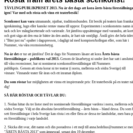
TÄVLING/PUBLIKPRISET 2013. Nu är det dags att kora årets bästa föreställning
igen! Var med och rösta och vinn ett teaterbesök!
Scenkonst kan vara
utmanande, njutbar, traditionsbunden. Ett besök på teatern kan framka
igenkänning, lugn eller kanske rentav mana till uppror. Experimenten i scenkonstens namn ä
tack och lov mångfacetterade och varierade. Att jämföra uppsättningar med varandra, att kort
och gott säga att den ena är bättre än den andra, är hart när omöjligt. Ändå görs det hela tide
i ”Bäst just nu”-spalter i dagspressen, i dagligt tal med kompisen/kollegan eller, som här i
Nummer, via våra recensionsbetyg.
Nu är det
er tur att jämföra! Det är dags för Nummers läsare att kora
Årets bästa
föreställningar – publikens val 2013.
Genom de läsarbetyg ni under året har satt i anslutn
till våra recensioner, har ni nominerat scenkonstföreställningar till Nummers
publikpris. Genom att rösta korar ni tre teatrar (i norra, mellersta och södra Sverige) till
vinnare. Vinnande teater får äran och ett inramat diplom.
Du som röstar
har möjligheten att vinna ett inspirerande pris: Ett teaterbesök på en teater nä
dig!
SÅ HÄR RÖSTAR OCH TÄVLAR DU:
1. Nedan hittar du tre listor med tre nominerade föreställningar vardera i norra, mellersta och
södra Sverige. Välj ut din absoluta favoritföreställning – årets bästa – bland dessa. Du som 
sett föreställningar i hela Sverige kan rösta i en eller flera av dessa tre landsdelar, men bara 
en föreställning i varje landsdel.
2. Skicka ditt svar, ditt namn och din postadress i ett mejl till
anna.hedelius@nummer.se
me
”ÅRETS BÄSTA 2013” som ämnesrad, senast den 19 december.