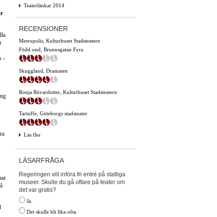
Teaterlänkar 2014
ar
RECENSIONER
lla
Metropolis, Kulturhuset Stadsteatern
r
Född ond, Brunnsgatan Fyra
n –
Skuggland, Dramaten
Ronja Rövardotter, Kulturhuset Stadsteatern
ing
Tartuffe, Göteborgs stadsteater
ra
Läs fler
LÄSARFRÅGA
Regeringen vill införa fri entré på statliga
har
museer. Skulle du gå oftare på teater om
på
det var gratis?
Ja.
d
Det skulle bli lika ofta.