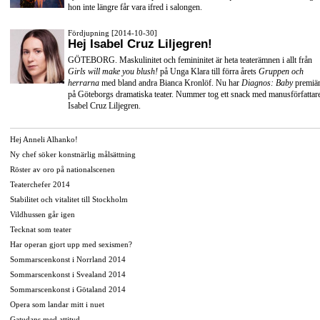
hon inte längre får vara ifred i salongen.
Fördjupning [2014-10-30]
Hej Isabel Cruz Liljegren!
GÖTEBORG. Maskulinitet och femininitet är heta teaterämnen i allt från
Girls will make you blush!
på Unga Klara till förra årets
Gruppen och
herrarna
med bland andra
Bianca Kronlöf
. Nu har
Diagnos: Baby
premiä
på
Göteborgs dramatiska teater
. Nummer tog ett snack med manusförfattar
Isabel Cruz Liljegren.
Hej Anneli Alhanko!
Ny chef söker konstnärlig målsättning
Röster av oro på nationalscenen
Teaterchefer 2014
Stabilitet och vitalitet till Stockholm
Vildhussen går igen
Tecknat som teater
Har operan gjort upp med sexismen?
Sommarscenkonst i Norrland 2014
Sommarscenkonst i Svealand 2014
Sommarscenkonst i Götaland 2014
Opera som landar mitt i nuet
Gatudans med attityd