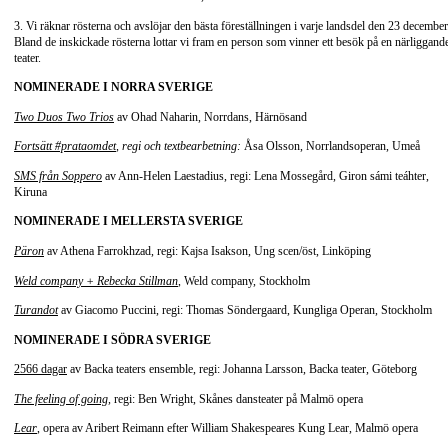
3. Vi räknar rösterna och avslöjar den bästa föreställningen i varje landsdel den 23 december
Bland de inskickade rösterna lottar vi fram en person som vinner ett besök på en närliggand
teater.
NOMINERADE I NORRA SVERIGE
Two Duos Two Trios
av Ohad Naharin, Norrdans, Härnösand
Fortsätt #prataomdet
, regi och textbearbetning:
Åsa Olsson, Norrlandsoperan, Umeå
SMS från Soppero
av Ann-Helen Laestadius, regi: Lena Mossegård, Giron sámi teáhter,
Kiruna
NOMINERADE I MELLERSTA SVERIGE
Päron
av Athena Farrokhzad, regi: Kajsa Isakson, Ung scen/öst, Linköping
Weld company + Rebecka Stillman
, Weld company, Stockholm
Turandot
av Giacomo Puccini, regi: Thomas Söndergaard, Kungliga Operan, Stockholm
NOMINERADE I SÖDRA SVERIGE
2566 dagar
av Backa teaters ensemble, regi: Johanna Larsson, Backa teater, Göteborg
The feeling of going
,
regi: Ben Wright, Skånes dansteater på Malmö opera
Lear
, opera av Aribert Reimann efter William Shakespeares Kung Lear, Malmö opera