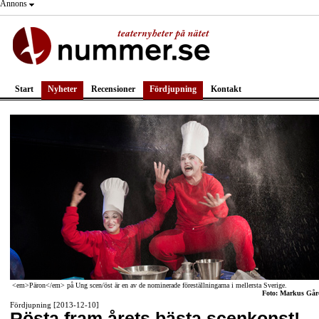
Annons
Start
Nyheter
Recensioner
Fördjupning
Kontakt
<em>Päron</em> på Ung scen/öst är en av de nominerade föreställningarna i mellersta Sverige.
Foto: Markus Går
Fördjupning [2013-12-10]
Rösta fram årets bästa scenkonst!