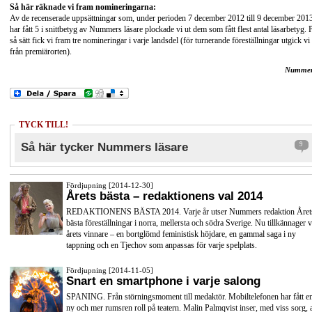
Så här räknade vi fram nomineringarna:
Av de recenserade uppsättningar som, under perioden 7 december 2012 till 9 december 201
har fått 5 i snittbetyg av Nummers läsare plockade vi ut dem som fått flest antal läsarbetyg. 
så sätt fick vi fram tre nomineringar i varje landsdel (för turnerande föreställningar utgick vi
från premiärorten).
Nummer
TYCK TILL!
Så här tycker Nummers läsare
9
Fördjupning [2014-12-30]
Årets bästa – redaktionens val 2014
REDAKTIONENS BÄSTA 2014. Varje år utser Nummers redaktion Året
bästa föreställningar i norra, mellersta och södra Sverige. Nu tillkännager v
årets vinnare – en bortglömd feministisk höjdare, en gammal saga i ny
tappning och en Tjechov som anpassas för varje spelplats.
Fördjupning [2014-11-05]
Snart en smartphone i varje salong
SPANING. Från störningsmoment till medaktör. Mobiltelefonen har fått e
ny och mer rumsren roll på teatern. Malin Palmqvist inser, med viss sorg, a