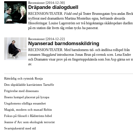
Recensioner [2014-12-30]
Dräpande dialogduell
RECENSION/TEATER.
Född ond
på Teater Brunnsgatan fyra andas Beck
tryfferat med dramatikern Martina Montelius egna, befriande absurda
filosoferingar. Louise Lagerström ser två högoktaniga skådespelare dueller
på en station där livets tåg redan tycks ha passerat.
Recensioner [2014-12-22]
Nyanserad barndomsskildring
RECENSION/TEATER. Med barndomens tid- och ändlösa rollspel från
romanen
Skuggland
introduceras Jonas Brun på svensk scen. Lena Endre
och Dramaten visar prov på en fingertoppskänsla som Jon Asp gärna ser 
av.
Rättrådig och rytmisk Ronja
Den slipsklädde karriäristen Tartuffe
Frigörelse med dissonans
Ibsens lustspel placerat på lyxspa
Ungdomens olidliga ensamhet
Magisk, modern och maxad Robin
Fokus på filosofi i Rådströms bibel
Jeanne d’Arc som ekologisk terrorist
Svartsjukestrid med stil