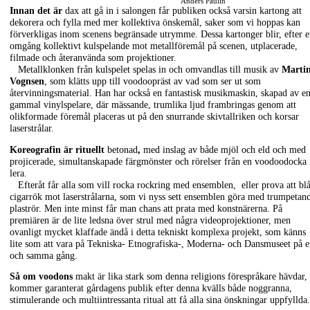
Anders Paulin
Innan det är
dax att gå in i salongen får publiken också varsin kartong att
dekorera och fylla med mer kollektiva önskemål, saker som vi hoppas kan
förverkligas inom scenens begränsade utrymme. Dessa kartonger blir, efter 
omgång kollektivt kulspelande mot metallföremål på scenen, utplacerade,
filmade och återanvända som projektioner.
Metallklonken från kulspelet spelas in och omvandlas till musik av
Marti
Vognsen
, som klätts upp till voodoopräst av vad som ser ut som
återvinningsmaterial. Han har också en fantastisk musikmaskin, skapad av e
gammal vinylspelare, där mässande, trumlika ljud frambringas genom att
olikformade föremål placeras ut på den snurrande skivtallriken och korsar
laserstrålar.
Koreografin är rituellt
betonad
,
med inslag av både mjöl och eld och med
projicerade, simultanskapade färgmönster och rörelser från en voodoodocka 
lera.
Efteråt får alla som vill rocka rockring med ensemblen, eller prova att bl
cigarrök mot laserstrålarna, som vi nyss sett ensemblen göra med trumpetan
plaströr. Men inte minst får man chans att prata med konstnärerna. På
premiären är de lite ledsna över strul med några videoprojektioner, men
ovanligt mycket klaffade ändå i detta tekniskt komplexa projekt, som känns
lite som att vara på Tekniska- Etnografiska-, Moderna- och Dansmuseet på 
och samma gång.
Så om voodons
makt är lika stark som denna religions förespråkare hävdar, 
kommer garanterat gårdagens publik efter denna kvälls både noggranna,
stimulerande och multiintressanta ritual att få alla sina önskningar uppfyllda.