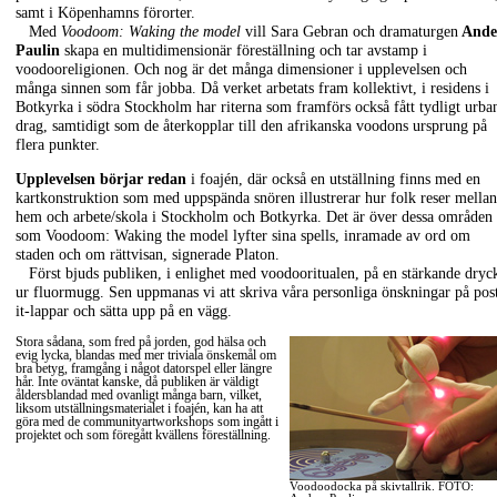
samt i Köpenhamns förorter.
Med
Voodoom: Waking the model
vill Sara Gebran och dramaturgen
Ande
Paulin
skapa en multidimensionär föreställning och tar avstamp i
voodooreligionen. Och nog är det många dimensioner i upplevelsen och
många sinnen som får jobba. Då verket arbetats fram kollektivt, i residens i
Botkyrka i södra Stockholm har riterna som framförs också fått tydligt urba
drag, samtidigt som de återkopplar till den afrikanska voodons ursprung på
flera punkter.
Upplevelsen börjar redan
i foajén, där också en utställning finns med en
kartkonstruktion som med uppspända snören illustrerar hur folk reser mellan
hem och arbete/skola i Stockholm och Botkyrka. Det är över dessa områden
som Voodoom: Waking the model lyfter sina spells, inramade av ord om
staden och om rättvisan, signerade Platon.
Först bjuds publiken, i enlighet med voodooritualen, på en stärkande dryc
ur fluormugg. Sen uppmanas vi att skriva våra personliga önskningar på pos
it-lappar och sätta upp på en vägg.
Stora sådana, som fred på jorden, god hälsa och
.
evig lycka, blandas med mer triviala önskemål om
bra betyg, framgång i något datorspel eller längre
hår. Inte oväntat kanske, då publiken är väldigt
åldersblandad med ovanligt många barn, vilket,
liksom utställningsmaterialet i foajén, kan ha att
göra med de communityartworkshops som ingått i
projektet och som föregått kvällens föreställning.
Voodoodocka på skivtallrik. FOTO: