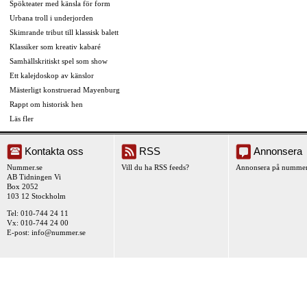
Spökteater med känsla för form
Urbana troll i underjorden
Skimrande tribut till klassisk balett
Klassiker som kreativ kabaré
Samhällskritiskt spel som show
Ett kalejdoskop av känslor
Mästerligt konstruerad Mayenburg
Rappt om historisk hen
Läs fler
Kontakta oss
RSS
Annonsera
Nummer.se
Vill du ha RSS feeds?
Annonsera på nummer
AB Tidningen Vi
Box 2052
103 12 Stockholm
Tel: 010-744 24 11
Vx: 010-744 24 00
E-post:
info@nummer.se