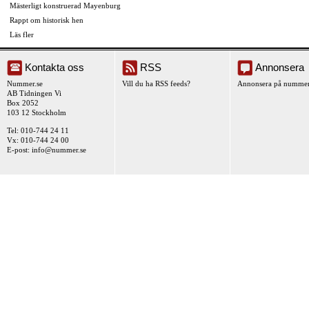
Mästerligt konstruerad Mayenburg
Rappt om historisk hen
Läs fler
Kontakta oss
RSS
Annonsera
Nummer.se
Vill du ha RSS feeds?
Annonsera på nummer
AB Tidningen Vi
Box 2052
103 12 Stockholm
Tel: 010-744 24 11
Vx: 010-744 24 00
E-post:
info@nummer.se