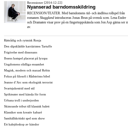
Recensioner [2014-12-22]
Nyanserad barndomsskildring
RECENSION/TEATER. Med barndomens tid- och ändlösa rollspel från
romanen
Skuggland
introduceras Jonas Brun på svensk scen. Lena Endre
och Dramaten visar prov på en fingertoppskänsla som Jon Asp gärna ser 
av.
Rättrådig och rytmisk Ronja
Den slipsklädde karriäristen Tartuffe
Frigörelse med dissonans
Ibsens lustspel placerat på lyxspa
Ungdomens olidliga ensamhet
Magisk, modern och maxad Robin
Fokus på filosofi i Rådströms bibel
Jeanne d’Arc som ekologisk terrorist
Svartsjukestrid med stil
Spökteater med känsla för form
Urbana troll i underjorden
Skimrande tribut till klassisk balett
Klassiker som kreativ kabaré
Samhällskritiskt spel som show
Ett kalejdoskop av känslor