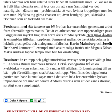
talets Andreas och hans relativt stora frihet ett svindlande möte. Vi kanske in
är fullt lika toleranta som vi tror oss om att vara? Samtidigt var det
naturligtvis – då som nu – problematiskt att vara kvinna kroppsligen men le
som man. Nyfikna tog gärna chansen att, även handgripligen, skärskåda
”kvinnan som är förklädd till man”.
Precis som med
Allt kommer att bli bra
har har ensemblen gemensamt arbet
fram föreställningens manus. Det är en arbetsmetod som uppenbarligen pass
Skuggteatern mycket bra; efter förra årets mindre lyckade
Hem ljuva Ålidh
är ensemblen tillbaka i toppform. Samspelet mellan de tre skådespelarna är
lekfullt prestigelöst och dialogerna infallsrika,
Karin Malmberg
och
Josefi
Reinhard
kommer till exempel med absurt roliga instick när Magnus Nilsso
Mäkis Andreas tappar tempo eller blir för omständlig.
Resultatet är en
rapp och galghumoristiska svartsyn som passar väldigt bra
till Andreas Bruces komplexa livsöde. Också scenografins två enkla
kyrkbänkar – som enkelt kan förvandlas till alltifrån förlossningssäng till en
båt – gör föreställningen snabbfotad och rapp. Visst finns det några korta
partier som hade kunnat kapas men i det stora hela har ensemblen lyckats
imponerande bra med att berätta Andreas historia utan att det känns stressat,
spretigt eller rumphugget.
Elin Axels
VILKET BETYG VILL DU GE FÖRESTÄLLNINGEN? (1 ST)