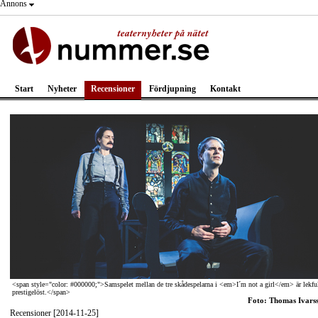
Annons
Start
Nyheter
Recensioner
Fördjupning
Kontakt
<span style="color: #000000;">Samspelet mellan de tre skådespelarna i <em>I´m not a girl</em> är lekful
prestigelöst.</span>
Foto: Thomas Ivars
Recensioner [2014-11-25]