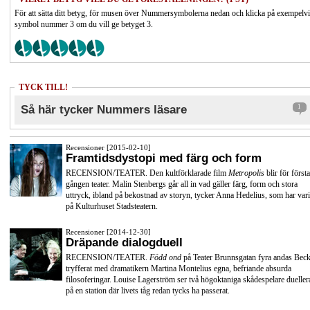
För att sätta ditt betyg, för musen över Nummersymbolerna nedan och klicka på exempelv
symbol nummer 3 om du vill ge betyget 3.
TYCK TILL!
Så här tycker Nummers läsare
1
Recensioner [2015-02-10]
Framtidsdystopi med färg och form
RECENSION/TEATER. Den kultförklarade film
Metropolis
blir för första
gången teater. Malin Stenbergs går all in vad gäller färg, form och stora
uttryck, ibland på bekostnad av storyn, tycker Anna Hedelius, som har vari
på Kulturhuset Stadsteatern.
Recensioner [2014-12-30]
Dräpande dialogduell
RECENSION/TEATER.
Född ond
på Teater Brunnsgatan fyra andas Beck
tryfferat med dramatikern Martina Montelius egna, befriande absurda
filosoferingar. Louise Lagerström ser två högoktaniga skådespelare dueller
på en station där livets tåg redan tycks ha passerat.