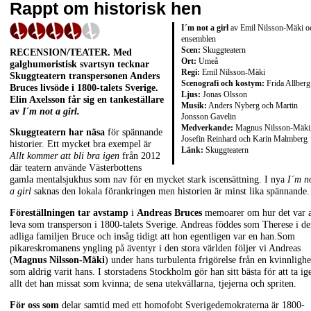
Rappt om historisk hen
I´m not a girl
av Emil Nilsson-Mäki o
ensemblen
Scen:
Skuggteatern
RECENSION/TEATER. Med
Ort:
Umeå
galghumoristisk svartsyn tecknar
Regi:
Emil Nilsson-Mäki
Skuggteatern transpersonen Anders
Scenografi och kostym:
Frida Allberg
Bruces livsöde i 1800-talets Sverige.
Ljus:
Jonas Olsson
Elin Axelsson får sig en tankeställare
Musik:
Anders Nyberg och Martin
av
I´m not a girl.
Jonsson Gavelin
Medverkande:
Magnus Nilsson-Mäki
Skuggteatern har näsa
för spännande
Josefin Reinhard och Karin Malmberg
historier. Ett mycket bra exempel är
Länk:
Skuggteatern
Allt kommer att bli bra igen
från 2012
där teatern använde Västerbottens
gamla mentalsjukhus som nav för en mycket stark iscensättning. I nya
I´m n
a girl
saknas den lokala förankringen men historien är minst lika spännande.
Föreställningen tar avstamp
i
Andreas Bruces
memoarer om hur det var a
leva som transperson i 1800-talets Sverige. Andreas föddes som Therese i d
adliga familjen Bruce och insåg tidigt att hon egentligen var en han.Som
pikareskromanens yngling på äventyr i den stora världen följer vi Andreas
(
Magnus Nilsson-Mäki
) under hans turbulenta frigörelse från en kvinnlighe
som aldrig varit hans. I storstadens Stockholm gör han sitt bästa för att ta ig
allt det han missat som kvinna; de sena utekvällarna, tjejerna och spriten.
För oss som
delar samtid med ett homofobt Sverigedemokraterna är 1800-