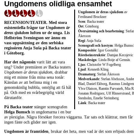
Ungdomens olidliga ensamhet
Ungdomen är deras sjukdom
av
Ferdinand Bruckner
Scen
: Backa teater
RECENSION/TEATER. Med stora
Ort
: Göteborg
existentiella frågor tar
Ungdomen är
Översättning och bearbetning
: Stefa
deras sjukdom
luften ur de unga. Lis
Åkesson
Hellström Sveningson ser ännu en
Regi
: Anja Suša
vass uppsättning av den serbiska
Scenografi och kostym
: Helga Bumsc
regissören Anja Suša på Backa teater
Kompositör
: Igor Gostuški
i Göteborg.
Rörelseinstruktör
: Damjan Kecojevic
Maskdesign
: Linda Boije af Gennäs
Har det någonsin
varit lätt att vara
Ljus
: Christofer W Fogelberg
ung? Under premiären av Backa teaters
Ljud
: Kenneth Kling
Ungdomen är deras sjukdom
, drabbar
Dramaturg
: Stefan Åkesson
mig ett minne från mina sena tonår:
Medverkande
: Stefan Abelsson, Ande
Känslan av att befinna mig i en
Blad, Daniel Ekborg, Rasmus Lindgren
genomskinlig bubbla, omöjlig att få hål
Ylva Olaison, Ramtin Parvaneh, Mia R
på. Och med en svårbegriplig värld
Jonatan Rodriguez, Ulf Rlnnerstrand, 
därutanför.
Stenholm, Emelie Strömberg
Länk
:
Backa teater
På Backa teater
stänger scenografen
Helga Bumsch
in ungdomarna i en bur
av plexiglas. Några försöker forcera väggarna. Tar sats och klättrar, men får
ingen fäste och glider ner igen.
Ungdomen är framtiden
, brukar det heta, men vad är det som erbjuds dem