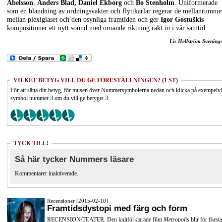
Abelsson
,
Anders Blad, Daniel Ekborg
och
Bo Stenholm
. Uniformerade
som en blandning av ordningsvakter och flyttkarlar regerar de mellanrumme
mellan plexiglaset och den osynliga framtiden och ger
Igor Gostuškis
kompositioner ett nytt sound med oroande riktning rakt in i vår samtid.
Lis Hellström Svening
VILKET BETYG VILL DU GE FÖRESTÄLLNINGEN? (1 ST)
För att sätta ditt betyg, för musen över Nummersymbolerna nedan och klicka på exempelv
symbol nummer 3 om du vill ge betyget 3.
TYCK TILL!
Så här tycker Nummers läsare
Kommentarer inaktiverade.
Recensioner [2015-02-10]
Framtidsdystopi med färg och form
RECENSION/TEATER. Den kultförklarade film
Metropolis
blir för första