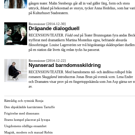
gången teater. Malin Stenbergs går all in vad gäller färg, form och stora
uttryck, ibland på bekostnad av storyn, tycker Anna Hedelius, som har vari
på Kulturhuset Stadsteatern.
Recensioner [2014-12-30]
Dräpande dialogduell
RECENSION/TEATER.
Född ond
på Teater Brunnsgatan fyra andas Beck
tryfferat med dramatikern Martina Montelius egna, befriande absurda
filosoferingar. Louise Lagerström ser två högoktaniga skådespelare dueller
på en station där livets tåg redan tycks ha passerat.
Recensioner [2014-12-22]
Nyanserad barndomsskildring
RECENSION/TEATER. Med barndomens tid- och ändlösa rollspel från
romanen
Skuggland
introduceras Jonas Brun på svensk scen. Lena Endre
och Dramaten visar prov på en fingertoppskänsla som Jon Asp gärna ser 
av.
Rättrådig och rytmisk Ronja
Den slipsklädde karriäristen Tartuffe
Frigörelse med dissonans
Ibsens lustspel placerat på lyxspa
Ungdomens olidliga ensamhet
Magisk, modern och maxad Robin