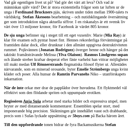
Vad går egentligen livet ut på? Vad gör det värt att leva? Och vad är
människan själv värd? Det är stora existentiella frågor som tar luften ur de
unga i
Ferdinand Bruckners
pjäs, skriven under tiden mellan 1900-talets t
världskrig.
Stefan Åkessons
bearbetning – och nutidsklingande översättning
ger som introduktion några aktuella siffror. I en riskanalys är ett svensk liv
värt över 13 miljoner kronor, för Facebook är värdet 805 kronor.
De sju unga
befinner sig i steget till ett eget vuxenliv. Marie (
Mia Ray
) är
klar för examen och pyntar huset fint. Hennes rekorderliga förväntningar på
framtiden dalar dock, eller drunknar i den allmänt uppgivna destruktiviteten 
rummet. Pojkvännen (
Jonatan Rodriguez
) överger henne och hänger på de
taktiskt framåtsträvande Melissa (
Ylva Olaison
).
Rasmus Lindgrens supan
och ålande streber krafsar desperat efter fäste varhelst han vittrar möjlighete
till makt medan
Ulf Rönnerstrands
flegmatiska filosof flyter ut. Allestädes
närvarande, som en minerad orosande, byter
Emelie Strömbergs
unga kvin
kläder och poser. Alla hunsar de
Ramtin Parvanehs
Niko – utanförskapets
inkarnation.
När de inte
orkar mer drar de papplådor över huvudena. Ett flyktmedel väl 
effektivt som den flödande spriten och uppumpade erotiken.
Regissören
Anja Suša
arbetar med starka bilder och expressiva utspel, men
bryter av med distanserande kommentarer. Ensemblen spelar stort, med
imponerande hög precision. Skiktningen gör innehållet vasst och drabbande,
precis som i Sušas lyckade uppsättning av
5boys.com
på Backa härom året.
Till den uppfordrande
tonen bidrar de fyra Backamusikerna
Stefan