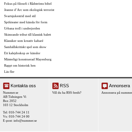
Fokus på filosofi i Rådströms bibel
Jeanne d’Arc som ekologisk terrorist
Svartsjukestrid med stil
Spökteater med känsla för form
Urbana troll i underjorden
Skimrande tribut till klassisk balett
Klassiker som kreativ kabaré
Samhällskritiskt spel som show
Ett kalejdoskop av känslor
Mästerligt konstruerad Mayenburg
Rappt om historisk hen
Läs fler
Kontakta oss
RSS
Annonsera
Nummer.se
Vill du ha RSS feeds?
Annonsera på nummer
AB Tidningen Vi
Box 2052
103 12 Stockholm
Tel: 010-744 24 11
Vx: 010-744 24 00
E-post:
info@nummer.se