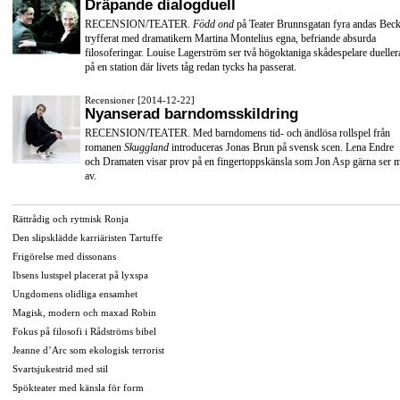
Dräpande dialogduell
RECENSION/TEATER.
Född ond
på Teater Brunnsgatan fyra andas Beck
tryfferat med dramatikern Martina Montelius egna, befriande absurda
filosoferingar. Louise Lagerström ser två högoktaniga skådespelare dueller
på en station där livets tåg redan tycks ha passerat.
Recensioner [2014-12-22]
Nyanserad barndomsskildring
RECENSION/TEATER. Med barndomens tid- och ändlösa rollspel från
romanen
Skuggland
introduceras Jonas Brun på svensk scen. Lena Endre
och Dramaten visar prov på en fingertoppskänsla som Jon Asp gärna ser 
av.
Rättrådig och rytmisk Ronja
Den slipsklädde karriäristen Tartuffe
Frigörelse med dissonans
Ibsens lustspel placerat på lyxspa
Ungdomens olidliga ensamhet
Magisk, modern och maxad Robin
Fokus på filosofi i Rådströms bibel
Jeanne d’Arc som ekologisk terrorist
Svartsjukestrid med stil
Spökteater med känsla för form