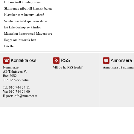
Urbana troll i underjorden
Skimrande tribut till klassisk balett
Klassiker som kreativ kabaré
Samhällskritiskt spel som show
Ett kalejdoskop av känslor
Mästerligt konstruerad Mayenburg
Rappt om historisk hen
Läs fler
Kontakta oss
RSS
Annonsera
Nummer.se
Vill du ha RSS feeds?
Annonsera på nummer
AB Tidningen Vi
Box 2052
103 12 Stockholm
Tel: 010-744 24 11
Vx: 010-744 24 00
E-post:
info@nummer.se