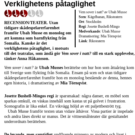
Verklighetens påtaglighet
Vem sover i natt? av Ubah Musse
Scen
: Kägelbanan, Riksteatern
Ort
: Stockholm
RECENSION/TEATER
. Utan
Regi
: Josette Bushell-Mingo
tidigare skådespelarerfarenhet
Medverkande
: Ubah Musse
framför
Ubah Musse
en monolog om
Dramatisering: Mia Törnqvist
att komma som barnflykting från
Länk
:
Riksteatern
Somalia. Kanske är det
verklighetens påtaglighet, i motsats
till det teatralas, som ändå gör
Vem sover i natt?
till en stark upplevelse,
tänker
Anna Håkansson
.
Vem sover i natt?
är
Ubah Musses
berättelse om hur hon som åttaåring kom
till Sverige som flykting från Somalia. Ensam på scen och utan tidigare
skådespelarerfarenhet framför hon en monolog bestående av denna, hennes
egen historia, i dramatisering av
Mia Törnqvist
.
Josette Bushell-Mingos regi
är sparsmakad: några danser, en möbel som
sparkas omkull, en väskas innehåll som kastas ut på golvet i frustration.
Scenografin är lika enkel. En vikvägg höljd av ett paljettbestrött tyg.
Ubah Musse framför texten utan vidare åthävor. Vissa partier är inspelade
och andra läses direkt ur manus. Det är vittnesmålsteater där gestaltandet
underordnats berättelsen.
De levande, men samtidigt
undflyende minnena av modern och livet i