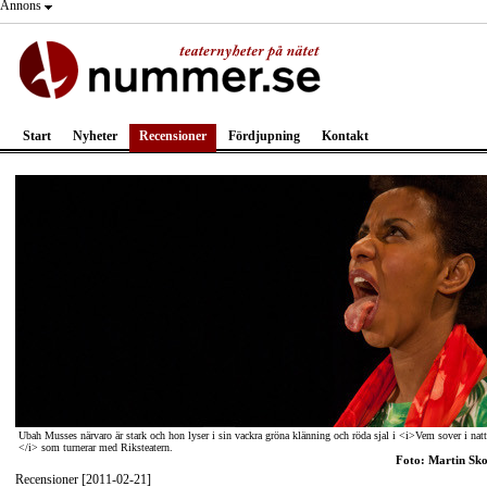
Annons
Start
Nyheter
Recensioner
Fördjupning
Kontakt
Ubah Musses närvaro är stark och hon lyser i sin vackra gröna klänning och röda sjal i <i>Vem sover i natt
</i> som turnerar med Riksteatern.
Foto: Martin Sk
Recensioner [2011-02-21]