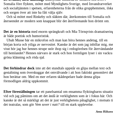
Somalia före flykten, mötet med Myndighets-Sverige, med Invandrarverket
och socialtjänsten i spetsen, erfarenheterna från de olika grupphemmen, ilsk
och sorgen över att inte ha fått välja själv.
Och så mötet med Rinkeby och släkten där, återkomsten till Somalia och
återseendet av modern som knappast blir det återförenande hon drömt om.
Det är en historia
med enorm sprängkraft och Mia Törnqvists dramatiserin
är både poetisk och humoristisk.
Ubah Musse bär en mikrofon och man kan höra hennes andetag, till en
början korta och ytliga av nervositet. Kanske är det som jag inbillar mig, m
visst hör jag hur hennes strupe snör ihop sig i redogörelsen för återvändande
till hemlandet? Hennes närvaro är stark och hon formligen lyser i sin vackra
gröna klänning och röda sjal.
Det förhindrar dock
inte att det stundtals uppstår en glipa mellan text och
gestaltning som överskuggar det omvälvande i att hon faktiskt genomlevt de
hon berättar om. Med en mer erfaren skådespelare hade denna glipa
förmodligen aldrig uppkommit.
Efter föreställningen
tar ett panelsamtal om ensamma flyktingbarns situati
vid och jag påminns om att det ändå är verkligheten som är i fokus här. Och
kanske är det så märkligt att det är just verklighetens påtaglighet, i motsats ti
det teatralas, som gör
Vem sover i natt?
till en stark upplevelse.
Anna Håkans