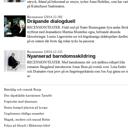
uttryck, ibland på bekostnad av storyn, tycker Anna Hedelius, som har vari
på Kulturhuset Stadsteatern.
Recensioner [2014-12-30]
Dräpande dialogduell
RECENSION/TEATER.
Född ond
på Teater Brunnsgatan fyra andas Beck
tryfferat med dramatikern Martina Montelius egna, befriande absurda
filosoferingar. Louise Lagerström ser två högoktaniga skådespelare dueller
på en station där livets tåg redan tycks ha passerat.
Recensioner [2014-12-22]
Nyanserad barndomsskildring
RECENSION/TEATER. Med barndomens tid- och ändlösa rollspel från
romanen
Skuggland
introduceras Jonas Brun på svensk scen. Lena Endre
och Dramaten visar prov på en fingertoppskänsla som Jon Asp gärna ser 
av.
Rättrådig och rytmisk Ronja
Den slipsklädde karriäristen Tartuffe
Frigörelse med dissonans
Ibsens lustspel placerat på lyxspa
Ungdomens olidliga ensamhet
Magisk, modern och maxad Robin
Fokus på filosofi i Rådströms bibel