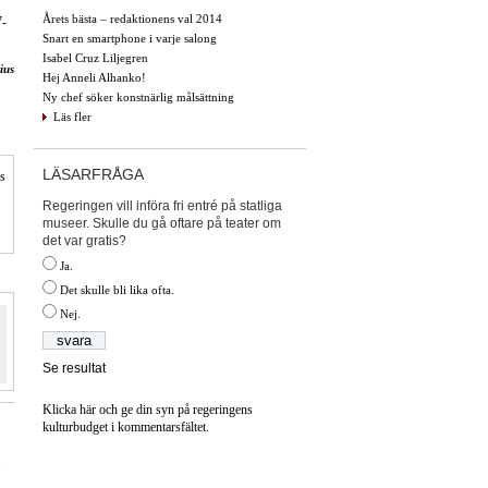
Årets bästa – redaktionens val 2014
7-
Snart en smartphone i varje salong
Isabel Cruz Liljegren
ius
Hej Anneli Alhanko!
Ny chef söker konstnärlig målsättning
Läs fler
LÄSARFRÅGA
is
Regeringen vill införa fri entré på statliga
museer. Skulle du gå oftare på teater om
det var gratis?
Ja.
Det skulle bli lika ofta.
Nej.
Se resultat
Klicka här och ge din syn på regeringens
kulturbudget i kommentarsfältet.