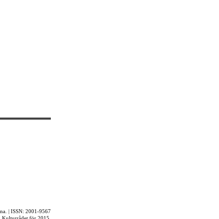
rna. | ISSN: 2001-9567
ån Kulturrådet för 2015.