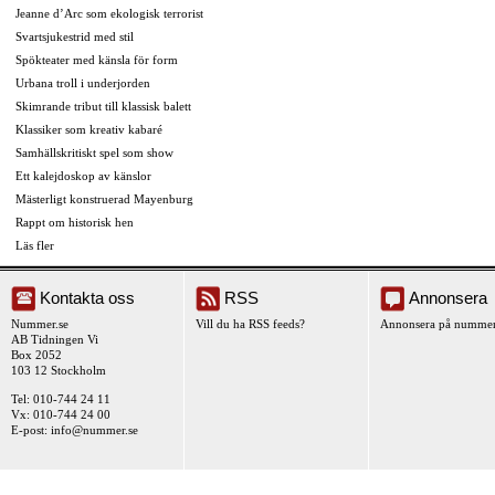
Jeanne d’Arc som ekologisk terrorist
Svartsjukestrid med stil
Spökteater med känsla för form
Urbana troll i underjorden
Skimrande tribut till klassisk balett
Klassiker som kreativ kabaré
Samhällskritiskt spel som show
Ett kalejdoskop av känslor
Mästerligt konstruerad Mayenburg
Rappt om historisk hen
Läs fler
Kontakta oss
RSS
Annonsera
Nummer.se
Vill du ha RSS feeds?
Annonsera på nummer
AB Tidningen Vi
Box 2052
103 12 Stockholm
Tel: 010-744 24 11
Vx: 010-744 24 00
E-post:
info@nummer.se