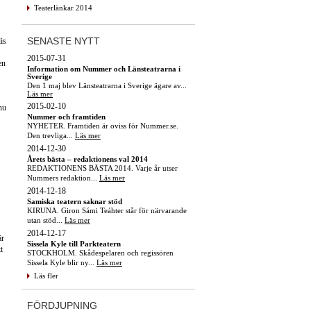
Teaterlänkar 2014
SENASTE NYTT
is
2015-07-31
en
Information om Nummer och Länsteatrarna i
Sverige
Den 1 maj blev Länsteatrarna i Sverige ägare av...
Läs mer
2015-02-10
nu
Nummer och framtiden
NYHETER. Framtiden är oviss för Nummer.se.
Den trevliga...
Läs mer
2014-12-30
Årets bästa – redaktionens val 2014
REDAKTIONENS BÄSTA 2014. Varje år utser
Nummers redaktion...
Läs mer
2014-12-18
Samiska teatern saknar stöd
KIRUNA. Giron Sámi Teáhter står för närvarande
utan stöd...
Läs mer
2014-12-17
är
Sissela Kyle till Parkteatern
t
STOCKHOLM. Skådespelaren och regissören
Sissela Kyle blir ny...
Läs mer
Läs fler
FÖRDJUPNING