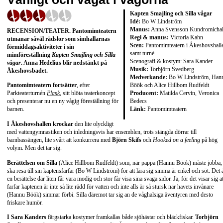
Kapten Smajling och Silla vågar
Idé:
Bo W Lindström
Manus:
Anna Svensson Kundromichal
RECENSION/TEATER. Pantomimteatern
Regi & manus:
Victoria Kahn
utmanar såväl rädslor som simhallarnas
Scen:
Pantomimteatern i Åkeshovshall
förmiddagsaktiviteter i sin
samt turné
mimföreställning
Kapten Smajling och Silla
Scenografi & kostym: Sara Kander
vågar
. Anna Hedelius blir nedstänkt på
Musik:
Torbjörn Svedberg
Åkeshovsbadet.
Medverkande:
Bo W Lindström, Han
Böök och Alice Hillbom Rudfeldt
Pantomimteatern fortsätter
, efter
Producent:
Matilda Cervin, Veronica
Parkteaterturnén
Plask
, sitt blöta teaterkoncept
Bedecs
och presenterar nu en ny vågig föreställning för
Länk:
Pantomimteatern
barnen.
I Åkeshovshallen krockar
den lite olyckligt
med vattengymnastiken och inledningsvis har ensemblen, trots stängda dörrar till
barnbassängen, lite svårt att konkurrera med
Björn Skifs
och
Hooked on a feeling
på hög
volym. Men det tar sig.
Berättelsen om Silla
(Alice Hillbom Rudfeldt) som, när pappa (Hannu Böök) måste jobba,
ska resa till sin kaptensfarfar (Bo W Lindström) för att lära sig simma är enkel och söt. Det 
en berättelse där liten får vara modig och stor får visa sina svaga sidor. Ja, för det visar sig at
farfar kaptenen är inte så lite rädd för vatten och inte alls är så stursk när havets invånare
(Hannu Böök) simmar förbi. Silla däremot tar sig an de våghalsiga äventyren med desto
friskare humör.
I Sara Kanders
färgstarka kostymer framkallas både sjöhästar och bläckfiskar.
Torbjörn