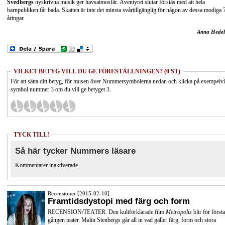
Svedbergs
nyskrivna musik ger havsatmosfär. Äventyret slutar förstås med att hela
barnpubliken får bada. Skatten är inte det minsta svårtillgänglig för någon av dessa modiga 
åringar.
Anna Hedel
VILKET BETYG VILL DU GE FÖRESTÄLLNINGEN? (0 ST)
För att sätta ditt betyg, för musen över Nummersymbolerna nedan och klicka på exempelv
symbol nummer 3 om du vill ge betyget 3.
TYCK TILL!
Så här tycker Nummers läsare
Kommentarer inaktiverade.
Recensioner [2015-02-10]
Framtidsdystopi med färg och form
RECENSION/TEATER. Den kultförklarade film
Metropolis
blir för första
gången teater. Malin Stenbergs går all in vad gäller färg, form och stora