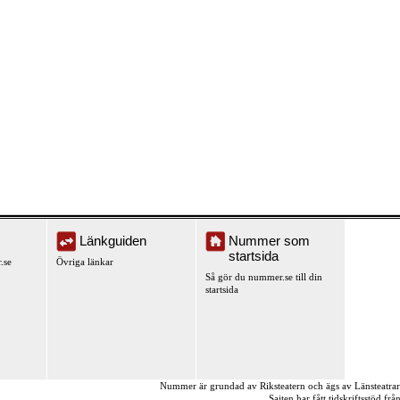
Länkguiden
Nummer som
startsida
.se
Övriga länkar
Så gör du nummer.se till din
startsida
Nummer är grundad av Riksteatern och ägs av Länsteatra
Sajten har fått tidskriftsstöd fr