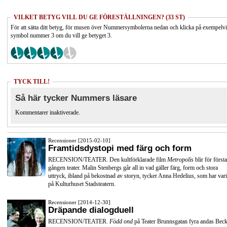
VILKET BETYG VILL DU GE FÖRESTÄLLNINGEN? (33 ST)
För att sätta ditt betyg, för musen över Nummersymbolerna nedan och klicka på exempelv
symbol nummer 3 om du vill ge betyget 3.
TYCK TILL!
Så här tycker Nummers läsare
Kommentarer inaktiverade.
Recensioner [2015-02-10]
Framtidsdystopi med färg och form
RECENSION/TEATER. Den kultförklarade film
Metropolis
blir för första
gången teater. Malin Stenbergs går all in vad gäller färg, form och stora
uttryck, ibland på bekostnad av storyn, tycker Anna Hedelius, som har vari
på Kulturhuset Stadsteatern.
Recensioner [2014-12-30]
Dräpande dialogduell
RECENSION/TEATER.
Född ond
på Teater Brunnsgatan fyra andas Beck