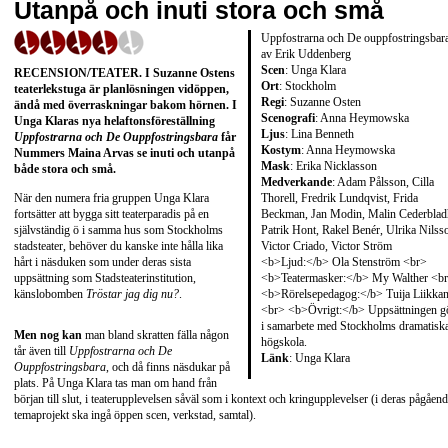
Utanpå och inuti stora och små
Uppfostrarna och De ouppfostringsbar
av Erik Uddenberg
Scen
: Unga Klara
RECENSION/TEATER
. I
Suzanne Ostens
Ort
: Stockholm
teaterlekstuga är planlösningen vidöppen,
Regi
: Suzanne Osten
ändå med överraskningar bakom hörnen. I
Scenografi
: Anna Heymowska
Unga Klaras nya helaftonsföreställning
Ljus
: Lina Benneth
Uppfostrarna och De Ouppfostringsbara
får
Kostym
: Anna Heymowska
Nummers
Maina Arvas
se inuti och utanpå
Mask
: Erika Nicklasson
både stora och små.
Medverkande
: Adam Pålsson, Cilla
Thorell, Fredrik Lundqvist, Frida
När den numera fria gruppen Unga Klara
Beckman, Jan Modin, Malin Cederblad
fortsätter att bygga sitt teaterparadis på en
Patrik Hont, Rakel Benér, Ulrika Nilss
självständig ö i samma hus som Stockholms
Victor Criado, Victor Ström
stadsteater, behöver du kanske inte hålla lika
<b>Ljud:</b> Ola Stenström <br>
hårt i näsduken som under deras sista
<b>Teatermasker:</b> My Walther <b
uppsättning som Stadsteaterinstitution,
<b>Rörelsepedagog:</b> Tuija Liikka
känslobomben
Tröstar jag dig nu?
.
<br> <b>Övrigt:</b> Uppsättningen g
i samarbete med Stockholms dramatisk
Men nog kan
man bland skratten fälla någon
högskola.
tår även till
Uppfostrarna och De
Länk
:
Unga Klara
Ouppfostringsbara
, och då finns näsdukar på
plats. På Unga Klara tas man om hand från
början till slut, i teaterupplevelsen såväl som i kontext och kringupplevelser (i deras pågåen
temaprojekt ska ingå öppen scen, verkstad, samtal).