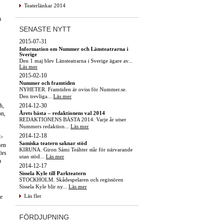
Teaterlänkar 2014
a
SENASTE NYTT
2015-07-31
Information om Nummer och Länsteatrarna i
Sverige
Den 1 maj blev Länsteatrarna i Sverige ägare av...
Läs mer
2015-02-10
Nummer och framtiden
NYHETER. Framtiden är oviss för Nummer.se.
Den trevliga...
Läs mer
2014-12-30
h,
Årets bästa – redaktionens val 2014
on,
REDAKTIONENS BÄSTA 2014. Varje år utser
Nummers redaktion...
Läs mer
2014-12-18
r>
Samiska teatern saknar stöd
nen
KIRUNA. Giron Sámi Teáhter står för närvarande
örs
utan stöd...
Läs mer
a
2014-12-17
Sissela Kyle till Parkteatern
STOCKHOLM. Skådespelaren och regissören
Sissela Kyle blir ny...
Läs mer
Läs fler
de
FÖRDJUPNING