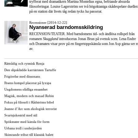
tryfferat med dramatikern Martina Montelius egna, befriande absurda
filosoferingar. Louise Lagerström ser två högoktaniga skådespelare dueller
på en station där livets tåg redan tycks ha passerat.
Recensioner [2014-12-22]
Nyanserad barndomsskildring
RECENSION/TEATER. Med barndomens tid- och ändlösa rollspel från
romanen
Skuggland
introduceras Jonas Brun på svensk scen. Lena Endre
och Dramaten visar prov på en fingertoppskänsla som Jon Asp gärna ser 
av.
Rättrådig och rytmisk Ronja
Den slipsklädde karriäristen Tartuffe
Frigörelse med dissonans
Ibsens lustspel placerat på lyxspa
Ungdomens olidliga ensamhet
Magisk, modern och maxad Robin
Fokus på filosofi i Rådströms bibel
Jeanne d’Arc som ekologisk terrorist
Svartsjukestrid med stil
Spökteater med känsla för form
Urbana troll i underjorden
Skimrande tribut till klassisk balett