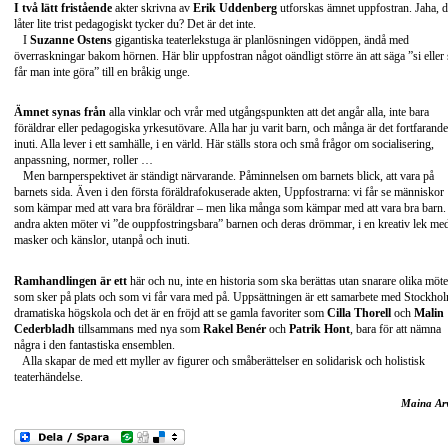
I två lätt fristående
akter skrivna av
Erik Uddenberg
utforskas ämnet uppfostran. Jaha, d
låter lite trist pedagogiskt tycker du? Det är det inte.
I
Suzanne Ostens
gigantiska teaterlekstuga är planlösningen vidöppen, ändå med
överraskningar bakom hörnen. Här blir uppfostran något oändligt större än att säga ”si eller 
får man inte göra” till en bråkig unge.
Ämnet synas från
alla vinklar och vrår med utgångspunkten att det angår alla, inte bara
föräldrar eller pedagogiska yrkesutövare. Alla har ju varit barn, och många är det fortfarande
inuti. Alla lever i ett samhälle, i en värld. Här ställs stora och små frågor om socialisering,
anpassning, normer, roller …
Men barnperspektivet är ständigt närvarande. Påminnelsen om barnets blick, att vara på
barnets sida. Även i den första föräldrafokuserade akten, Uppfostrarna: vi får se människor
som kämpar med att vara bra föräldrar – men lika många som kämpar med att vara bra barn.
andra akten möter vi ”de ouppfostringsbara” barnen och deras drömmar, i en kreativ lek me
masker och känslor, utanpå och inuti.
Ramhandlingen är ett
här och nu, inte en historia som ska berättas utan snarare olika möt
som sker på plats och som vi får vara med på. Uppsättningen är ett samarbete med Stockho
dramatiska högskola och det är en fröjd att se gamla favoriter som
Cilla Thorell
och
Malin
Cederbladh
tillsammans med nya som
Rakel Benér
och
Patrik Hont
, bara för att nämna
några i den fantastiska ensemblen.
Alla skapar de med ett myller av figurer och småberättelser en solidarisk och holistisk
teaterhändelse.
Maina Ar