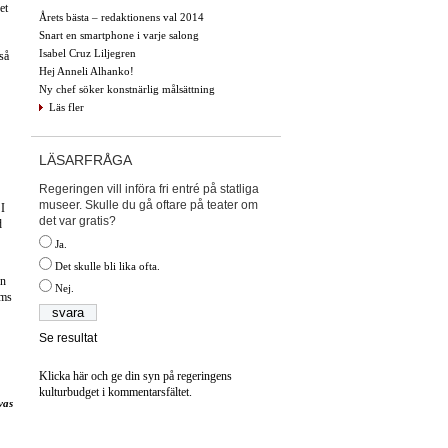
et
Årets bästa – redaktionens val 2014
Snart en smartphone i varje salong
Isabel Cruz Liljegren
så
Hej Anneli Alhanko!
Ny chef söker konstnärlig målsättning
Läs fler
LÄSARFRÅGA
Regeringen vill införa fri entré på statliga
museer. Skulle du gå oftare på teater om
 I
det var gratis?
d
Ja.
Det skulle bli lika ofta.
en
Nej.
lms
Se resultat
Klicka här och ge din syn på regeringens
kulturbudget i kommentarsfältet.
vas