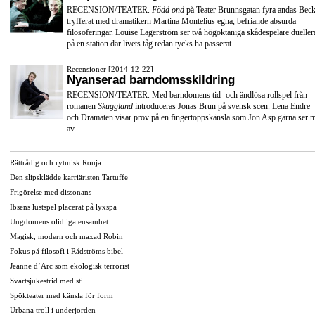
RECENSION/TEATER.
Född ond
på Teater Brunnsgatan fyra andas Beck
tryfferat med dramatikern Martina Montelius egna, befriande absurda
filosoferingar. Louise Lagerström ser två högoktaniga skådespelare dueller
på en station där livets tåg redan tycks ha passerat.
Recensioner [2014-12-22]
Nyanserad barndomsskildring
RECENSION/TEATER. Med barndomens tid- och ändlösa rollspel från
romanen
Skuggland
introduceras Jonas Brun på svensk scen. Lena Endre
och Dramaten visar prov på en fingertoppskänsla som Jon Asp gärna ser 
av.
Rättrådig och rytmisk Ronja
Den slipsklädde karriäristen Tartuffe
Frigörelse med dissonans
Ibsens lustspel placerat på lyxspa
Ungdomens olidliga ensamhet
Magisk, modern och maxad Robin
Fokus på filosofi i Rådströms bibel
Jeanne d’Arc som ekologisk terrorist
Svartsjukestrid med stil
Spökteater med känsla för form
Urbana troll i underjorden