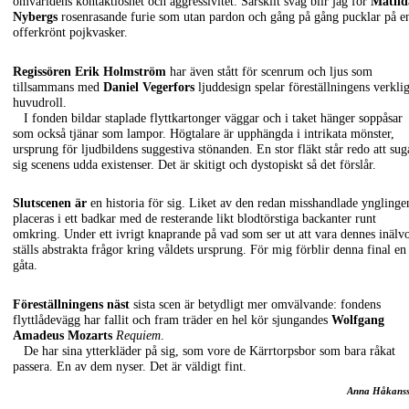
omvärldens kontaktlöshet och aggressivitet. Särskilt svag blir jag för
Matild
Nybergs
rosenrasande furie som utan pardon och gång på gång pucklar på e
offerkrönt pojkvasker.
Regissören Erik Holmström
har även stått för scenrum och ljus som
tillsammans med
Daniel Vegerfors
ljuddesign spelar föreställningens verkli
huvudroll.
I fonden bildar staplade flyttkartonger väggar och i taket hänger soppåsar
som också tjänar som lampor. Högtalare är upphängda i intrikata mönster,
ursprung för ljudbildens suggestiva stönanden. En stor fläkt står redo att sug
sig scenens udda existenser. Det är skitigt och dystopiskt så det förslår.
Slutscenen är
en historia för sig. Liket av den redan misshandlade ynglinge
placeras i ett badkar med de resterande likt blodtörstiga backanter runt
omkring. Under ett ivrigt knaprande på vad som ser ut att vara dennes inälv
ställs abstrakta frågor kring våldets ursprung. För mig förblir denna final en
gåta.
Föreställningens näst
sista scen är betydligt mer omvälvande: fondens
flyttlådevägg har fallit och fram träder en hel kör sjungandes
Wolfgang
Amadeus Mozarts
Requiem
.
De har sina ytterkläder på sig, som vore de Kärrtorpsbor som bara råkat
passera. En av dem nyser. Det är väldigt fint.
Anna Håkans