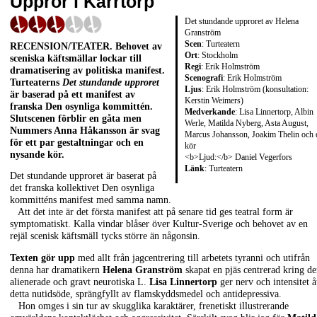
Uppror i Kärrtorp
Det stundande upproret av Helena
Granström
Scen
: Turteatern
RECENSION/TEATER
. Behovet av
Ort
: Stockholm
sceniska käftsmällar lockar till
Regi
: Erik Holmström
dramatisering av politiska manifest.
Scenografi
: Erik Holmström
Turteaterns
Det stundande upproret
Ljus
: Erik Holmström (konsultation:
är baserad på ett manifest av
Kerstin Weimers)
franska Den osynliga kommittén.
Medverkande
: Lisa Linnertorp, Albin
Slutscenen förblir en gåta men
Werle, Matilda Nyberg, Asta August,
Nummers
Anna Håkansson
är svag
Marcus Johansson, Joakim Thelin och 
för ett par gestaltningar och en
kör
nysande kör.
<b>Ljud:</b> Daniel Vegerfors
Länk
:
Turteatern
Det stundande upproret är baserat på
det franska kollektivet Den osynliga
kommitténs manifest med samma namn.
Att det inte är det första manifest att på senare tid ges teatral form är
symptomatiskt. Kalla vindar blåser över Kultur-Sverige och behovet av en
rejäl scenisk käftsmäll tycks större än någonsin.
Texten gör upp
med allt från jagcentrering till arbetets tyranni och utifrån
denna har dramatikern
Helena Granström
skapat en pjäs centrerad kring d
alienerade och gravt neurotiska L.
Lisa Linnertorp
ger nerv och intensitet å
detta nutidsöde, sprängfyllt av flamskyddsmedel och antidepressiva.
Hon omges i sin tur av skugglika karaktärer, frenetiskt illustrerande