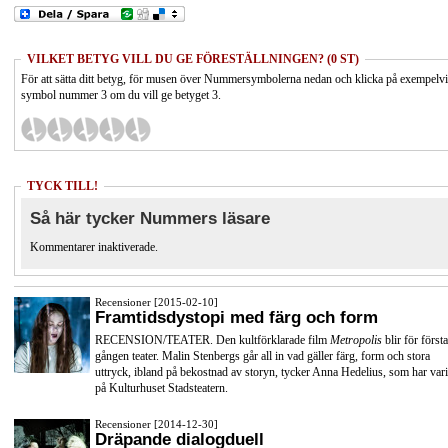
VILKET BETYG VILL DU GE FÖRESTÄLLNINGEN? (0 ST)
För att sätta ditt betyg, för musen över Nummersymbolerna nedan och klicka på exempelv
symbol nummer 3 om du vill ge betyget 3.
TYCK TILL!
Så här tycker Nummers läsare
Kommentarer inaktiverade.
Recensioner [2015-02-10]
Framtidsdystopi med färg och form
RECENSION/TEATER. Den kultförklarade film
Metropolis
blir för första
gången teater. Malin Stenbergs går all in vad gäller färg, form och stora
uttryck, ibland på bekostnad av storyn, tycker Anna Hedelius, som har vari
på Kulturhuset Stadsteatern.
Recensioner [2014-12-30]
Dräpande dialogduell