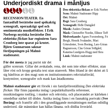
Underjordiskt drama i månljus
Den elektriska flickan
av Erik Norber
Scen:
Malmö Stadsteater Hipp
Ort:
Malmö
RECENSION/TEATER. En
Regi:
Sara Cronberg
fantasifull berättelse med spökaktig
Scenografi:
Helle Damgård
scenografi, operaaktigt spel och
Musik:
Anders Ortman
sentimentala musikeffekter. I Erik
Mask:
Christoffer Nordin, Ellinor Toff
Norbergs mytiska berättelse
Den
Medverkande:
Agnes Forstenberg, Fr
elektriska flickan
har regissören Sara
Bergh, Henrik Svalander, Mari
Cronberg inte sparat på krutet.
Götesdotter, Sven Boräng, Lars-Göran
Björn Gunnarsson saknar
Ragnarsson, Clas Göran Söllgård,
fördjupningen på Malmö
Katarina Lundgren-Hugg med flera
stadsteater.
Länk:
Malmö stadsteater
För det mesta
är jag purist när det
gäller scenrum. Gillar det avskalade, rena, det som inte söker effekter, utan
låter röst och kropp gestalta text utan utanverk. Men ibland är det skönt att l
sig hänföras av den magi som en institutionsteaters rekvisitaförråd,
kostymörer, scenografer och mask kan åstadkomma.
Malmö stadsteater gör
ett försök i sin familjeföreställning
Den elektriska
flickan
. Här finns japanska inslag i populärkulturella referenser,
musikinslagens tonfärg, i masker och rekvisita, och placerandet av kärleken 
omedelbar närhet till döden. Antika inslag finns i en faunaktig portvakt (
Sve
Boräng
) och framför allt i den grundläggande motsättningen mellan odödlig
underjord, där människor kan hållas fångna, och dödlig livsvärld.