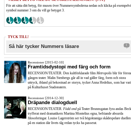
För att sätta ditt betyg, för musen över Nummersymbolerna nedan och klicka på exempelv
symbol nummer 3 om du vill ge betyget 3.
TYCK TILL!
Så här tycker Nummers läsare
1
Recensioner [2015-02-10]
Framtidsdystopi med färg och form
RECENSION/TEATER. Den kultförklarade film
Metropolis
blir för första
gången teater. Malin Stenbergs går all in vad gäller färg, form och stora
uttryck, ibland på bekostnad av storyn, tycker Anna Hedelius, som har vari
på Kulturhuset Stadsteatern.
Recensioner [2014-12-30]
Dräpande dialogduell
RECENSION/TEATER.
Född ond
på Teater Brunnsgatan fyra andas Beck
tryfferat med dramatikern Martina Montelius egna, befriande absurda
filosoferingar. Louise Lagerström ser två högoktaniga skådespelare dueller
på en station där livets tåg redan tycks ha passerat.