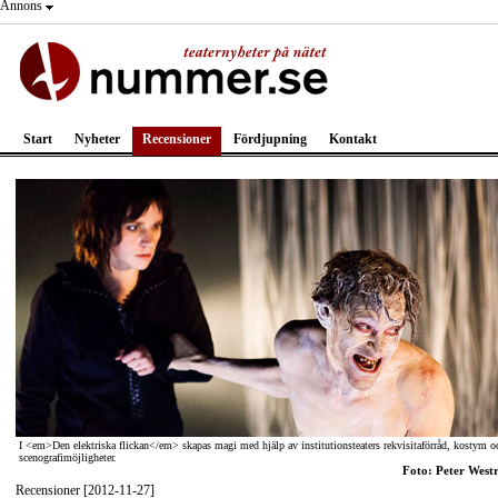
Annons
Start
Nyheter
Recensioner
Fördjupning
Kontakt
I <em>Den elektriska flickan</em> skapas magi med hjälp av institutionsteaters rekvisitaförråd, kostym o
scenografimöjligheter.
Foto: Peter West
Recensioner [2012-11-27]