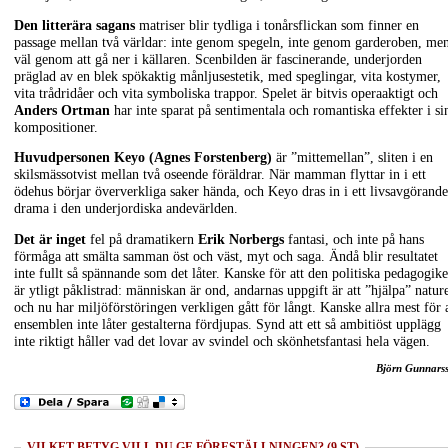
Den litterära sagans
matriser blir tydliga i tonårsflickan som finner en
passage mellan två världar: inte genom spegeln, inte genom garderoben, me
väl genom att gå ner i källaren. Scenbilden är fascinerande, underjorden
präglad av en blek spökaktig månljusestetik, med speglingar, vita kostymer,
vita trådridåer och vita symboliska trappor. Spelet är bitvis operaaktigt och
Anders Ortman
har inte sparat på sentimentala och romantiska effekter i si
kompositioner.
Huvudpersonen Keyo (Agnes Forstenberg)
är ”mittemellan”, sliten i en
skilsmässotvist mellan två oseende föräldrar. När mamman flyttar in i ett
ödehus börjar öververkliga saker hända, och Keyo dras in i ett livsavgörande
drama i den underjordiska andevärlden.
Det är inget
fel på dramatikern
Erik Norbergs
fantasi, och inte på hans
förmåga att smälta samman öst och väst, myt och saga. Ändå blir resultatet
inte fullt så spännande som det låter. Kanske för att den politiska pedagogik
är ytligt påklistrad: människan är ond, andarnas uppgift är att ”hjälpa” natur
och nu har miljöförstöringen verkligen gått för långt. Kanske allra mest för a
ensemblen inte låter gestalterna fördjupas. Synd att ett så ambitiöst upplägg
inte riktigt håller vad det lovar av svindel och skönhetsfantasi hela vägen.
Björn Gunnars
VILKET BETYG VILL DU GE FÖRESTÄLLNINGEN? (9 ST)