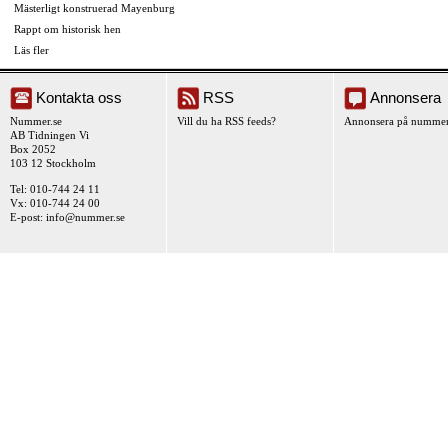
Mästerligt konstruerad Mayenburg
Rappt om historisk hen
Läs fler
Kontakta oss
RSS
Annonsera
Nummer.se
Vill du ha RSS feeds?
Annonsera på nummer
AB Tidningen Vi
Box 2052
103 12 Stockholm
Tel: 010-744 24 11
Vx: 010-744 24 00
E-post:
info@nummer.se