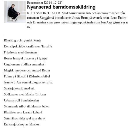
Recensioner [2014-12-22]
Nyanserad barndomsskildring
RECENSION/TEATER. Med barndomens tid- och ändlösa rollspel från
romanen
Skuggland
introduceras Jonas Brun på svensk scen. Lena Endre
och Dramaten visar prov på en fingertoppskänsla som Jon Asp gärna ser 
av.
Rättrådig och rytmisk Ronja
Den slipsklädde karriäristen Tartuffe
Frigörelse med dissonans
Ibsens lustspel placerat på lyxspa
Ungdomens olidliga ensamhet
Magisk, modern och maxad Robin
Fokus på filosofi i Rådströms bibel
Jeanne d’Arc som ekologisk terrorist
Svartsjukestrid med stil
Spökteater med känsla för form
Urbana troll i underjorden
Skimrande tribut till klassisk balett
Klassiker som kreativ kabaré
Samhällskritiskt spel som show
Ett kalejdoskop av känslor