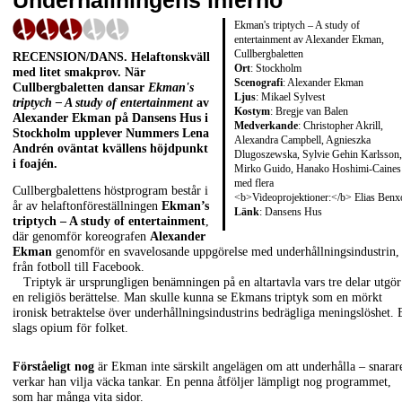
Underhållningens inferno
Ekman's triptych – A study of
entertainment av Alexander Ekman,
Cullbergbaletten
RECENSION/DANS
. Helaftonskväll
Ort
: Stockholm
med litet smakprov. När
Scenografi
: Alexander Ekman
Cullbergbaletten dansar
Ekman's
Ljus
: Mikael Sylvest
triptych – A study of entertainment
av
Kostym
: Bregje van Balen
Alexander Ekman
på Dansens Hus i
Medverkande
: Christopher Akrill,
Stockholm upplever Nummers
Lena
Alexandra Campbell, Agnieszka
Andrén
oväntat kvällens höjdpunkt
Dlugoszewska, Sylvie Gehin Karlsson,
i foajén.
Mirko Guido, Hanako Hoshimi-Caines
med flera
Cullbergbalettens höstprogram består i
<b>Videoprojektioner:</b> Elias Benx
år av helaftonföreställningen
Ekman’s
Länk
:
Dansens Hus
triptych – A study of entertainment
,
där genomför koreografen
Alexander
Ekman
genomför en svavelosande uppgörelse med underhållningsindustrin,
från fotboll till Facebook.
Triptyk är ursprungligen benämningen på en altartavla vars tre delar utgör
en religiös berättelse. Man skulle kunna se Ekmans triptyk som en mörkt
ironisk betraktelse över underhållningsindustrins bedrägliga meningslöshet. 
slags opium för folket.
Förståeligt nog
är Ekman inte särskilt angelägen om att underhålla – snarar
verkar han vilja väcka tankar. En penna åtföljer lämpligt nog programmet,
som har många vita sidor.