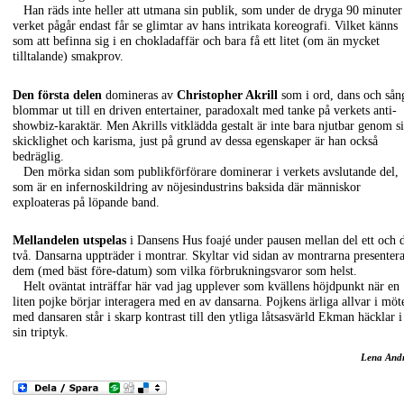
Han räds inte heller att utmana sin publik, som under de dryga 90 minuter
verket pågår endast får se glimtar av hans intrikata koreografi. Vilket känns
som att befinna sig i en chokladaffär och bara få ett litet (om än mycket
tilltalande) smakprov.
Den första delen
domineras av
Christopher Akrill
som i ord, dans och sån
blommar ut till en driven entertainer, paradoxalt med tanke på verkets anti-
showbiz-karaktär. Men Akrills vitklädda gestalt är inte bara njutbar genom s
skicklighet och karisma, just på grund av dessa egenskaper är han också
bedräglig.
Den mörka sidan som publikförförare dominerar i verkets avslutande del,
som är en infernoskildring av nöjesindustrins baksida där människor
exploateras på löpande band.
Mellandelen utspelas
i Dansens Hus foajé under pausen mellan del ett och 
två. Dansarna uppträder i montrar. Skyltar vid sidan av montrarna presenter
dem (med bäst före-datum) som vilka förbrukningsvaror som helst.
Helt oväntat inträffar här vad jag upplever som kvällens höjdpunkt när en
liten pojke börjar interagera med en av dansarna. Pojkens ärliga allvar i möt
med dansaren står i skarp kontrast till den ytliga låtsasvärld Ekman häcklar i
sin triptyk.
Lena And