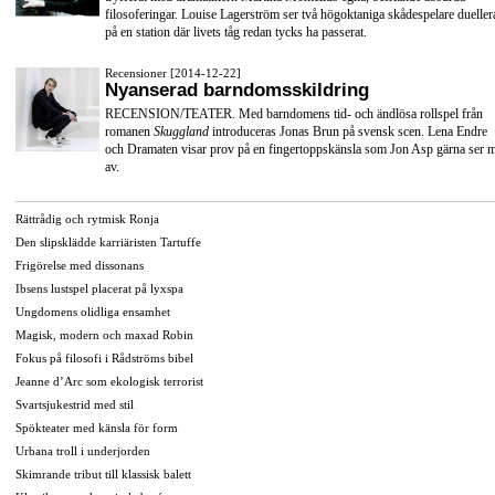
filosoferingar. Louise Lagerström ser två högoktaniga skådespelare dueller
på en station där livets tåg redan tycks ha passerat.
Recensioner [2014-12-22]
Nyanserad barndomsskildring
RECENSION/TEATER. Med barndomens tid- och ändlösa rollspel från
romanen
Skuggland
introduceras Jonas Brun på svensk scen. Lena Endre
och Dramaten visar prov på en fingertoppskänsla som Jon Asp gärna ser 
av.
Rättrådig och rytmisk Ronja
Den slipsklädde karriäristen Tartuffe
Frigörelse med dissonans
Ibsens lustspel placerat på lyxspa
Ungdomens olidliga ensamhet
Magisk, modern och maxad Robin
Fokus på filosofi i Rådströms bibel
Jeanne d’Arc som ekologisk terrorist
Svartsjukestrid med stil
Spökteater med känsla för form
Urbana troll i underjorden
Skimrande tribut till klassisk balett