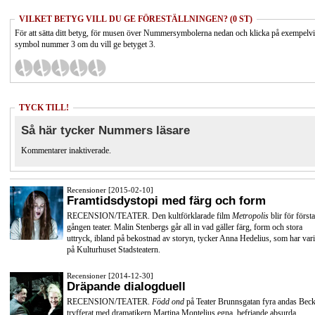
VILKET BETYG VILL DU GE FÖRESTÄLLNINGEN? (0 ST)
För att sätta ditt betyg, för musen över Nummersymbolerna nedan och klicka på exempelv
symbol nummer 3 om du vill ge betyget 3.
TYCK TILL!
Så här tycker Nummers läsare
Kommentarer inaktiverade.
Recensioner [2015-02-10]
Framtidsdystopi med färg och form
RECENSION/TEATER. Den kultförklarade film
Metropolis
blir för första
gången teater. Malin Stenbergs går all in vad gäller färg, form och stora
uttryck, ibland på bekostnad av storyn, tycker Anna Hedelius, som har vari
på Kulturhuset Stadsteatern.
Recensioner [2014-12-30]
Dräpande dialogduell
RECENSION/TEATER.
Född ond
på Teater Brunnsgatan fyra andas Beck
tryfferat med dramatikern Martina Montelius egna, befriande absurda