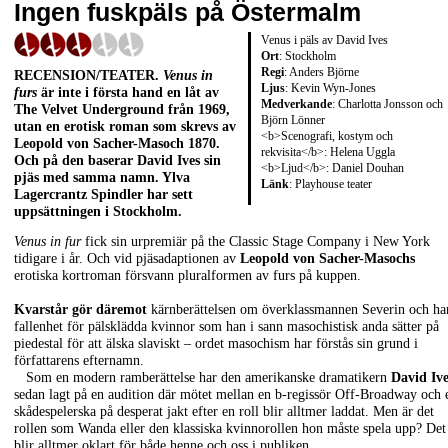
Ingen fuskpäls på Östermalm
Venus i päls av David Ives
Ort
: Stockholm
Regi
: Anders Björne
RECENSION/TEATER
.
Venus in
Ljus
: Kevin Wyn-Jones
furs
är inte i första hand en låt av
Medverkande
: Charlotta Jonsson och
The Velvet Underground från 1969,
Björn Lönner
utan en erotisk roman som skrevs av
<b>Scenografi, kostym och
Leopold von Sacher-Masoch
1870.
rekvisita</b>: Helena Uggla
Och på den baserar
David
Ives
sin
<b>Ljud</b>: Daniel Douhan
pjäs med samma namn.
Ylva
Länk
:
Playhouse teater
Lagercrantz Spindler
har sett
uppsättningen i Stockholm.
Venus in fur
fick sin urpremiär på the Classic Stage Company i New York
tidigare i år. Och vid pjäsadaptionen av
Leopold von Sacher-Masochs
erotiska kortroman försvann pluralformen av furs på kuppen.
Kvarstår gör däremot
kärnberättelsen om överklassmannen Severin och ha
fallenhet för pälsklädda kvinnor som han i sann masochistisk anda sätter på
piedestal för att älska slaviskt – ordet masochism har förstås sin grund i
författarens efternamn.
Som en modern ramberättelse har den amerikanske dramatikern
David Ive
sedan lagt på en audition där mötet mellan en b-regissör Off-Broadway och 
skådespelerska på desperat jakt efter en roll blir alltmer laddat. Men är det
rollen som Wanda eller den klassiska kvinnorollen hon måste spela upp? Det
blir alltmer oklart för både henne och oss i publiken.