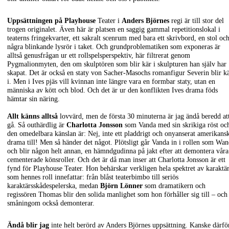
Uppsättningen på Playhouse
Teater i
Anders Björnes
regi är till stor del
trogen originalet. Även här är platsen en saggig gammal repetitionslokal i
teaterns fringekvarter, ett sakralt scenrum med bara ett skrivbord, en stol oc
några blinkande lysrör i taket. Och grundproblematiken som exponeras är
alltså genusfrågan ur ett rollspelsperspektiv, här filtrerat genom
Pygmalionmyten, den om skulptören som blir kär i skulpturen han själv har
skapat. Det är också en staty von Sacher-Masochs romanfigur Severin blir k
i. Men i Ives pjäs vill kvinnan inte längre vara en formbar staty, utan en
människa av kött och blod. Och det är ur den konflikten Ives drama föds
hämtar sin näring.
Allt känns alltså
lovvärd, men de första 30 minuterna är jag ändå beredd at
gå. Så outhärdlig är
Charlotta Jonsson
som Vanda med sin skrikiga röst oc
den omedelbara känslan är: Nej, inte ett pladdrigt och onyanserat amerikans
drama till! Men så händer det något. Plötsligt går Vanda in i rollen som Wa
och blir någon helt annan, en hämndgudinna på jakt efter att demontera våra
cementerade könsroller. Och det är då man inser att Charlotta Jonsson är ett
fynd för Playhouse Teater. Hon behärskar verkligen hela spektret av karaktä
som hennes roll innefattar: från blåst teaterbimbo till seriös
karaktärsskådespelerska, medan
Björn
Lönner
som dramatikern och
regissören Thomas blir den solida manlighet som hon förhåller sig till – och
småningom också demonterar.
Ändå blir jag
inte helt berörd av Anders Björnes uppsättning. Kanske därfö