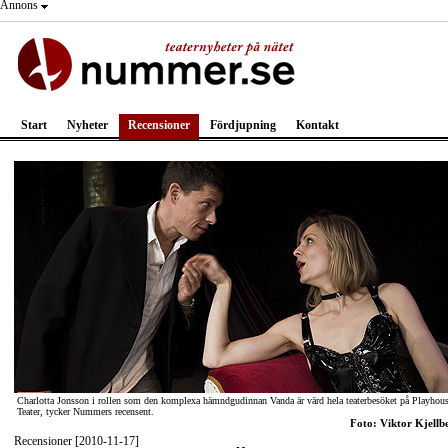
Annons
Start
Nyheter
Recensioner
Fördjupning
Kontakt
Charlotta Jonsson i rollen som den komplexa hämndgudinnan Vanda är värd hela teaterbesöket på Playhou
Teater, tycker Nummers recensent.
Foto: Viktor Kjellb
Recensioner [2010-11-17]