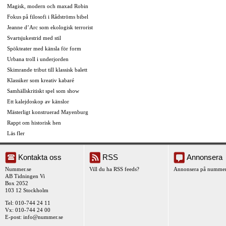
Magisk, modern och maxad Robin
Fokus på filosofi i Rådströms bibel
Jeanne d’Arc som ekologisk terrorist
Svartsjukestrid med stil
Spökteater med känsla för form
Urbana troll i underjorden
Skimrande tribut till klassisk balett
Klassiker som kreativ kabaré
Samhällskritiskt spel som show
Ett kalejdoskop av känslor
Mästerligt konstruerad Mayenburg
Rappt om historisk hen
Läs fler
Kontakta oss
RSS
Annonsera
Nummer.se
Vill du ha RSS feeds?
Annonsera på nummer
AB Tidningen Vi
Box 2052
103 12 Stockholm
Tel: 010-744 24 11
Vx: 010-744 24 00
E-post:
info@nummer.se