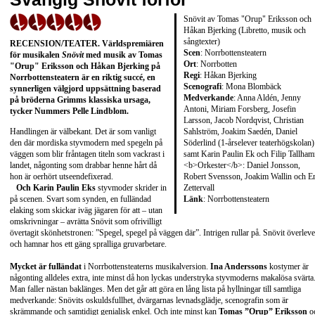
Snövit av Tomas "Orup" Eriksson och
Håkan Bjerking (Libretto, musik och
sångtexter)
RECENSION/TEATER
. Världspremiären
Scen
: Norrbottensteatern
för musikalen
Snövit
med musik av
Tomas
Ort
: Norrbotten
"Orup" Eriksson
och
Håkan Bjerking
på
Regi
: Håkan Bjerking
Norrbottensteatern är en riktig succé, en
Scenografi
: Mona Blombäck
synnerligen välgjord uppsättning baserad
Medverkande
: Anna Aldén, Jenny
på bröderna Grimms klassiska ursaga,
Antoni, Miriam Forsberg, Josefin
tycker Nummers
Pelle Lindblom
.
Larsson, Jacob Nordqvist, Christian
Sahlström, Joakim Saedén, Daniel
Handlingen är välbekant. Det är som vanligt
Söderlind (1-årselever teaterhögskolan)
den där mordiska styvmodern med spegeln på
samt Karin Paulin Ek och Filip Tallha
väggen som blir fråntagen titeln som vackrast i
<b>Orkester</b>: Daniel Jonsson,
landet, någonting som drabbar henne hårt då
Robert Svensson, Joakim Wallin och Er
hon är oerhört utseendefixerad.
Zettervall
Och
Karin Paulin Eks
styvmoder skrider in
Länk
:
Norrbottensteatern
på scenen. Svart som synden, en fulländad
elaking som skickar iväg jägaren för att – utan
omskrivningar – avrätta Snövit som ofrivilligt
övertagit skönhetstronen: ”Spegel, spegel på väggen där”. Intrigen rullar på. Snövit överleve
och hamnar hos ett gäng spralliga gruvarbetare.
Mycket är fulländat
i Norrbottensteaterns musikalversion.
Ina Anderssons
kostymer är
någonting alldeles extra, inte minst då hon lyckas understryka styvmoderns makalösa svärta
Man faller nästan baklänges. Men det går att göra en lång lista på hyllningar till samtliga
medverkande: Snövits oskuldsfullhet, dvärgarnas levnadsglädje, scenografin som är
skrämmande och samtidigt genialisk enkel. Och inte minst kan
Tomas ”Orup” Eriksson
o