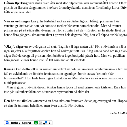
Håkan Bjerking
vara stolta över låtar med stor hitpotential och sammanhållet libretto.Ett ex
plus är att flertalet sångnummer inte bara är medryckande, utan även föredömligt korta. Driv
hålls uppe hela tiden.
Vän av ordningen
kan ju ha förbehåll mot en så otidsenlig och blåögd prinsessa. För
vansinnigt lättlurad är hon, vit som snö med ett hår svart som ebenholts. Men så tröttnar
prinsessan på att städa efter dvärgarna. Hon struntar i att de – förutom att ha räddat livet på
henne flera gånger – dessutom sliter i gruvan hela dagarna. Nej, hon vill slippa hushållsgöra
”
Okej”, säger en
av dvärgarna till slut: ”Jag får väl laga maten då.” För Snövit måste väl ta
igen sig efter alla förgiftade äpplen hon så godtroget satt i sig. ”Jag kan ta hand om mig själv
säger Snövit kaxigt till prinsen. Hon behöver inget beskydd, påstår hon. Men vi i publiken
bara garvar. Vi tror henne inte, så lätt som hon är att vilseleda.
Kanske kan detta
tolkas in som en undertext av politiskt inkorrekt antifeminism – eller i va
fall ett avklädande av förtäckt feminism som egentligen borde stavas ”ren och skär
bortskämdhet”. Hon hade bara ingen lust att diska. Mer rebellisk än så är inte den snövita
nutidsprinsessan.
Men vi gillar Snövit ändå och önskar henne lycka till med prinsen och kärleken. Bara hon
inte går i skönhetsfällan och slutar som styvmodern på äldre dar.
Den här musikalen
kommer vi att höra talas om framöver, det är jag övertygad om. Hoppa
att den får turnera i hela länet, men även utanför Norrbotten.
Pelle Lindb