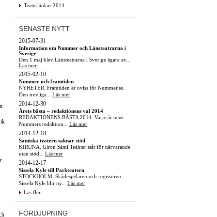
Teaterlänkar 2014
SENASTE NYTT
2015-07-31
Information om Nummer och Länsteatrarna i
Sverige
Den 1 maj blev Länsteatrarna i Sverige ägare av...
Läs mer
2015-02-10
Nummer och framtiden
NYHETER. Framtiden är oviss för Nummer.se.
Den trevliga...
Läs mer
2014-12-30
mn
Årets bästa – redaktionens val 2014
REDAKTIONENS BÄSTA 2014. Varje år utser
ik
Nummers redaktion...
Läs mer
2014-12-18
Samiska teatern saknar stöd
KIRUNA. Giron Sámi Teáhter står för närvarande
utan stöd...
Läs mer
r
2014-12-17
Sissela Kyle till Parkteatern
STOCKHOLM. Skådespelaren och regissören
Sissela Kyle blir ny...
Läs mer
.
Läs fler
FÖRDJUPNING
ch