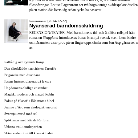
filosoferingar. Louise Lagerström ser två högoktaniga skådespelare dueller
på en station där livets tåg redan tycks ha passerat.
Recensioner [2014-12-22]
Nyanserad barndomsskildring
RECENSION/TEATER. Med barndomens tid- och ändlösa rollspel från
romanen
Skuggland
introduceras Jonas Brun på svensk scen. Lena Endre
och Dramaten visar prov på en fingertoppskänsla som Jon Asp gärna ser 
av.
Rättrådig och rytmisk Ronja
Den slipsklädde karriäristen Tartuffe
Frigörelse med dissonans
Ibsens lustspel placerat på lyxspa
Ungdomens olidliga ensamhet
Magisk, modern och maxad Robin
Fokus på filosofi i Rådströms bibel
Jeanne d’Arc som ekologisk terrorist
Svartsjukestrid med stil
Spökteater med känsla för form
Urbana troll i underjorden
Skimrande tribut till klassisk balett