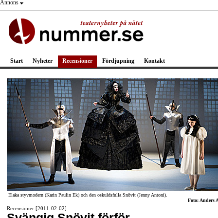
Annons
Start
Nyheter
Recensioner
Fördjupning
Kontakt
Elaka styvmodern (Karin Paulin Ek) och den oskuldsfulla Snövit (Jenny Antoni).
Foto: Anders 
Recensioner [2011-02-02]
Svängig Snövit förför