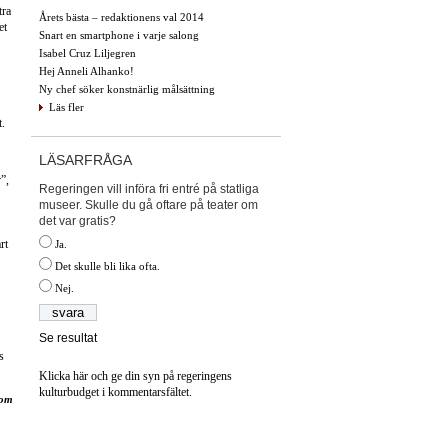
tra
Årets bästa – redaktionens val 2014
et
Snart en smartphone i varje salong
Isabel Cruz Liljegren
Hej Anneli Alhanko!
Ny chef söker konstnärlig målsättning
Läs fler
t.
LÄSARFRÅGA
”,
Regeringen vill införa fri entré på statliga
museer. Skulle du gå oftare på teater om
det var gratis?
rt
Ja.
Det skulle bli lika ofta.
Nej.
Se resultat
s
Klicka här och ge din syn på regeringens
kulturbudget i kommentarsfältet.
lom