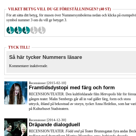
VILKET BETYG VILL DU GE FÖRESTÄLLNINGEN? (40 ST)
För att sätta ditt betyg, för musen över Nummersymbolerna nedan och klicka på exempelv
symbol nummer 3 om du vill ge betyget 3.
TYCK TILL!
Så här tycker Nummers läsare
Kommentarer inaktiverade.
Recensioner [2015-02-10]
Framtidsdystopi med färg och form
RECENSION/TEATER. Den kultförklarade film
Metropolis
blir för första
gången teater. Malin Stenbergs går all in vad gäller färg, form och stora
uttryck, ibland på bekostnad av storyn, tycker Anna Hedelius, som har vari
på Kulturhuset Stadsteatern.
Recensioner [2014-12-30]
Dräpande dialogduell
RECENSION/TEATER.
Född ond
på Teater Brunnsgatan fyra andas Beck
tryfferat med dramatikern Martina Montelius egna, befriande absurda