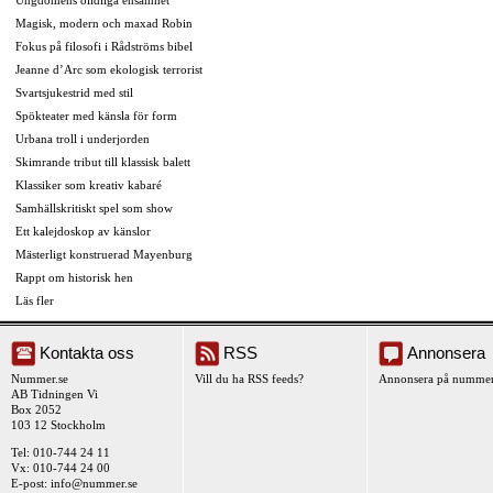
Magisk, modern och maxad Robin
Fokus på filosofi i Rådströms bibel
Jeanne d’Arc som ekologisk terrorist
Svartsjukestrid med stil
Spökteater med känsla för form
Urbana troll i underjorden
Skimrande tribut till klassisk balett
Klassiker som kreativ kabaré
Samhällskritiskt spel som show
Ett kalejdoskop av känslor
Mästerligt konstruerad Mayenburg
Rappt om historisk hen
Läs fler
Kontakta oss
RSS
Annonsera
Nummer.se
Vill du ha RSS feeds?
Annonsera på nummer
AB Tidningen Vi
Box 2052
103 12 Stockholm
Tel: 010-744 24 11
Vx: 010-744 24 00
E-post:
info@nummer.se