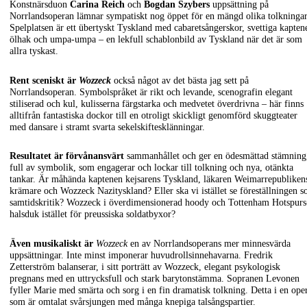
Konstnärsduon
Carina Reich
och
Bogdan Szybers
uppsättning på
Norrlandsoperan lämnar sympatiskt nog öppet för en mängd olika tolkningar
Spelplatsen är ett übertyskt Tyskland med cabaretsångerskor, svettiga kaptene
ölhak och umpa-umpa – en lekfull schablonbild av Tyskland när det är som
allra tyskast.
Rent sceniskt är
Wozzeck
också något av det bästa jag sett på
Norrlandsoperan. Symbolspråket är rikt och levande, scenografin elegant
stiliserad och kul, kulisserna färgstarka och medvetet överdrivna – här finns
alltifrån fantastiska dockor till en otroligt skickligt genomförd skuggteater
med dansare i stramt svarta sekelskiftesklänningar.
Resultatet är förvånansvärt
sammanhållet och ger en ödesmättad stämning
full av symbolik, som engagerar och lockar till tolkning och nya, otänkta
tankar. Är måhända kaptenen kejsarens Tyskland, läkaren Weimarrepubliken
krämare och Wozzeck Nazityskland? Eller ska vi istället se föreställningen 
samtidskritik? Wozzeck i överdimensionerad hoody och Tottenham Hotspurs
halsduk istället för preussiska soldatbyxor?
Även musikaliskt är
Wozzeck
en av Norrlandsoperans mer minnesvärda
uppsättningar. Inte minst imponerar huvudrollsinnehavarna. Fredrik
Zetterström balanserar, i sitt porträtt av Wozzeck, elegant psykologisk
pregnans med en uttrycksfull och stark barytonstämma. Sopranen Levonen
fyller Marie med smärta och sorg i en fin dramatisk tolkning. Detta i en ope
som är omtalat svårsjungen med många knepiga talsångspartier.