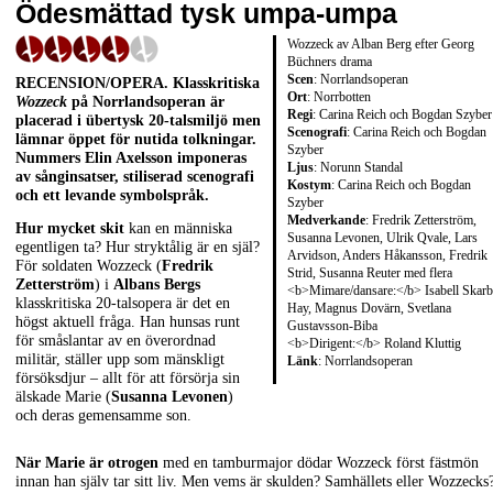
Ödesmättad tysk umpa-umpa
Wozzeck av Alban Berg efter Georg
Büchners drama
Scen
: Norrlandsoperan
RECENSION/OPERA
. Klasskritiska
Ort
: Norrbotten
Wozzeck
på Norrlandsoperan är
Regi
: Carina Reich och Bogdan Szyber
placerad i übertysk 20-talsmiljö men
Scenografi
: Carina Reich och Bogdan
lämnar öppet för nutida tolkningar.
Szyber
Nummers
Elin Axelsson
imponeras
Ljus
: Norunn Standal
av sånginsatser, stiliserad scenografi
Kostym
: Carina Reich och Bogdan
och ett levande symbolspråk.
Szyber
Medverkande
: Fredrik Zetterström,
Hur mycket skit
kan en människa
Susanna Levonen, Ulrik Qvale, Lars
egentligen ta? Hur stryktålig är en själ?
Arvidson, Anders Håkansson, Fredrik
För soldaten Wozzeck (
Fredrik
Strid, Susanna Reuter med flera
Zetterström
) i
Albans Bergs
<b>Mimare/dansare:</b> Isabell Skar
klasskritiska 20-talsopera är det en
Hay, Magnus Dovärn, Svetlana
högst aktuell fråga. Han hunsas runt
Gustavsson-Biba
för småslantar av en överordnad
<b>Dirigent:</b> Roland Kluttig
militär, ställer upp som mänskligt
Länk
:
Norrlandsoperan
försöksdjur – allt för att försörja sin
älskade Marie (
Susanna Levonen
)
och deras gemensamme son.
När Marie är otrogen
med en tamburmajor dödar Wozzeck först fästmön
innan han själv tar sitt liv. Men vems är skulden? Samhällets eller Wozzecks