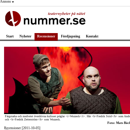
Annons
Start
Nyheter
Recensioner
Fördjupning
Kontakt
Färgstarka och medvetet överdrivna kulisser präglar <i>Wozzeck</i>. Här <b>Fredrik Strid</b> som Andr
och <b>Fredrik Zetterström</b> som Wozzeck.
Foto: Mats Bäc
Recensioner [2011-10-05]