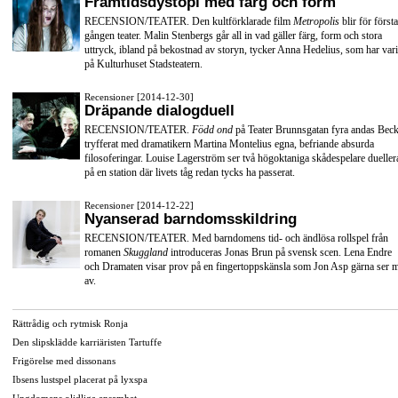
Framtidsdystopi med färg och form
RECENSION/TEATER. Den kultförklarade film
Metropolis
blir för första
gången teater. Malin Stenbergs går all in vad gäller färg, form och stora
uttryck, ibland på bekostnad av storyn, tycker Anna Hedelius, som har vari
på Kulturhuset Stadsteatern.
Recensioner [2014-12-30]
Dräpande dialogduell
RECENSION/TEATER.
Född ond
på Teater Brunnsgatan fyra andas Beck
tryfferat med dramatikern Martina Montelius egna, befriande absurda
filosoferingar. Louise Lagerström ser två högoktaniga skådespelare dueller
på en station där livets tåg redan tycks ha passerat.
Recensioner [2014-12-22]
Nyanserad barndomsskildring
RECENSION/TEATER. Med barndomens tid- och ändlösa rollspel från
romanen
Skuggland
introduceras Jonas Brun på svensk scen. Lena Endre
och Dramaten visar prov på en fingertoppskänsla som Jon Asp gärna ser 
av.
Rättrådig och rytmisk Ronja
Den slipsklädde karriäristen Tartuffe
Frigörelse med dissonans
Ibsens lustspel placerat på lyxspa
Ungdomens olidliga ensamhet