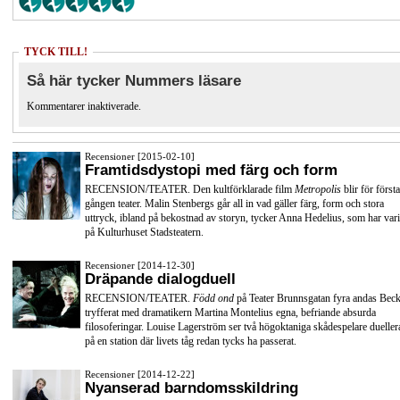
TYCK TILL!
Så här tycker Nummers läsare
Kommentarer inaktiverade.
Recensioner [2015-02-10]
Framtidsdystopi med färg och form
RECENSION/TEATER. Den kultförklarade film
Metropolis
blir för första
gången teater. Malin Stenbergs går all in vad gäller färg, form och stora
uttryck, ibland på bekostnad av storyn, tycker Anna Hedelius, som har vari
på Kulturhuset Stadsteatern.
Recensioner [2014-12-30]
Dräpande dialogduell
RECENSION/TEATER.
Född ond
på Teater Brunnsgatan fyra andas Beck
tryfferat med dramatikern Martina Montelius egna, befriande absurda
filosoferingar. Louise Lagerström ser två högoktaniga skådespelare dueller
på en station där livets tåg redan tycks ha passerat.
Recensioner [2014-12-22]
Nyanserad barndomsskildring