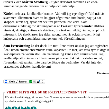
Silverek
och
Mårten Svedberg
– flyter skarvlöst samman i en enda
sammanhängande historia om att vilja och inte vilja.
Kärlek och sex
, knulla eller kramas: Vad vill jag egentligen? Röd tråd är
skammen. Skammen över att ha gjort något man inte borde, sagt ja när
kroppen skrek nej, tjatat om sex fast partnern inte velat. Som
diskussionsunderlag för skolungdomar är
Fortsätt #prataomdet
alldeles
utmärkt; duktiga, rutinerade skådisar, bra text om viktigt ämne, rappt och
intressant. De skolklasser jag delar salong med är också mycket riktigt
knäpptysta och uppmärksamma genom hela föreställningen.
Som iscensättning är
det dock lite tunt. Inte minst önskar jag att regissören
Åsa Olsson använt ensemblens fulla kapacitet lite mer; att sätta fyra riktiga 
skådespelare på varsin stol i en teaterläsning känns som resursslöseri. Jag
skulle vilja att männen och kvinnorna på scenen faktiskt pratade om det,
förenades i ett samtal, inte bara berättade sin berättelse. Var det inte det
prataomdet-debatten handlade om?
Elin Axels
VILKET BETYG VILL DU GE FÖRESTÄLLNINGEN? (1 ST)
För att sätta ditt betyg, för musen över Nummersymbolerna nedan och klicka på exempelv
symbol nummer 3 om du vill ge betyget 3.