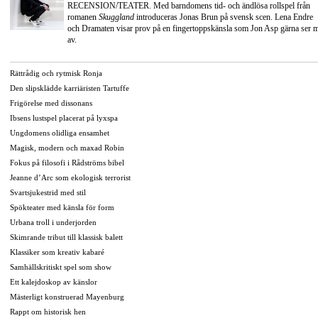
RECENSION/TEATER. Med barndomens tid- och ändlösa rollspel från
romanen
Skuggland
introduceras Jonas Brun på svensk scen. Lena Endre
och Dramaten visar prov på en fingertoppskänsla som Jon Asp gärna ser 
av.
Rättrådig och rytmisk Ronja
Den slipsklädde karriäristen Tartuffe
Frigörelse med dissonans
Ibsens lustspel placerat på lyxspa
Ungdomens olidliga ensamhet
Magisk, modern och maxad Robin
Fokus på filosofi i Rådströms bibel
Jeanne d’Arc som ekologisk terrorist
Svartsjukestrid med stil
Spökteater med känsla för form
Urbana troll i underjorden
Skimrande tribut till klassisk balett
Klassiker som kreativ kabaré
Samhällskritiskt spel som show
Ett kalejdoskop av känslor
Mästerligt konstruerad Mayenburg
Rappt om historisk hen