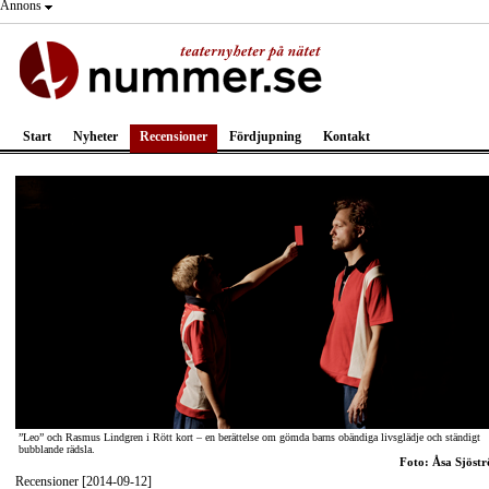
Annons
Start
Nyheter
Recensioner
Fördjupning
Kontakt
”Leo” och Rasmus Lindgren i Rött kort – en berättelse om gömda barns obändiga livsglädje och ständigt
bubblande rädsla.
Foto: Åsa Sjöst
Recensioner [2014-09-12]