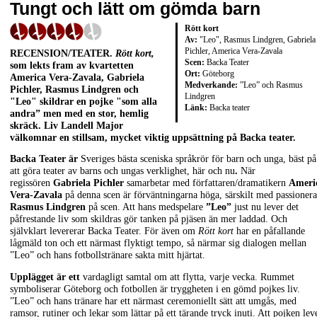
Tungt och lätt om gömda barn
Rött kort
Av:
"Leo", Rasmus Lindgren, Gabriela
Pichler, America Vera-Zavala
RECENSION/TEATER.
Rött kort,
Scen:
Backa Teater
som lekts fram av kvartetten
Ort:
Göteborg
America Vera-Zavala, Gabriela
Medverkande:
”Leo” och Rasmus
Pichler, Rasmus Lindgren och
Lindgren
"Leo"
skildrar en pojke "som alla
Länk:
Backa teater
andra” men med en stor, hemlig
skräck. Liv Landell Major
välkomnar en stillsam, mycket viktig uppsättning på Backa teater.
Backa Teater är
Sveriges bästa sceniska språkrör för barn och unga, bäst på
att göra teater av barns och ungas verklighet, här och nu
.
När
regissören
Gabriela Pichler
samarbetar med författaren/dramatikern
Ameri
Vera-Zavala
på denna scen är förväntningarna höga, särskilt med passioner
Rasmus Lindgren
på scen. Att hans medspelare
”Leo”
just nu lever det
påfrestande liv som skildras gör tanken på pjäsen än mer laddad. Och
självklart levererar Backa Teater. För även om
Rött kort
har en påfallande
lågmäld ton och ett närmast flyktigt tempo, så närmar sig dialogen mellan
”Leo” och hans fotbollstränare sakta mitt hjärtat.
Upplägget är ett
vardagligt samtal om att flytta, varje vecka. Rummet
symboliserar Göteborg och fotbollen är tryggheten i en gömd pojkes liv.
”Leo” och hans tränare har ett närmast ceremoniellt sätt att umgås, med
ramsor, rutiner och lekar som lättar på ett tärande tryck inuti. Att pojken lev