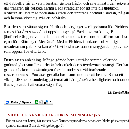
ett dubbelliv får vi veta i bisatser, genom frågor och inte minst i den sekvens
där tränaren får försöka härma Leos strategier för att inte bli upptäckt.
Konsten att leva med pockande skräck och uppträda normalt i skolan, på gat
och hemma visar sig svår att behärska.
För den som
väntar sig ett febrilt och närgånget vardagsdrama likt Pichlers
fantastiska
Äta sova dö
bli uppsättningen på Backa överraskning. En
jämförelse är givetvis lite haltande eftersom teatern som konstform har sina
egna förutsättningar. Men ändå. Medan Pichlers filmkonst fullkomligt
invaderar sin publik så kan
Rött kort
beskrivas som en smygande upplevelse
som öppnar för eftertanke.
Detta av en
anledning. Många gömda barn utstrålar samma välartade
godmodighet som Leo – det är helt enkelt deras överlevnadsstrategi. Det har
gruppen bakom uppsättningen förstått under sin väl inarbetade
researchprocess.
Rött kort
ger alla barn som kommer att besöka Backa ett
viktigt diskussionsunderlag på temat att bära på svåra hemligheter, och om d
livsavgörande i att vuxna vågar fråga.
Liv Landell Ma
VILKET BETYG VILL DU GE FÖRESTÄLLNINGEN? (5 ST)
För att sätta ditt betyg, för musen över Nummersymbolerna nedan och klicka på exempelv
symbol nummer 3 om du vill ge betyget 3.