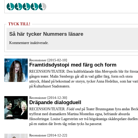
TYCK TILL!
Så här tycker Nummers läsare
Kommentarer inaktiverade.
Recensioner [2015-02-10]
Framtidsdystopi med färg och form
RECENSION/TEATER. Den kultförklarade film
Metropolis
blir för första
gången teater. Malin Stenbergs går all in vad gäller färg, form och stora
uttryck, ibland på bekostnad av storyn, tycker Anna Hedelius, som har vari
på Kulturhuset Stadsteatern.
Recensioner [2014-12-30]
Dräpande dialogduell
RECENSION/TEATER.
Född ond
på Teater Brunnsgatan fyra andas Beck
tryfferat med dramatikern Martina Montelius egna, befriande absurda
filosoferingar. Louise Lagerström ser två högoktaniga skådespelare dueller
på en station där livets tåg redan tycks ha passerat.
Recensioner [2014-12-22]