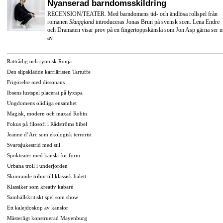
Nyanserad barndomsskildring
RECENSION/TEATER. Med barndomens tid- och ändlösa rollspel från
romanen
Skuggland
introduceras Jonas Brun på svensk scen. Lena Endre
och Dramaten visar prov på en fingertoppskänsla som Jon Asp gärna ser 
av.
Rättrådig och rytmisk Ronja
Den slipsklädde karriäristen Tartuffe
Frigörelse med dissonans
Ibsens lustspel placerat på lyxspa
Ungdomens olidliga ensamhet
Magisk, modern och maxad Robin
Fokus på filosofi i Rådströms bibel
Jeanne d’Arc som ekologisk terrorist
Svartsjukestrid med stil
Spökteater med känsla för form
Urbana troll i underjorden
Skimrande tribut till klassisk balett
Klassiker som kreativ kabaré
Samhällskritiskt spel som show
Ett kalejdoskop av känslor
Mästerligt konstruerad Mayenburg