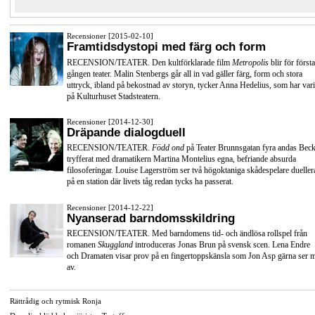
Recensioner [2015-02-10]
Framtidsdystopi med färg och form
RECENSION/TEATER. Den kultförklarade film
Metropolis
blir för första
gången teater. Malin Stenbergs går all in vad gäller färg, form och stora
uttryck, ibland på bekostnad av storyn, tycker Anna Hedelius, som har vari
på Kulturhuset Stadsteatern.
Recensioner [2014-12-30]
Dräpande dialogduell
RECENSION/TEATER.
Född ond
på Teater Brunnsgatan fyra andas Beck
tryfferat med dramatikern Martina Montelius egna, befriande absurda
filosoferingar. Louise Lagerström ser två högoktaniga skådespelare dueller
på en station där livets tåg redan tycks ha passerat.
Recensioner [2014-12-22]
Nyanserad barndomsskildring
RECENSION/TEATER. Med barndomens tid- och ändlösa rollspel från
romanen
Skuggland
introduceras Jonas Brun på svensk scen. Lena Endre
och Dramaten visar prov på en fingertoppskänsla som Jon Asp gärna ser 
av.
Rättrådig och rytmisk Ronja