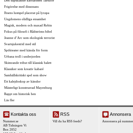
Den slipsklädde karriäristen Tartuffe
Frigörelse med dissonans
Ibsens lustspel placerat på lyxspa
Ungdomens olidliga ensamhet
Magisk, modern och maxad Robin
Fokus på filosofi i Rådströms bibel
Jeanne d’Arc som ekologisk terrorist
Svartsjukestrid med stil
Spökteater med känsla för form
Urbana troll i underjorden
Skimrande tribut till klassisk balett
Klassiker som kreativ kabaré
Samhällskritiskt spel som show
Ett kalejdoskop av känslor
Mästerligt konstruerad Mayenburg
Rappt om historisk hen
Läs fler
Kontakta oss
RSS
Annonsera
Nummer.se
Vill du ha RSS feeds?
Annonsera på nummer
AB Tidningen Vi
Box 2052