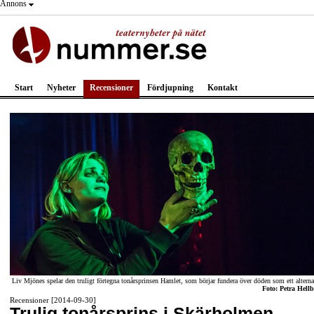
Annons
Start
Nyheter
Recensioner
Fördjupning
Kontakt
Liv Mjönes spelar den truligt förtegna tonårsprinsen Hamlet, som börjar fundera över döden som ett alterna
Foto: Petra Hellb
Recensioner [2014-09-30]
Trulig tonårsprins i Skärholmen