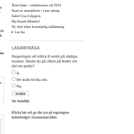
Årets bästa – redaktionens val 2014
de
Snart en smartphone i varje salong
r
Isabel Cruz Liljegren
Hej Anneli Alhanko!
Ny chef söker konstnärlig målsättning
och
Läs fler
ch
LÄSARFRÅGA
ius
Regeringen vill införa fri entré på statliga
museer. Skulle du gå oftare på teater om
det var gratis?
Ja.
Det skulle bli lika ofta.
is
Nej.
Se resultat
Klicka här och ge din syn på regeringens
kulturbudget i kommentarsfältet.