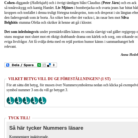
Cohen
-diggande (
Hallelujah
) och i övrigt tämligen blåst Claudius (
Peter Järn
) och en ack
så tonårsskygg och kantig Hamlet.
Liv Mjönes
i bomberjacka och svarta jeans har hittat bå
kroppen och tonfallet i denna truligt förtegna tonårsprins, tom och desperat i sin längtan efte
den fadersgestalt som är borta. Än söker hen efter det vackra i, än rasar hen mot
Silva
Belghitis
stumma Ofelia och skriker åt henne att gå i kloster.
Det som inledningsvis
under premiärkvällen känns en smula slarvigt vad gäller regigrepp 
stuns mognar mot slutet mot ett riktigt drabbande drama om kärlek och sorg, om sökande o
eviga livsfrågor. Att få svälja detta med en rejäl portion humor känns i sammanhanget helt
relevant.
Anna Hedel
VILKET BETYG VILL DU GE FÖRESTÄLLNINGEN? (1 ST)
För att sätta ditt betyg, för musen över Nummersymbolerna nedan och klicka på exempelv
symbol nummer 3 om du vill ge betyget 3.
TYCK TILL!
Så här tycker Nummers läsare
Kommentarer inaktiverade.