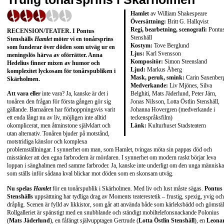
Hamlet
av William Shakespeare
Översättning:
Britt G. Hallqvist
Regi, bearbetning, scenografi:
Pontu
RECENSION/TEATER. I Pontus
Stenshäll
Stenshälls
Hamlet
möter vi en tonårsprins
Kostym:
Tove Berglund
som funderar över döden som utväg ur en
Ljus:
Karl Svensson
meningslös härva av oförrätter. Anna
Kompositör:
Simon Steensland
Hedelius finner mixen av humor och
Ljud:
Markus Åberg
komplexitet lyckosam för tonårspubliken i
Mask, peruk, smink:
Carin Saxenber
Skärholmen.
Medverkande:
Liv Mjönes, Silva
Belghiti, Mats Jäderlund, Peter Järn,
Att vara eller
inte vara? Ja, kanske är det i
Jonas Nilsson, Lotta Östlin Stenshäll,
tonåren den frågan för första gången gör sig
Johanna Hovergren (medverkande i
gällande. Barnaåren har förhoppningsvis varit
teckenspråksfilm)
ett enda långt nu av liv, möjligen inte alltid
Länk:
Kulturhuset Stadsteatern
okomplicerat, men åtminstone självklart och
utan alternativ. Tonåren bjuder på motstånd,
motstridiga känslor och komplexa
problemställningar. I synnerhet om man, som Hamlet, tvingas möta sin pappas död och
misstänker att den egna farbrodern är mördaren. I synnerhet om modern raskt börjar leva
loppan i sänghalmen med samme farbroder. Ja, kanske inte underligt om den unga människa
som ställs inför sådana kval blickar mot döden som en skonsam utväg.
Nu spelas
Hamlet
för en tonårspublik i Skärholmen. Med liv och lust måste sägas.
Pontus
Stenshälls
uppsättning har tydliga drag av Moments teaterestetik – frustig, spexig, yvig och
dråplig. Scenen är fylld av likkistor, som går att använda både som kärleksbädd och gömstäl
Rollgalleriet är spänstigt med en snubblande och ständigt mobiltelefonsnackande Polonius
(
Mats Jäderlund
), en fåfängt självupptagen Gertrude (
Lotta Östlin Stenshäll
), en
Leona