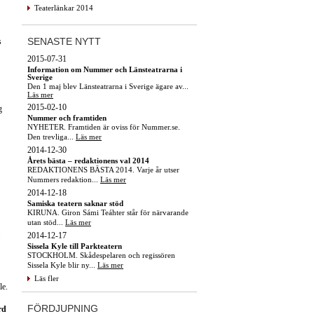
Teaterlänkar 2014
SENASTE NYTT
s
2015-07-31
Information om Nummer och Länsteatrarna i
Sverige
Den 1 maj blev Länsteatrarna i Sverige ägare av...
Läs mer
2015-02-10
g
Nummer och framtiden
NYHETER. Framtiden är oviss för Nummer.se.
Den trevliga...
Läs mer
2014-12-30
Årets bästa – redaktionens val 2014
REDAKTIONENS BÄSTA 2014. Varje år utser
Nummers redaktion...
Läs mer
2014-12-18
Samiska teatern saknar stöd
KIRUNA. Giron Sámi Teáhter står för närvarande
utan stöd...
Läs mer
2014-12-17
Sissela Kyle till Parkteatern
STOCKHOLM. Skådespelaren och regissören
Sissela Kyle blir ny...
Läs mer
Läs fler
le.
FÖRDJUPNING
rd