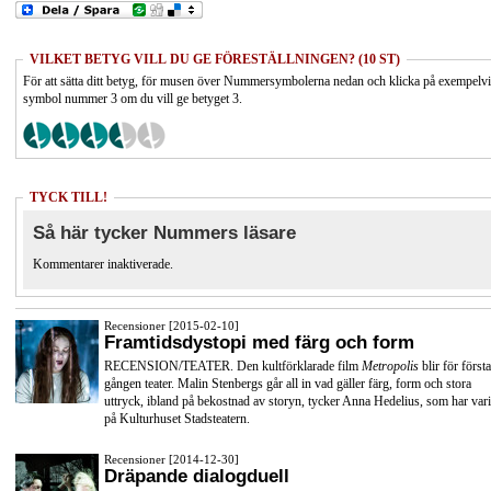
VILKET BETYG VILL DU GE FÖRESTÄLLNINGEN? (10 ST)
För att sätta ditt betyg, för musen över Nummersymbolerna nedan och klicka på exempelv
symbol nummer 3 om du vill ge betyget 3.
TYCK TILL!
Så här tycker Nummers läsare
Kommentarer inaktiverade.
Recensioner [2015-02-10]
Framtidsdystopi med färg och form
RECENSION/TEATER. Den kultförklarade film
Metropolis
blir för första
gången teater. Malin Stenbergs går all in vad gäller färg, form och stora
uttryck, ibland på bekostnad av storyn, tycker Anna Hedelius, som har vari
på Kulturhuset Stadsteatern.
Recensioner [2014-12-30]
Dräpande dialogduell