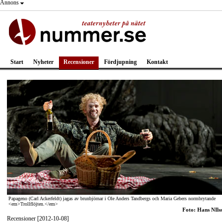
Annons
Start
Nyheter
Recensioner
Fördjupning
Kontakt
Papageno (Carl Ackerfeldt) jagas av brunbjörnar i Ole Anders Tandbergs och Maria Gebers normbrytande
<em>Trollflöjten.</em>
Foto: Hans NIls
Recensioner [2012-10-08]