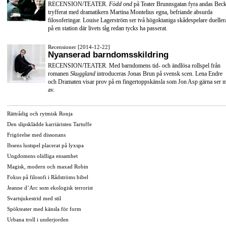
RECENSION/TEATER.
Född ond
på Teater Brunnsgatan fyra andas Beck
tryfferat med dramatikern Martina Montelius egna, befriande absurda
filosoferingar. Louise Lagerström ser två högoktaniga skådespelare dueller
på en station där livets tåg redan tycks ha passerat.
Recensioner [2014-12-22]
Nyanserad barndomsskildring
RECENSION/TEATER. Med barndomens tid- och ändlösa rollspel från
romanen
Skuggland
introduceras Jonas Brun på svensk scen. Lena Endre
och Dramaten visar prov på en fingertoppskänsla som Jon Asp gärna ser 
av.
Rättrådig och rytmisk Ronja
Den slipsklädde karriäristen Tartuffe
Frigörelse med dissonans
Ibsens lustspel placerat på lyxspa
Ungdomens olidliga ensamhet
Magisk, modern och maxad Robin
Fokus på filosofi i Rådströms bibel
Jeanne d’Arc som ekologisk terrorist
Svartsjukestrid med stil
Spökteater med känsla för form
Urbana troll i underjorden