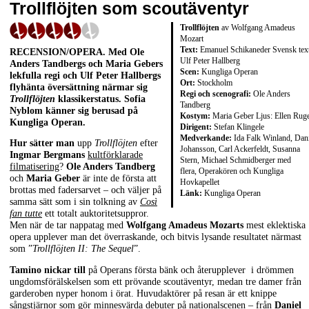
Trollflöjten som scoutäventyr
Trollflöjten
av Wolfgang Amadeus
Mozart
Text:
Emanuel Schikaneder Svensk text
RECENSION/OPERA. Med Ole
Ulf Peter Hallberg
Anders Tandbergs och Maria Gebers
Scen:
Kungliga Operan
lekfulla regi och Ulf Peter Hallbergs
Ort:
Stockholm
flyhänta översättning närmar sig
Regi och scenografi:
Ole Anders
Trollflöjten
klassikerstatus. Sofia
Tandberg
Nyblom känner sig berusad på
Kostym:
Maria Geber Ljus: Ellen Rug
Kungliga Operan.
Dirigent:
Stefan Klingele
Medverkande:
Ida Falk Winland, Dani
Hur sätter man
upp
Trollflöjten
efter
Johansson, Carl Ackerfeldt, Susanna
Ingmar Bergmans
kultförklarade
Stern, Michael Schmidberger med
filmatisering
?
Ole Anders Tandberg
flera, Operakören och Kungliga
och
Maria Geber
är inte de första att
Hovkapellet
brottas med fadersarvet – och väljer på
Länk:
Kungliga Operan
samma sätt som i sin tolkning av
Così
fan tutte
ett totalt auktoritetsuppror.
Men när de tar nappatag med
Wolfgang Amadeus Mozarts
mest eklektiska
opera upplever man det överraskande, och bitvis lysande resultatet närmast
som ”
Trollflöjten II: The Sequel
”.
Tamino nickar till
på Operans första bänk och återupplever i drömmen
ungdomsförälskelsen som ett prövande scoutäventyr, medan tre damer från
garderoben nyper honom i örat. Huvudaktörer på resan är ett knippe
sångstjärnor som gör minnesvärda debuter på nationalscenen – från
Daniel