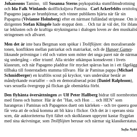
Johanssons
Tamino, till
Susanna Sterns
psykopatiska stumfilmsdrottning
och
Ida Falk Winlands
skolflicksljuva Pamina.
Carl Ackerfeldts
ornitolo
Papageno jagas av brunbjörnar, och vinner publikens hjärta när får sin
Papagena (
Vivianne Holmberg
) efter en närmast fulländad striptease. Om i
dirigenten
Stefan Klingele
hade stoppat dem… Och tur är väl det, för iblan
tar leklusten och de kraftiga strykningarna i dialogen loven av den musikalis
stringensen och allvaret.
Men det är
inte bara Bergman som spökar i
Trollflöjten
: den moraliserande
tonen, konflikten mellan patriarkat och matriarkat, och de
Hunger Games
-
liknande prövningar i eld och vatten som möter det unga paret när de närma
sig undergång – eller triumf. Alla strider utkämpas konsekvent i livets
klassrum, och när Papageno pladdrar för mycket spärras han in i ett fågelägg
tillbaka till fosterstadiets stumma tillvaro. Här är Paminas pappa (
Michael
Schmidberger
) en kraftlös scout på kryckor, vars undersåtar består av
måndyrkande svartalfer – och en demoraliserad präst (
Daniel Ralphsson
),
vars sexuella övergrepp på flickan går obemärkta förbi.
Den flyhänta översättningen
av
Ulf Peter Hallberg
bidrar till normbrott
med finess och humor. Här är det ”Han, och Hon … och HEN” som
harangeras i Paminas och Papagenos duett om kärleken – och tre queera gos
får veta att de också komma att bli kära i flickor. Och det är i operans sista
scen, där auktoriteterna flytt fältet och skolklassen upprymt kastar flygplan
med sina skrivningar, som
Trollflöjten
berusar och närmar sig klassikerstatus
Sofia Nyb