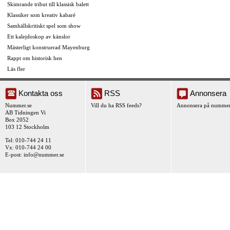
Skimrande tribut till klassisk balett
Klassiker som kreativ kabaré
Samhällskritiskt spel som show
Ett kalejdoskop av känslor
Mästerligt konstruerad Mayenburg
Rappt om historisk hen
Läs fler
Kontakta oss
RSS
Annonsera
Nummer.se
Vill du ha RSS feeds?
Annonsera på nummer
AB Tidningen Vi
Box 2052
103 12 Stockholm
Tel: 010-744 24 11
Vx: 010-744 24 00
E-post:
info@nummer.se