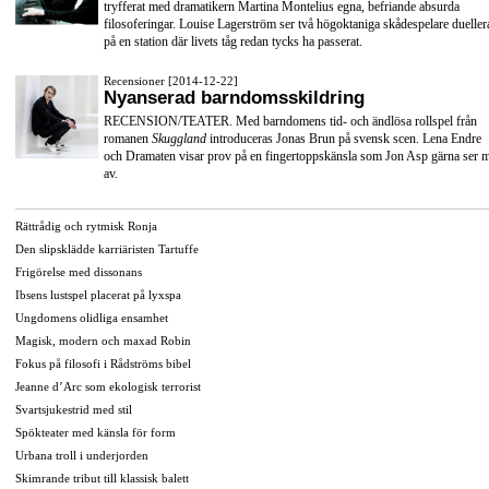
tryfferat med dramatikern Martina Montelius egna, befriande absurda
filosoferingar. Louise Lagerström ser två högoktaniga skådespelare dueller
på en station där livets tåg redan tycks ha passerat.
Recensioner [2014-12-22]
Nyanserad barndomsskildring
RECENSION/TEATER. Med barndomens tid- och ändlösa rollspel från
romanen
Skuggland
introduceras Jonas Brun på svensk scen. Lena Endre
och Dramaten visar prov på en fingertoppskänsla som Jon Asp gärna ser 
av.
Rättrådig och rytmisk Ronja
Den slipsklädde karriäristen Tartuffe
Frigörelse med dissonans
Ibsens lustspel placerat på lyxspa
Ungdomens olidliga ensamhet
Magisk, modern och maxad Robin
Fokus på filosofi i Rådströms bibel
Jeanne d’Arc som ekologisk terrorist
Svartsjukestrid med stil
Spökteater med känsla för form
Urbana troll i underjorden
Skimrande tribut till klassisk balett