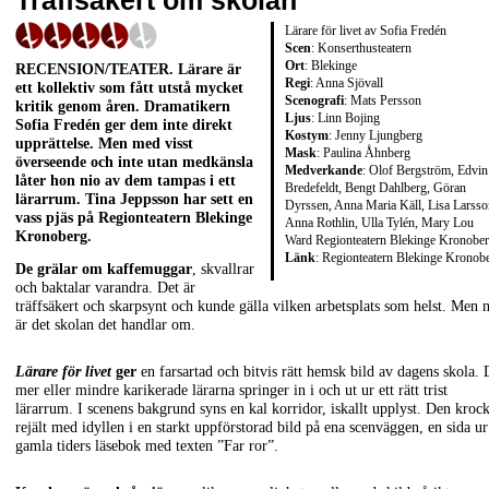
Träffsäkert om skolan
Lärare för livet av Sofia Fredén
Scen
: Konserthusteatern
Ort
: Blekinge
RECENSION/TEATER
. Lärare är
Regi
: Anna Sjövall
ett kollektiv som fått utstå mycket
Scenografi
: Mats Persson
kritik genom åren. Dramatikern
Ljus
: Linn Bojing
Sofia Fredén
ger dem inte direkt
Kostym
: Jenny Ljungberg
upprättelse. Men med visst
Mask
: Paulina Åhnberg
överseende och inte utan medkänsla
Medverkande
: Olof Bergström, Edvin
låter hon nio av dem tampas i ett
Bredefeldt, Bengt Dahlberg, Göran
lärarrum.
Tina Jeppsson
har sett en
Dyrssen, Anna Maria Käll, Lisa Larsso
vass pjäs på Regionteatern Blekinge
Anna Rothlin, Ulla Tylén, Mary Lou
Kronoberg.
Ward Regionteatern Blekinge Kronobe
Länk
:
Regionteatern Blekinge Kronob
De grälar om kaffemuggar
, skvallrar
och baktalar varandra. Det är
träffsäkert och skarpsynt och kunde gälla vilken arbetsplats som helst. Men 
är det skolan det handlar om.
Lärare för livet
ger
en farsartad och bitvis rätt hemsk bild av dagens skola. 
mer eller mindre karikerade lärarna springer in i och ut ur ett rätt trist
lärarrum. I scenens bakgrund syns en kal korridor, iskallt upplyst. Den kroc
rejält med idyllen i en starkt uppförstorad bild på ena scenväggen, en sida ur
gamla tiders läsebok med texten ”Far ror”.