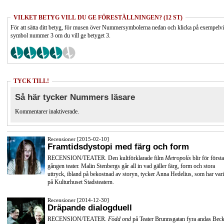
VILKET BETYG VILL DU GE FÖRESTÄLLNINGEN? (12 ST)
För att sätta ditt betyg, för musen över Nummersymbolerna nedan och klicka på exempelv
symbol nummer 3 om du vill ge betyget 3.
TYCK TILL!
Så här tycker Nummers läsare
Kommentarer inaktiverade.
Recensioner [2015-02-10]
Framtidsdystopi med färg och form
RECENSION/TEATER. Den kultförklarade film
Metropolis
blir för första
gången teater. Malin Stenbergs går all in vad gäller färg, form och stora
uttryck, ibland på bekostnad av storyn, tycker Anna Hedelius, som har vari
på Kulturhuset Stadsteatern.
Recensioner [2014-12-30]
Dräpande dialogduell
RECENSION/TEATER.
Född ond
på Teater Brunnsgatan fyra andas Beck