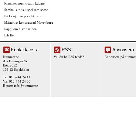
Klassiker som kreativ kabaré
Samhällskritiskt spel som show
Ett kalejdoskop av känslor
Mästerligt konstruerad Mayenburg
Rappt om historisk hen
Läs fler
Kontakta oss
RSS
Annonsera
Nummer.se
Vill du ha RSS feeds?
Annonsera på nummer
AB Tidningen Vi
Box 2052
103 12 Stockholm
Tel: 010-744 24 11
Vx: 010-744 24 00
E-post:
info@nummer.se