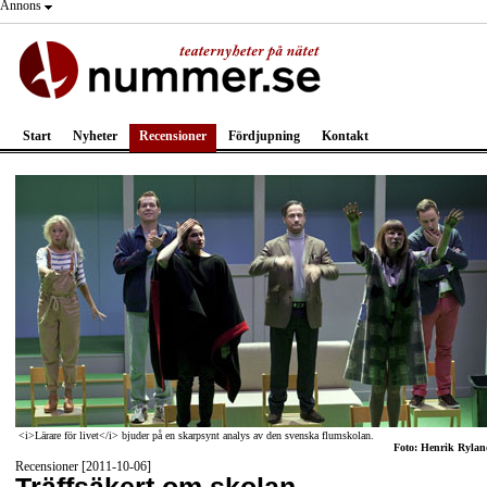
Annons
Start
Nyheter
Recensioner
Fördjupning
Kontakt
<i>Lärare för livet</i> bjuder på en skarpsynt analys av den svenska flumskolan.
Foto: Henrik Rylan
Recensioner [2011-10-06]