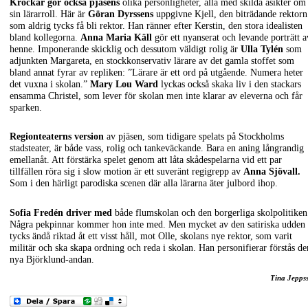
Krockar gör också pjäsens
olika personligheter, alla med skilda åsikter om
sin lärarroll. Här är
Göran Dyrssens
uppgivne Kjell, den biträdande rektorn
som aldrig tycks få bli rektor. Han ränner efter Kerstin, den stora idealisten
bland kollegorna.
Anna Maria Käll
gör ett nyanserat och levande porträtt a
henne. Imponerande skicklig och dessutom väldigt rolig är
Ulla Tylén
som
adjunkten Margareta, en stockkonservativ lärare av det gamla stoffet som
bland annat fyrar av repliken: ”Lärare är ett ord på utgående. Numera heter
det vuxna i skolan.”
Mary Lou Ward
lyckas också skaka liv i den stackars
ensamma Christel, som lever för skolan men inte klarar av eleverna och får
sparken.
Regionteaterns version
av pjäsen, som tidigare spelats på Stockholms
stadsteater, är både vass, rolig och tankeväckande. Bara en aning långrandig
emellanåt. Att förstärka spelet genom att låta skådespelarna vid ett par
tillfällen röra sig i slow motion är ett suveränt regigrepp av
Anna Sjövall.
Som i den härligt parodiska scenen där alla lärarna äter julbord ihop.
Sofia Fredén driver med
både flumskolan och den borgerliga skolpolitiken
Några pekpinnar kommer hon inte med. Men mycket av den satiriska udden
tycks ändå riktad åt ett visst håll, mot Olle, skolans nye rektor, som varit
militär och ska skapa ordning och reda i skolan. Han personifierar förstås de
nya Björklund-andan.
Tina Jepps