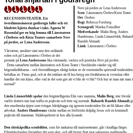
Nere på jorden av Lena Andersson
Scen
: Länsteatern Örebro/Kista Teater
Ort
: Örebro
RECENSION/TEATER
. Ett
Regi
: Rebecca Forsberg
överdimensionerat godisregn faller och ett
Scenografi
: Marika Feinsilber
blodrött hjärta dunkar i takt. Agneta W
Medverkande
: Malin Berg, Anders
Rosendal ger en hög femma till Länsteatern
Hambreaus, Linda Lönnerfeldt, Bahare
i Örebros och Kista Teaters samarbete
Nere
Razekh Ahmadi
på jorden
, av
Lena Andersson
.
Länk
:
Länsteatern i Örebro
Vårvärme, ansiktet vänt mot den strålande
solen och på Länsteatern i Örebro är det
premiär på
Lena Anderssons
lika värmande, vackra och poetiska
Nere på jorden
.
Detta samarbete mellan länsteatern och Kista Teater i Stockholm vänder sig till
högstadieåldrarna – och föreställningen riktigt kokar av de existentiella spörsmål tonårstiden
befolkas av. Finns gud, och är det enklare att få bra betyg om föräldrarna är svenskar eller
handlar det om klass, eller vad är det som gör att vi blir de vi blir? Och hur är man när man 
normal?
Linda Lönnerfeldt spelar
den högintelligenta Elin vars mamma,
Malin Berg
, inte förstår
varför dottern inte kan träffa en pojkvän och bete sig normalt.
Bahareh Razekh Ahmadi
g
den muslimska tjejen som tvingas hårdplugga sig igenom tonårstiden för att bli läkare eller
advokat.
Anders Hambreaus
växlar mellan en förföriskt dråplig Jesus och en kriminell
pojkvän till mamman. Skådespeleriet är hos alla lysande.
Den tittskåpslika scenbilden
, som för tankarna till marionetteater, går i knalliga färger.
Filmduksfonden förstärker det som sker, och allt bryter flott mot salongens traditionella