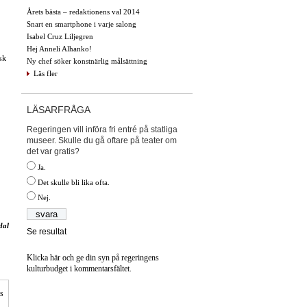
Årets bästa – redaktionens val 2014
Snart en smartphone i varje salong
Isabel Cruz Liljegren
Hej Anneli Alhanko!
sk
Ny chef söker konstnärlig målsättning
Läs fler
LÄSARFRÅGA
Regeringen vill införa fri entré på statliga
museer. Skulle du gå oftare på teater om
det var gratis?
Ja.
Det skulle bli lika ofta.
Nej.
dal
Se resultat
Klicka här och ge din syn på regeringens
kulturbudget i kommentarsfältet.
is