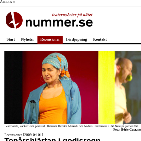
Annons
Start
Nyheter
Recensioner
Fördjupning
Kontakt
Värmande, vackert och poetiskt. Bahareh Razekh Ahmadi och Anders Hambraeus i <i>Nere på jorden</i>.
Foto: Börje Gustavs
Recensioner [2009-04-01]
Tonårshjärtan i godisregn