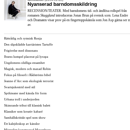
Nyanserad barndomsskildring
RECENSION/TEATER. Med barndomens tid- och ändlösa rollspel från
romanen
Skuggland
introduceras Jonas Brun på svensk scen. Lena Endre
och Dramaten visar prov på en fingertoppskänsla som Jon Asp gärna ser 
av.
Rättrådig och rytmisk Ronja
Den slipsklädde karriäristen Tartuffe
Frigörelse med dissonans
Ibsens lustspel placerat på lyxspa
Ungdomens olidliga ensamhet
Magisk, modern och maxad Robin
Fokus på filosofi i Rådströms bibel
Jeanne d’Arc som ekologisk terrorist
Svartsjukestrid med stil
Spökteater med känsla för form
Urbana troll i underjorden
Skimrande tribut till klassisk balett
Klassiker som kreativ kabaré
Samhällskritiskt spel som show
Ett kalejdoskop av känslor
Mästerligt konstruerad Mayenburg