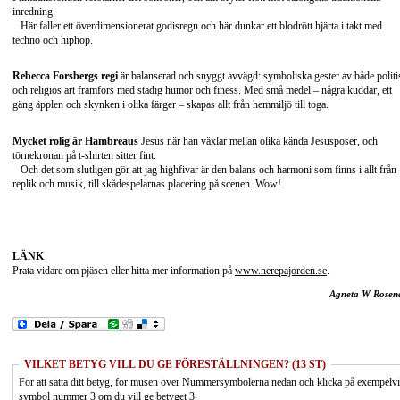
inredning.
Här faller ett överdimensionerat godisregn och här dunkar ett blodrött hjärta i takt med
techno och hiphop.
Rebecca Forsbergs regi
är balanserad och snyggt avvägd: symboliska gester av både politi
och religiös art framförs med stadig humor och finess. Med små medel – några kuddar, ett
gäng äpplen och skynken i olika färger – skapas allt från hemmiljö till toga.
Mycket rolig är Hambreaus
Jesus när han växlar mellan olika kända Jesusposer, och
törnekronan på t-shirten sitter fint.
Och det som slutligen gör att jag highfivar är den balans och harmoni som finns i allt från
replik och musik, till skådespelarnas placering på scenen. Wow!
LÄNK
Prata vidare om pjäsen eller hitta mer information på
www.nerepajorden.se
.
Agneta W Rosen
VILKET BETYG VILL DU GE FÖRESTÄLLNINGEN? (13 ST)
För att sätta ditt betyg, för musen över Nummersymbolerna nedan och klicka på exempelv
symbol nummer 3 om du vill ge betyget 3.