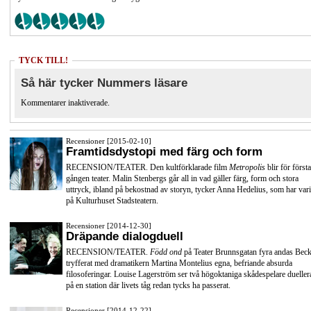
TYCK TILL!
Så här tycker Nummers läsare
Kommentarer inaktiverade.
Recensioner [2015-02-10]
Framtidsdystopi med färg och form
RECENSION/TEATER. Den kultförklarade film
Metropolis
blir för första
gången teater. Malin Stenbergs går all in vad gäller färg, form och stora
uttryck, ibland på bekostnad av storyn, tycker Anna Hedelius, som har vari
på Kulturhuset Stadsteatern.
Recensioner [2014-12-30]
Dräpande dialogduell
RECENSION/TEATER.
Född ond
på Teater Brunnsgatan fyra andas Beck
tryfferat med dramatikern Martina Montelius egna, befriande absurda
filosoferingar. Louise Lagerström ser två högoktaniga skådespelare dueller
på en station där livets tåg redan tycks ha passerat.
Recensioner [2014-12-22]