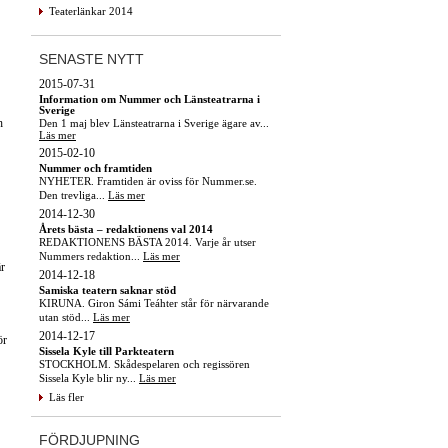
Teaterlänkar 2014
SENASTE NYTT
2015-07-31
Information om Nummer och Länsteatrarna i
Sverige
h
Den 1 maj blev Länsteatrarna i Sverige ägare av...
Läs mer
2015-02-10
Nummer och framtiden
NYHETER. Framtiden är oviss för Nummer.se.
Den trevliga...
Läs mer
2014-12-30
Årets bästa – redaktionens val 2014
REDAKTIONENS BÄSTA 2014. Varje år utser
Nummers redaktion...
Läs mer
är
2014-12-18
Samiska teatern saknar stöd
KIRUNA. Giron Sámi Teáhter står för närvarande
utan stöd...
Läs mer
2014-12-17
ör
Sissela Kyle till Parkteatern
STOCKHOLM. Skådespelaren och regissören
Sissela Kyle blir ny...
Läs mer
Läs fler
FÖRDJUPNING