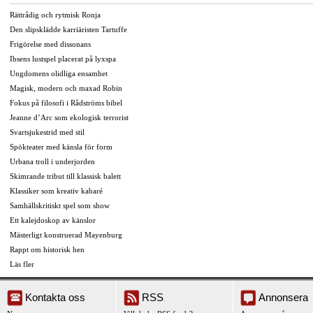
Rättrådig och rytmisk Ronja
Den slipsklädde karriäristen Tartuffe
Frigörelse med dissonans
Ibsens lustspel placerat på lyxspa
Ungdomens olidliga ensamhet
Magisk, modern och maxad Robin
Fokus på filosofi i Rådströms bibel
Jeanne d’Arc som ekologisk terrorist
Svartsjukestrid med stil
Spökteater med känsla för form
Urbana troll i underjorden
Skimrande tribut till klassisk balett
Klassiker som kreativ kabaré
Samhällskritiskt spel som show
Ett kalejdoskop av känslor
Mästerligt konstruerad Mayenburg
Rappt om historisk hen
Läs fler
Kontakta oss
RSS
Annonsera