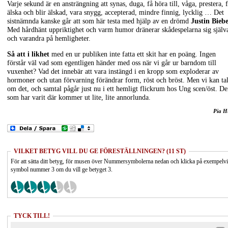
Varje sekund är en ansträngning att synas, duga, få höra till, våga, prestera, 
älska och blir älskad, vara snygg, accepterad, mindre finnig, lycklig … Det
sistnämnda kanske går att som här testa med hjälp av en drömd
Justin Bieb
Med hårdhänt uppriktighet och varm humor dränerar skådespelarna sig själv
och varandra på hemligheter.
Så att i likhet
med en ur publiken inte fatta ett skit har en poäng. Ingen
förstår väl vad som egentligen händer med oss när vi går ur barndom till
vuxenhet? Vad det innebär att vara instängd i en kropp som exploderar av
hormoner och utan förvarning förändrar form, röst och bröst. Men vi kan ta
om det, och samtal pågår just nu i ett hemligt flickrum hos Ung scen/öst. D
som har varit där kommer ut lite, lite annorlunda.
Pia H
VILKET BETYG VILL DU GE FÖRESTÄLLNINGEN? (11 ST)
För att sätta ditt betyg, för musen över Nummersymbolerna nedan och klicka på exempelv
symbol nummer 3 om du vill ge betyget 3.
TYCK TILL!