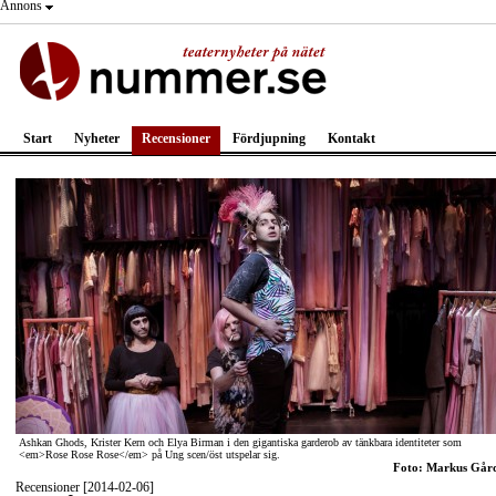
Annons
Start
Nyheter
Recensioner
Fördjupning
Kontakt
Ashkan Ghods, Krister Kern och Elya Birman i den gigantiska garderob av tänkbara identiteter som
<em>Rose Rose Rose</em> på Ung scen/öst utspelar sig.
Foto: Markus Går
Recensioner [2014-02-06]