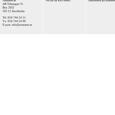
Nummer.se
Vill du ha RSS feeds?
Annonsera på nummer
AB Tidningen Vi
Box 2052
103 12 Stockholm
Tel: 010-744 24 11
Vx: 010-744 24 00
E-post:
info@nummer.se