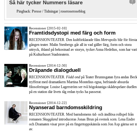
Så här tycker Nummers läsare
2
Pingback:
Presse / Tidningar | roseroseroseblog
Recensioner [2015-02-10]
Framtidsdystopi med färg och form
RECENSION/TEATER. Den kultförklarade film
Metropolis
blir för första
gången teater. Malin Stenbergs går all in vad gäller färg, form och stora
uttryck, ibland på bekostnad av storyn, tycker Anna Hedelius, som har vari
på Kulturhuset Stadsteatern.
Recensioner [2014-12-30]
Dräpande dialogduell
RECENSION/TEATER.
Född ond
på Teater Brunnsgatan fyra andas Beck
tryfferat med dramatikern Martina Montelius egna, befriande absurda
filosoferingar. Louise Lagerström ser två högoktaniga skådespelare dueller
på en station där livets tåg redan tycks ha passerat.
Recensioner [2014-12-22]
Nyanserad barndomsskildring
RECENSION/TEATER. Med barndomens tid- och ändlösa rollspel från
romanen
Skuggland
introduceras Jonas Brun på svensk scen. Lena Endre
och Dramaten visar prov på en fingertoppskänsla som Jon Asp gärna ser 
av.