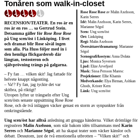
Tonåren som walk-in-closet
Rose Rose Rose
av Malin Axelsson,
Karin Serres
Idé:
Malin Axelsson, Karin Serres,
RECENSION/TEATER. En ros är en
Marianne Ségol
ros är en ros … sa Gertrud Stein.
Scen:
Ung scen/öst
Detsamma gäller för
Rose Rose Rose
Ort:
Linköping
på Ung scen/öst i Linköping. I livet
Regi:
Malin Axelsson
och dramat blir Rose såväl ingen
Översättare/dramaturg:
Marianne
som alla. Pia Huss följer med in i
Ségol
den hemliga flickgarderob där
Scenografi/kostym:
Anna Dolata
längtan, testosteron och
Ljus:
Monica Syversen
självprövning trängs på galgarna.
Ljud:
Elize Arvefjord
Mask:
Sissa Persson Maresc
– Fy fan … vilken skit! Jag fattade för
Projektioner:
Ellie Khamis
helvete knappt någonting.
Medverkande:
Elya Birman, Ashkan
– Va!? Fy fan, jag tyckte det var
Ghods, Krister Kern
skitbra, på riktigt!
Länk:
Ung scen/öst
Utropen lyfter ur trängseln efter Ung
scen/östs senaste uppsättning Rose Rose
Rose, och de två inläggen väcker genast en storm av synpunkter från
omkringstående.
Ung scen/öst har alltså
anledning att gnugga händerna. Vilket drömläge för
regissören
Malin Axelsson
, som står bakom idén tillsammans med
Karin
Serres
och
Marianne Ségol
, att ha skapat teater som väcker känslor och
debatt. Dessutom, just de två emotionella utbrotten – ”Vilken skit!” och