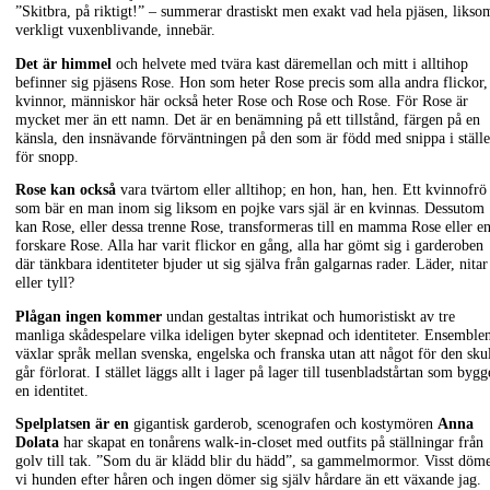
”Skitbra, på riktigt!” – summerar drastiskt men exakt vad hela pjäsen, likso
verkligt vuxenblivande, innebär.
Det är himmel
och helvete med tvära kast däremellan och mitt i alltihop
befinner sig pjäsens Rose. Hon som heter Rose precis som alla andra flickor,
kvinnor, människor här också heter Rose och Rose och Rose. För Rose är
mycket mer än ett namn. Det är en benämning på ett tillstånd, färgen på en
känsla, den insnävande förväntningen på den som är född med snippa i ställe
för snopp.
Rose kan också
vara tvärtom eller alltihop; en hon, han, hen. Ett kvinnofrö
som bär en man inom sig liksom en pojke vars själ är en kvinnas. Dessutom
kan Rose, eller dessa trenne Rose, transformeras till en mamma Rose eller e
forskare Rose. Alla har varit flickor en gång, alla har gömt sig i garderoben
där tänkbara identiteter bjuder ut sig själva från galgarnas rader. Läder, nitar
eller tyll?
Plågan ingen kommer
undan gestaltas intrikat och humoristiskt av tre
manliga skådespelare vilka ideligen byter skepnad och identiteter. Ensemble
växlar språk mellan svenska, engelska och franska utan att något för den sku
går förlorat. I stället läggs allt i lager på lager till tusenbladstårtan som bygg
en identitet.
Spelplatsen är en
gigantisk garderob, scenografen och kostymören
Anna
Dolata
har skapat en tonårens walk-in-closet med outfits på ställningar från
golv till tak. ”Som du är klädd blir du hädd”, sa gammelmormor. Visst döm
vi hunden efter håren och ingen dömer sig själv hårdare än ett växande jag.