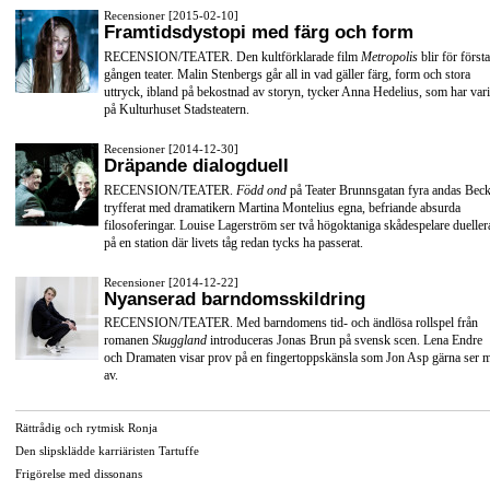
Recensioner [2015-02-10]
Framtidsdystopi med färg och form
RECENSION/TEATER. Den kultförklarade film
Metropolis
blir för första
gången teater. Malin Stenbergs går all in vad gäller färg, form och stora
uttryck, ibland på bekostnad av storyn, tycker Anna Hedelius, som har vari
på Kulturhuset Stadsteatern.
Recensioner [2014-12-30]
Dräpande dialogduell
RECENSION/TEATER.
Född ond
på Teater Brunnsgatan fyra andas Beck
tryfferat med dramatikern Martina Montelius egna, befriande absurda
filosoferingar. Louise Lagerström ser två högoktaniga skådespelare dueller
på en station där livets tåg redan tycks ha passerat.
Recensioner [2014-12-22]
Nyanserad barndomsskildring
RECENSION/TEATER. Med barndomens tid- och ändlösa rollspel från
romanen
Skuggland
introduceras Jonas Brun på svensk scen. Lena Endre
och Dramaten visar prov på en fingertoppskänsla som Jon Asp gärna ser 
av.
Rättrådig och rytmisk Ronja
Den slipsklädde karriäristen Tartuffe
Frigörelse med dissonans