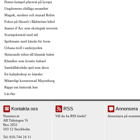
Ibsens lustspel placerat på lyxspa
Ungdomens olidliga ensamhet
Magisk, modern och maxad Robin
Fokus på filosofi i Rådströms bibel
Jeanne d’Arc som ekologisk terrorist
Svartsjukestrid med stil
Spökteater med känsla för form
Urbana troll i underjorden
Skimrande tribut till klassisk balett
Klassiker som kreativ kabaré
Samhällskritiskt spel som show
Ett kalejdoskop av känslor
Mästerligt konstruerad Mayenburg
Rappt om historisk hen
Läs fler
Kontakta oss
RSS
Annonsera
Nummer.se
Vill du ha RSS feeds?
Annonsera på nummer
AB Tidningen Vi
Box 2052
103 12 Stockholm
Tel: 010-744 24 11