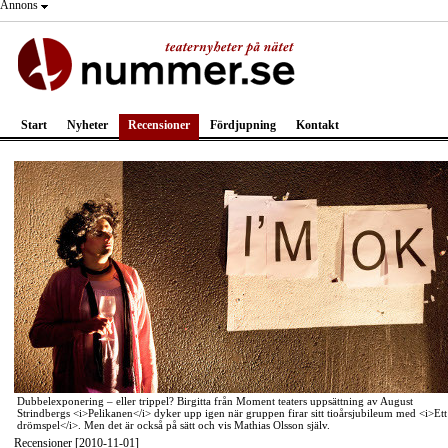
Annons
Start
Nyheter
Recensioner
Fördjupning
Kontakt
Dubbelexponering – eller trippel? Birgitta från Moment teaters uppsättning av August
Strindbergs <i>Pelikanen</i> dyker upp igen när gruppen firar sitt tioårsjubileum med <i>Ett
drömspel</i>. Men det är också på sätt och vis Mathias Olsson själv.
Recensioner [2010-11-01]