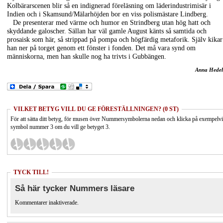
Kolbärarscenen blir så en indignerad föreläsning om läderindustrimisär i
Indien och i Skamsund/Mälarhöjden bor en viss polismästare Lindberg.
De presenterar med värme och humor en Strindberg utan hög hatt och
skyddande galoscher. Sällan har väl gamle August känts så samtida och
prosaisk som här, så strippad på pompa och högfärdig metaforik. Själv kikar
han ner på torget genom ett fönster i fonden. Det må vara synd om
människorna, men han skulle nog ha trivts i Gubbängen.
Anna Hedel
VILKET BETYG VILL DU GE FÖRESTÄLLNINGEN? (0 ST)
För att sätta ditt betyg, för musen över Nummersymbolerna nedan och klicka på exempelv
symbol nummer 3 om du vill ge betyget 3.
TYCK TILL!
Så här tycker Nummers läsare
Kommentarer inaktiverade.