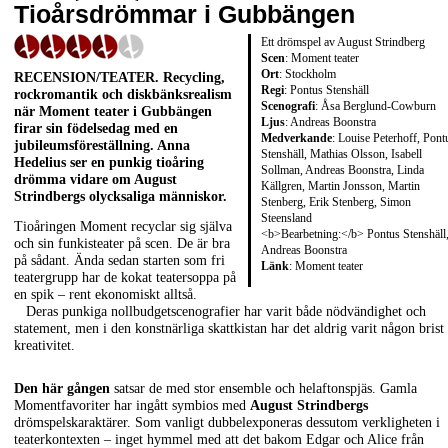
Tioårsdrömmar i Gubbängen
Ett drömspel av August Strindberg
Scen
: Moment teater
Ort
: Stockholm
RECENSION/TEATER
. Recycling,
Regi
: Pontus Stenshäll
rockromantik och diskbänksrealism
Scenografi
: Åsa Berglund-Cowburn
när Moment teater i Gubbängen
Ljus
: Andreas Boonstra
firar sin födelsedag med en
Medverkande
: Louise Peterhoff, Pont
jubileumsföreställning.
Anna
Stenshäll, Mathias Olsson, Isabell
Hedelius
ser en punkig tioåring
Sollman, Andreas Boonstra, Linda
drömma vidare om
August
Källgren, Martin Jonsson, Martin
Strindbergs
olycksaliga människor.
Stenberg, Erik Stenberg, Simon
Steensland
Tioåringen Moment recyclar sig själva
<b>Bearbetning:</b> Pontus Stenshäll
och sin funkisteater på scen. De är bra
Andreas Boonstra
på sådant. Ända sedan starten som fri
Länk
:
Moment teater
teatergrupp har de kokat teatersoppa på
en spik – rent ekonomiskt alltså.
Deras punkiga nollbudgetscenografier har varit både nödvändighet och
statement, men i den konstnärliga skattkistan har det aldrig varit någon brist
kreativitet.
Den här gången
satsar de med stor ensemble och helaftonspjäs. Gamla
Momentfavoriter har ingått symbios med
August Strindbergs
drömspelskaraktärer. Som vanligt dubbelexponeras dessutom verkligheten i
teaterkontexten – inget hymmel med att det bakom Edgar och Alice från