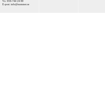
Vx: 010-744 24 00
E-post:
info@nummer.se