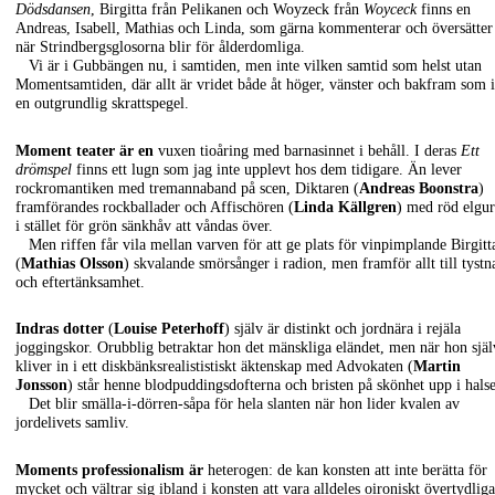
Dödsdansen
, Birgitta från Pelikanen och Woyzeck från
Woyceck
finns en
Andreas, Isabell, Mathias och Linda, som gärna kommenterar och översätter
när Strindbergsglosorna blir för ålderdomliga.
Vi är i Gubbängen nu, i samtiden, men inte vilken samtid som helst utan
Momentsamtiden, där allt är vridet både åt höger, vänster och bakfram som i
en outgrundlig skrattspegel.
Moment teater är en
vuxen tioåring med barnasinnet i behåll. I deras
Ett
drömspel
finns ett lugn som jag inte upplevt hos dem tidigare. Än lever
rockromantiken med tremannaband på scen, Diktaren (
Andreas Boonstra
)
framförandes rockballader och Affischören (
Linda Källgren
) med röd elgu
i stället för grön sänkhåv att våndas över.
Men riffen får vila mellan varven för att ge plats för vinpimplande Birgitt
(
Mathias Olsson
) skvalande smörsånger i radion, men framför allt till tystn
och eftertänksamhet.
Indras dotter
(
Louise Peterhoff
) själv är distinkt och jordnära i rejäla
joggingskor. Orubblig betraktar hon det mänskliga eländet, men när hon själ
kliver in i ett diskbänksrealististiskt äktenskap med Advokaten (
Martin
Jonsson
) står henne blodpuddingsdofterna och bristen på skönhet upp i hals
Det blir smälla-i-dörren-såpa för hela slanten när hon lider kvalen av
jordelivets samliv.
Moments professionalism är
heterogen: de kan konsten att inte berätta för
mycket och vältrar sig ibland i konsten att vara alldeles oironiskt övertydliga