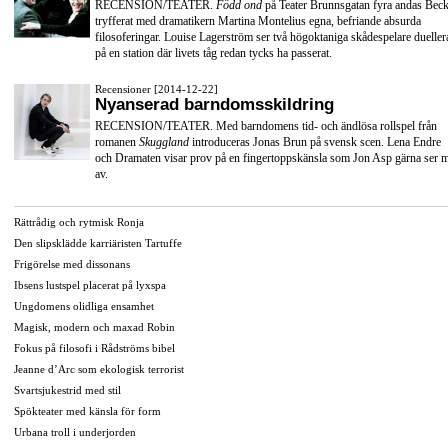
RECENSION/TEATER.
Född ond
på Teater Brunnsgatan fyra andas Beck
tryfferat med dramatikern Martina Montelius egna, befriande absurda
filosoferingar. Louise Lagerström ser två högoktaniga skådespelare dueller
på en station där livets tåg redan tycks ha passerat.
Recensioner [2014-12-22]
Nyanserad barndomsskildring
RECENSION/TEATER. Med barndomens tid- och ändlösa rollspel från
romanen
Skuggland
introduceras Jonas Brun på svensk scen. Lena Endre
och Dramaten visar prov på en fingertoppskänsla som Jon Asp gärna ser 
av.
Rättrådig och rytmisk Ronja
Den slipsklädde karriäristen Tartuffe
Frigörelse med dissonans
Ibsens lustspel placerat på lyxspa
Ungdomens olidliga ensamhet
Magisk, modern och maxad Robin
Fokus på filosofi i Rådströms bibel
Jeanne d’Arc som ekologisk terrorist
Svartsjukestrid med stil
Spökteater med känsla för form
Urbana troll i underjorden