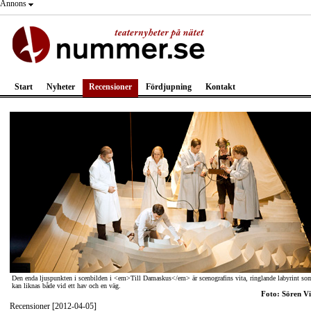
Annons
Start
Nyheter
Recensioner
Fördjupning
Kontakt
Den enda ljuspunkten i scenbilden i <em>Till Damaskus</em> är scenografins vita, ringlande labyrint so
kan liknas både vid ett hav och en väg.
Foto: Sören Vi
Recensioner [2012-04-05]