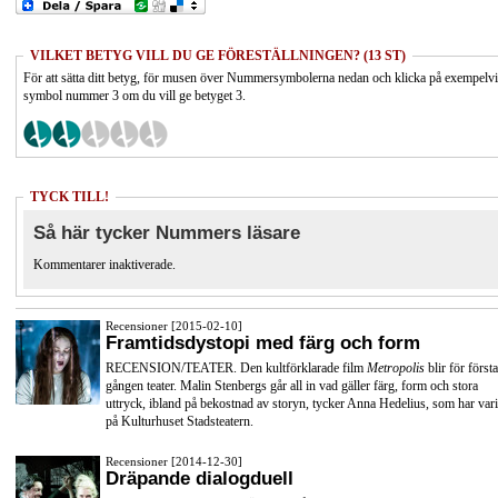
VILKET BETYG VILL DU GE FÖRESTÄLLNINGEN? (13 ST)
För att sätta ditt betyg, för musen över Nummersymbolerna nedan och klicka på exempelv
symbol nummer 3 om du vill ge betyget 3.
TYCK TILL!
Så här tycker Nummers läsare
Kommentarer inaktiverade.
Recensioner [2015-02-10]
Framtidsdystopi med färg och form
RECENSION/TEATER. Den kultförklarade film
Metropolis
blir för första
gången teater. Malin Stenbergs går all in vad gäller färg, form och stora
uttryck, ibland på bekostnad av storyn, tycker Anna Hedelius, som har vari
på Kulturhuset Stadsteatern.
Recensioner [2014-12-30]
Dräpande dialogduell