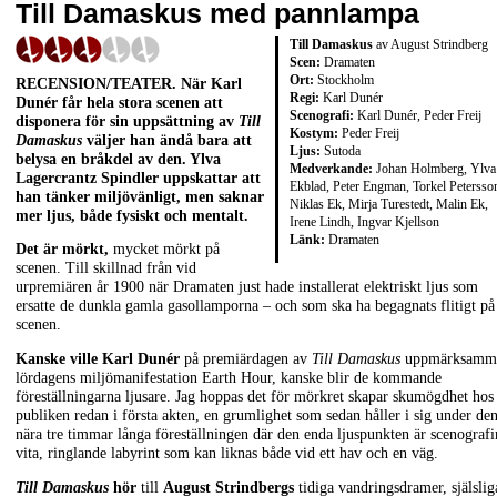
Till Damaskus med pannlampa
Till Damaskus
av August Strindberg
Scen:
Dramaten
Ort:
Stockholm
RECENSION/TEATER. När Karl
Regi:
Karl Dunér
Dunér får hela stora scenen att
Scenografi:
Karl Dunér, Peder Freij
disponera för sin uppsättning av
Till
Kostym:
Peder Freij
Damaskus
väljer han ändå bara att
Ljus:
Sutoda
belysa en bråkdel av den. Ylva
Medverkande:
Johan Holmberg, Ylva
Lagercrantz Spindler uppskattar att
Ekblad, Peter Engman, Torkel Petersso
han tänker miljövänligt, men saknar
Niklas Ek, Mirja Turestedt, Malin Ek,
mer ljus, både fysiskt och mentalt.
Irene Lindh, Ingvar Kjellson
Länk:
Dramaten
Det är mörkt,
mycket mörkt på
scenen. Till skillnad från vid
urpremiären år 1900 när Dramaten just hade installerat elektriskt ljus som
ersatte de dunkla gamla gasollamporna – och som ska ha begagnats flitigt på
scenen.
Kanske ville
Karl Dunér
på premiärdagen av
Till Damaskus
uppmärksamm
lördagens miljömanifestation Earth Hour, kanske blir de kommande
föreställningarna ljusare. Jag hoppas det för mörkret skapar skumögdhet hos
publiken redan i första akten, en grumlighet som sedan håller i sig under de
nära tre timmar långa föreställningen där den enda ljuspunkten är scenografi
vita, ringlande labyrint som kan liknas både vid ett hav och en väg.
Till Damaskus
hör
till
August Strindbergs
tidiga vandringsdramer, själslig