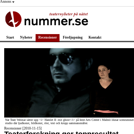
Annons
Start
Nyheter
Recensioner
Fördjupning
Kontakt
När Teatr Weimar sätter upp <i> Hamlet II: exit ghost</i> på Inter Arts Center i Malmö liknar scenrummet
studio där ljudkonst, bildkonst, röst, text och kropp sammansmälter.
Recensioner [2010-11-15]