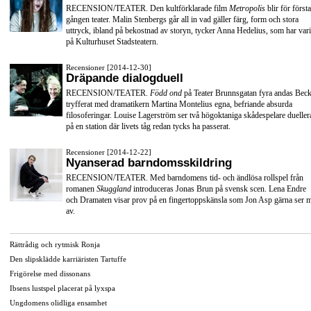
RECENSION/TEATER. Den kultförklarade film
Metropolis
blir för första
gången teater. Malin Stenbergs går all in vad gäller färg, form och stora
uttryck, ibland på bekostnad av storyn, tycker Anna Hedelius, som har vari
på Kulturhuset Stadsteatern.
Recensioner [2014-12-30]
Dräpande dialogduell
RECENSION/TEATER.
Född ond
på Teater Brunnsgatan fyra andas Beck
tryfferat med dramatikern Martina Montelius egna, befriande absurda
filosoferingar. Louise Lagerström ser två högoktaniga skådespelare dueller
på en station där livets tåg redan tycks ha passerat.
Recensioner [2014-12-22]
Nyanserad barndomsskildring
RECENSION/TEATER. Med barndomens tid- och ändlösa rollspel från
romanen
Skuggland
introduceras Jonas Brun på svensk scen. Lena Endre
och Dramaten visar prov på en fingertoppskänsla som Jon Asp gärna ser 
av.
Rättrådig och rytmisk Ronja
Den slipsklädde karriäristen Tartuffe
Frigörelse med dissonans
Ibsens lustspel placerat på lyxspa
Ungdomens olidliga ensamhet