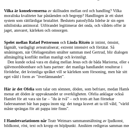
Vilka är konsekvenserna
av skillnaden mellan ord och handling? Vilka
moraliska kvaliteter har påståenden och begrepp? Handlingen är ett slutet
system som rättfärdigar brutalitet. Beslutets patosfyllda lidelse är sin egen
nihilistiska antimoral. Utförandet legitimerar det onda, och våldets offer är
jaget, ansvaret, kärleken och omsorgen.
Spelet mellan Rafael Pettersson
och
Linda Ritzén
är intimt, ömsint,
lågmält, vardagligt avteatraliserat; extremt intensivt och förtätat. Så
småningom, när Ofeliagestalten smälter samman med Gertrud, blir dialogen
allmängiltig konflikt mellan manligt och kvinnligt.
Den kunde också vara en dialog mellan Jesus och de båda Mariorna, eller 
självmordsbombare och hans partner: det manliga handlandet resulterar i
förödelse, det kvinnliga språket vill se kärleken som försoning, men bär sitt
eget våld i form av ”överlämnandet”.
Här är det Ofelia
som talar om sömnen, döden, som befriare, medan Haml
menar att döden är uppvaknandet ur overkligheten. Ofelia anklagar också
Hamlet för att vara sin far – ”du är två” – och trots att han förnekar
fadersnamnet bär han pappa inom sig: det tunga kravet att ta till våld, ”värl
måste sprängas för att pappa inte finns”.
I Hamletvariationen når
Teatr Weimars sammansmältning av ljudkonst,
bildkonst, röst, text och kropp en höjdpunkt. Ansikten redigeras samman me