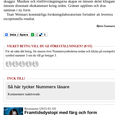
skuggor. Musiken och röstförvrängningarna skapar en ömsom skönt klingand
ömsom dissonant ekokammare kring orden. Gränser upplöses och dras
samman i ny form.
Teatr Weimars konstnärliga forskningslaboratorium fortsätter att leverera
exceptionella resultat.
Björn Gunnars
VILKET BETYG VILL DU GE FÖRESTÄLLNINGEN? (0 ST)
För att sätta ditt betyg, för musen över Nummersymbolerna nedan och klicka på exempelv
symbol nummer 3 om du vill ge betyget 3.
TYCK TILL!
Så här tycker Nummers läsare
Kommentarer inaktiverade.
Recensioner [2015-02-10]
Framtidsdystopi med färg och form