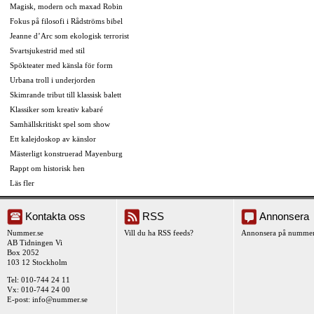
Magisk, modern och maxad Robin
Fokus på filosofi i Rådströms bibel
Jeanne d’Arc som ekologisk terrorist
Svartsjukestrid med stil
Spökteater med känsla för form
Urbana troll i underjorden
Skimrande tribut till klassisk balett
Klassiker som kreativ kabaré
Samhällskritiskt spel som show
Ett kalejdoskop av känslor
Mästerligt konstruerad Mayenburg
Rappt om historisk hen
Läs fler
Kontakta oss
RSS
Annonsera
Nummer.se
Vill du ha RSS feeds?
Annonsera på nummer
AB Tidningen Vi
Box 2052
103 12 Stockholm
Tel: 010-744 24 11
Vx: 010-744 24 00
E-post:
info@nummer.se