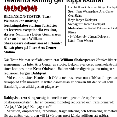
Teaterforskning ger toppresultat
Hamlet II: exit ghost av Jörgen Dahlqvi
Scen
: Teatr Weimar/Inter Arts Center
Ort
: Skåne
RECENSION/TEATER
. Teatr
Regi
: Jörgen Dahlqvist
Weimars konstnärliga
Scenografi
: Jörgen Dahlqvist
forskningslaboratorium fortsätter
Medverkande
: Rafael Pettersson, Lin
att leverera exceptionella resultat,
Ritzén
skriver Nummers
Björn Gunnarsson
<b>Video:</b> Jörgen Dahlqvist
efter att ha sett
William
Länk
:
Teatr Weimar
Shakespeare
dekonstruerad i
Hamlet
II: exit ghost
på Inter Arts Center i
Malmö.
När Teatr Weimar språkdekonstruerar
William Shakespeares
Hamlet
liknar
scenrummet på Inter Arts Center en studio. Bakom avancerad musikelektron
sitter kompositören
Kent Olofsson
. Bakom videoredigeringsutrustningen sit
regissören
Jörgen Dahlqvist
.
Vid ett bord sitter Hamlet och Ofelia och resonerar om våldshandlingen s
frikopplad från moralen. Klyftan däremellan är orsaken till det tvivel som
Hamletfiguren alltid ges att plågas av.
Dahlqvists text slingrar
sig in emellan och igenom de uppbrutna
Shakespearecitaten. Här en berömd monolog reducerad och transformerad:
”Är jag? Var jag? Kan jag vara?”
Variation, omplacering, repetition, fragmentering och fokusering är meto
för att utröna vad orden vill få världens mest kända rollfigur att utföra.