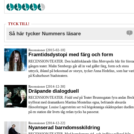
TYCK TILL!
Så här tycker Nummers läsare
1
Recensioner [2015-02-10]
Framtidsdystopi med färg och form
RECENSION/TEATER. Den kultförklarade film
Metropolis
blir för första
gången teater. Malin Stenbergs går all in vad gäller färg, form och stora
uttryck, ibland på bekostnad av storyn, tycker Anna Hedelius, som har vari
på Kulturhuset Stadsteatern.
Recensioner [2014-12-30]
Dräpande dialogduell
RECENSION/TEATER.
Född ond
på Teater Brunnsgatan fyra andas Beck
tryfferat med dramatikern Martina Montelius egna, befriande absurda
filosoferingar. Louise Lagerström ser två högoktaniga skådespelare dueller
på en station där livets tåg redan tycks ha passerat.
Recensioner [2014-12-22]
Nyanserad barndomsskildring