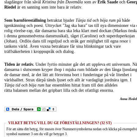
slagdängor från såväl
Kristina från Duvemåla
som av
Erik Saade
och
Geor
Riedel
är en sanning som inte bara är relativ.
Som barnföreställning
betraktat bjuder
Tänja tid och böja rum
på både
igenkänning och poesi. Uttrycket ”Jag ska bara” tas till nya dimensioner via 
rolig rörelse-rap, där dansarna bara ska leka klart med dockan (Markus önsk
i denna genusmedvetna dansmusikal), tåget (Caroline) och superduperkojan
(Johan). Ordlös dans till regnljud och stråk ger möjlighet till egna resor i
tankens värld. Även vuxna betraktare får sina blinkningar tack vare
träffsäkerheten i kroppsspråk och dialog.
Tiden är relativ.
Under fyrtio minuter går det att uppleva ett universum. N
dansarna i slutscenen kryper ihop i mjuka rum bildade av den långa ljusslan
de dansar med, är det lätt att försvinna bort i funderingar på vår litenhet i
världsalltet. Strax därpå tänds ljuset och allt är vardagligt jordnära igen. I
Tänja tid och böja rum
har ensemblen hittat fram till den alldeles
rätta balansen mellan det gripbart lilla och det ofattligt enorma.
Anna Hedel
VILKET BETYG VILL DU GE FÖRESTÄLLNINGEN? (32 ST)
För att sätta ditt betyg, för musen över Nummersymbolerna nedan och klicka på exempelv
symbol nummer 3 om du vill ge betyget 3.