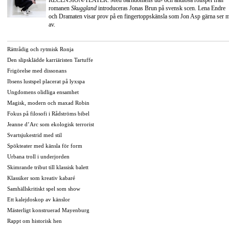
RECENSION/TEATER. Med barndomens tid- och ändlösa rollspel från
romanen
Skuggland
introduceras Jonas Brun på svensk scen. Lena Endre
och Dramaten visar prov på en fingertoppskänsla som Jon Asp gärna ser 
av.
Rättrådig och rytmisk Ronja
Den slipsklädde karriäristen Tartuffe
Frigörelse med dissonans
Ibsens lustspel placerat på lyxspa
Ungdomens olidliga ensamhet
Magisk, modern och maxad Robin
Fokus på filosofi i Rådströms bibel
Jeanne d’Arc som ekologisk terrorist
Svartsjukestrid med stil
Spökteater med känsla för form
Urbana troll i underjorden
Skimrande tribut till klassisk balett
Klassiker som kreativ kabaré
Samhällskritiskt spel som show
Ett kalejdoskop av känslor
Mästerligt konstruerad Mayenburg
Rappt om historisk hen