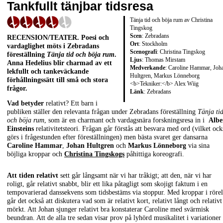
Tankfullt tänjbar tidsresa
Tänja tid och böja rum av Christina
Tingskog
Scen
: Zebradans
RECENSION/TEATER
. Poesi och
Ort
: Stockholm
vardaglighet möts i Zebradans
Scenografi
: Christina Tingskog
föreställning
Tänja tid och böja rum
.
Ljus
: Thomas Mirstam
Anna Hedelius blir charmad av ett
Medverkande
: Caroline Hammar, Joh
lekfullt och tankeväckande
Hultgren, Markus Lönneborg
förhållningssätt till små och stora
<b>Tekniker:</b> Alex Wiig
frågor.
Länk
:
Zebradans
Vad betyder
relativt? Ett barn i
publiken ställer den relevanta frågan under Zebradans föreställning
Tänja ti
och böja rum
, som är en charmant och vardagsnära forskningsresa in i
Albe
Einsteins
relativitetsteori. Frågan går förstås att besvara med ord (vilket ock
görs i frågestunden efter föreställningen) men bästa svaret ger dansarna
Caroline Hammar
,
Johan Hultgren
och
Markus Lönneborg
via sina
böjliga kroppar och
Christina Tingskogs
påhittiga koreografi.
Att tiden relativt
sett går långsamt när vi har tråkigt; att den, när vi har
roligt, går relativt snabbt, blir ett lika påtagligt som skojigt faktum i en
tempovarierad danssekvens som tidsbestäms via stoppur. Med kroppar i rörel
går det också att diskutera vad som är relativt kort, relativt långt och relativt
mörkt. Att Johan sjunger relativt bra konstaterar Caroline med svärmisk
beundran. Att de alla tre sedan visar prov på lyhörd musikalitet i variationer