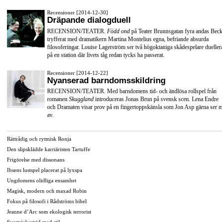
Recensioner [2014-12-30]
Dräpande dialogduell
RECENSION/TEATER.
Född ond
på Teater Brunnsgatan fyra andas Beck
tryfferat med dramatikern Martina Montelius egna, befriande absurda
filosoferingar. Louise Lagerström ser två högoktaniga skådespelare dueller
på en station där livets tåg redan tycks ha passerat.
Recensioner [2014-12-22]
Nyanserad barndomsskildring
RECENSION/TEATER. Med barndomens tid- och ändlösa rollspel från
romanen
Skuggland
introduceras Jonas Brun på svensk scen. Lena Endre
och Dramaten visar prov på en fingertoppskänsla som Jon Asp gärna ser 
av.
Rättrådig och rytmisk Ronja
Den slipsklädde karriäristen Tartuffe
Frigörelse med dissonans
Ibsens lustspel placerat på lyxspa
Ungdomens olidliga ensamhet
Magisk, modern och maxad Robin
Fokus på filosofi i Rådströms bibel
Jeanne d’Arc som ekologisk terrorist