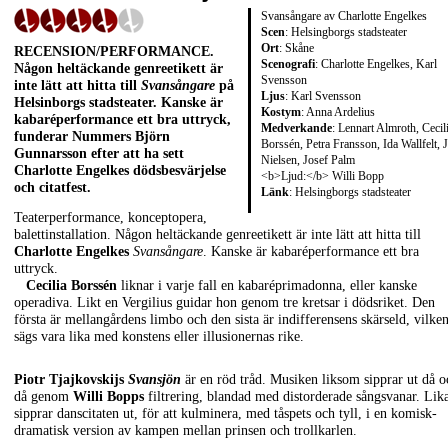
Svansångare av Charlotte Engelkes
Scen
: Helsingborgs stadsteater
Ort
: Skåne
RECENSION/PERFORMANCE
.
Scenografi
: Charlotte Engelkes, Karl
Någon heltäckande genreetikett är
Svensson
inte lätt att hitta till
Svansångare
på
Ljus
: Karl Svensson
Helsinborgs stadsteater. Kanske är
Kostym
: Anna Ardelius
kabaréperformance ett bra uttryck,
Medverkande
: Lennart Almroth, Cecil
funderar Nummers
Björn
Borssén, Petra Fransson, Ida Wallfelt, 
Gunnarsson
efter att ha sett
Nielsen, Josef Palm
Charlotte Engelkes
dödsbesvärjelse
<b>Ljud:</b> Willi Bopp
och citatfest.
Länk
:
Helsingborgs stadsteater
Teaterperformance, konceptopera,
balettinstallation. Någon heltäckande genreetikett är inte lätt att hitta till
Charlotte Engelkes
Svansångare
. Kanske är kabaréperformance ett bra
uttryck.
Cecilia Borssén
liknar i varje fall en kabaréprimadonna, eller kanske
operadiva. Likt en Vergilius guidar hon genom tre kretsar i dödsriket. Den
första är mellangårdens limbo och den sista är indifferensens skärseld, vilke
sägs vara lika med konstens eller illusionernas rike.
Piotr Tjajkovskijs
Svansjön
är en röd tråd. Musiken liksom sipprar ut då o
då genom
Willi Bopps
filtrering, blandad med distorderade sångsvanar. Lik
sipprar danscitaten ut, för att kulminera, med tåspets och tyll, i en komisk-
dramatisk version av kampen mellan prinsen och trollkarlen.