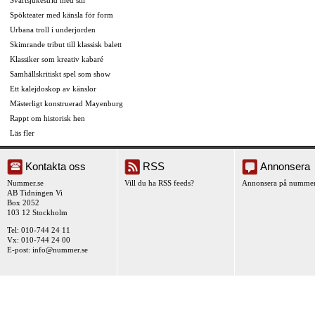
Svartsjukestrid med stil
Spökteater med känsla för form
Urbana troll i underjorden
Skimrande tribut till klassisk balett
Klassiker som kreativ kabaré
Samhällskritiskt spel som show
Ett kalejdoskop av känslor
Mästerligt konstruerad Mayenburg
Rappt om historisk hen
Läs fler
Kontakta oss
RSS
Annonsera
Nummer.se
Vill du ha RSS feeds?
Annonsera på nummer
AB Tidningen Vi
Box 2052
103 12 Stockholm
Tel: 010-744 24 11
Vx: 010-744 24 00
E-post:
info@nummer.se