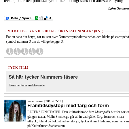
tecken, då är den politiska symboliken dödligt stark och adressaten tydlig.
Björn Gunnars
VILKET BETYG VILL DU GE FÖRESTÄLLNINGEN? (0 ST)
För att sätta ditt betyg, för musen över Nummersymbolerna nedan och klicka på exempelv
symbol nummer 3 om du vill ge betyget 3.
TYCK TILL!
Så här tycker Nummers läsare
Kommentarer inaktiverade.
Recensioner [2015-02-10]
Framtidsdystopi med färg och form
RECENSION/TEATER. Den kultförklarade film
Metropolis
blir för första
gången teater. Malin Stenbergs går all in vad gäller färg, form och stora
uttryck, ibland på bekostnad av storyn, tycker Anna Hedelius, som har vari
på Kulturhuset Stadsteatern.