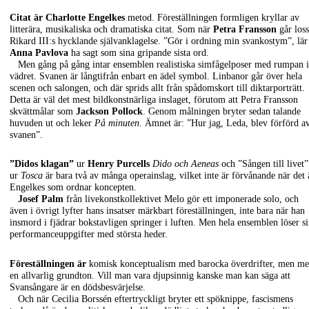
Citat är Charlotte Engelkes
metod. Föreställningen formligen kryllar av
litterära, musikaliska och dramatiska citat. Som när
Petra Fransson
går loss
Rikard III:s hycklande självanklagelse. ”Gör i ordning min svankostym”, lär
Anna Pavlova
ha sagt som sina gripande sista ord.
Men gång på gång intar ensemblen realistiska simfågelposer med rumpan i
vädret. Svanen är långtifrån enbart en ädel symbol. Linbanor går över hela
scenen och salongen, och där sprids allt från spådomskort till diktarporträtt.
Detta är väl det mest bildkonstnärliga inslaget, förutom att Petra Fransson
skvättmålar som
Jackson Pollock
. Genom målningen bryter sedan talande
huvuden ut och leker
På minuten
. Ämnet är: ”Hur jag, Leda, blev förförd a
svanen”.
”Didos klagan”
ur
Henry Purcells
Dido och Aeneas
och ”Sången till livet”
ur
Tosca
är bara två av många operainslag, vilket inte är förvånande när det 
Engelkes som ordnar koncepten.
Josef Palm
från livekonstkollektivet Melo gör ett imponerade solo, och
även i övrigt lyfter hans insatser märkbart föreställningen, inte bara när han
insmord i fjädrar bokstavligen springer i luften. Men hela ensemblen löser s
performanceuppgifter med största heder.
Föreställningen är
komisk konceptualism med barocka överdrifter, men m
en allvarlig grundton. Vill man vara djupsinnig kanske man kan säga att
Svansångare är en dödsbesvärjelse.
Och när Cecilia Borssén eftertryckligt bryter ett spöknippe, fascismens