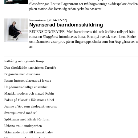
filosoferingar. Louise Lagerström ser två högoktaniga skådespelare dueller
på en station där livets tåg redan tycks ha passerat.
Recensioner [2014-12-22]
Nyanserad barndomsskildring
RECENSION/TEATER. Med barndomens tid- och ändlösa rollspel från
romanen
Skuggland
introduceras Jonas Brun på svensk scen. Lena Endre
och Dramaten visar prov på en fingertoppskänsla som Jon Asp gärna ser 
av.
Rättrådig och rytmisk Ronja
Den slipsklädde karriäristen Tartuffe
Frigörelse med dissonans
Ibsens lustspel placerat på lyxspa
Ungdomens olidliga ensamhet
Magisk, modern och maxad Robin
Fokus på filosofi i Rådströms bibel
Jeanne d’Arc som ekologisk terrorist
Svartsjukestrid med stil
Spökteater med känsla för form
Urbana troll i underjorden
Skimrande tribut till klassisk balett