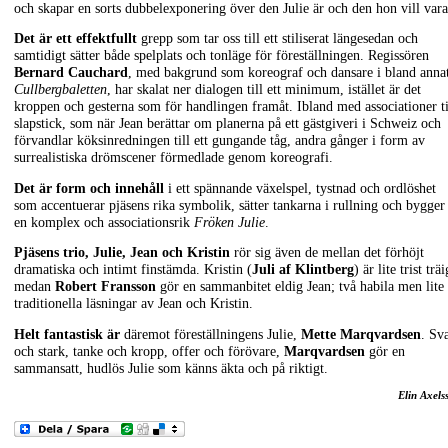
och skapar en sorts dubbelexponering över den Julie är och den hon vill vara
Det är ett effektfullt
grepp som tar oss till ett stiliserat längesedan och
samtidigt sätter både spelplats och tonläge för föreställningen. Regissören
Bernard Cauchard
, med bakgrund som koreograf och dansare i bland anna
Cullbergbaletten
, har skalat ner dialogen till ett minimum, istället är det
kroppen och gesterna som för handlingen framåt. Ibland med associationer ti
slapstick, som när Jean berättar om planerna på ett gästgiveri i Schweiz och
förvandlar köksinredningen till ett gungande tåg, andra gånger i form av
surrealistiska drömscener förmedlade genom koreografi.
Det är form och innehåll
i ett spännande växelspel, tystnad och ordlöshet
som accentuerar pjäsens rika symbolik, sätter tankarna i rullning och bygger
en komplex och associationsrik
Fröken Julie
.
Pjäsens trio, Julie, Jean och Kristin
rör sig även de mellan det förhöjt
dramatiska och intimt finstämda. Kristin (
Juli af Klintberg
) är lite trist träi
medan
Robert Fransson
gör en sammanbitet eldig Jean; två habila men lite
traditionella läsningar av Jean och Kristin.
Helt fantastisk är
däremot föreställningens Julie,
Mette Marqvardsen
. Sv
och stark, tanke och kropp, offer och förövare,
Marqvardsen
gör en
sammansatt, hudlös Julie som känns äkta och på riktigt.
Elin Axels