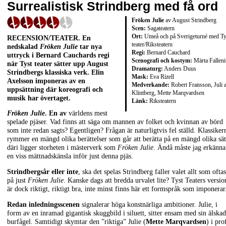
Surrealistisk Strindberg med få ord
Fröken Julie
av August Strindberg
Scen:
Sagateatern
Ort:
Umeå och på Sverigeturné med Ty
RECENSION/TEATER. En
teater/Riksteatern
nedskalad
Fröken Julie
tar nya
Regi:
Bernard Cauchard
uttryck i Bernard Cauchards regi
Scenografi och kostym:
Märta Falleni
när Tyst teater sätter upp August
Dramaturg:
Anders Duus
Strindbergs klassiska verk. Elin
Mask:
Eva Rizell
Axelsson imponeras av en
Medverkande:
Robert Fransson, Juli 
uppsättning där koreografi och
Klintberg, Mette Marqvardsen
musik har övertaget.
Länk:
Riksteatern
Fröken Julie
. En av
världens mest
spelade pjäser. Vad finns att säga om mannen av folket och kvinnan av börd
som inte redan sagts? Egentligen? Frågan är naturligtvis fel ställd. Klassiker
rymmer en mängd olika berättelser som går att berätta på en mängd olika sät
däri ligger storheten i mästerverk som
Fröken Julie
. Ändå måste jag erkänna
en viss mättnadskänsla inför just denna pjäs.
Strindbergsår eller inte
, ska det spelas Strindberg faller valet allt som oftas
på just
Fröken Julie
. Kanske dags att bredda urvalet lite? Tyst Teaters versio
är dock riktigt, riktigt bra, inte minst finns här ett formspråk som imponerar
Redan inledningsscenen
signalerar höga konstnärliga ambitioner. Julie, i
form av en inramad gigantisk skuggbild i siluett, sitter ensam med sin älska
burfågel. Samtidigt skymtar den ”riktiga” Julie (
Mette Marqvardsen
) i pro