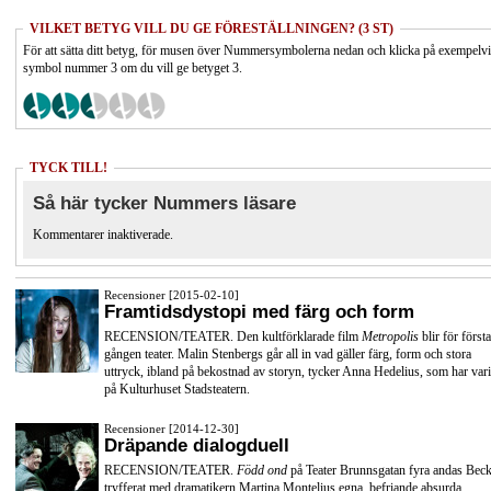
VILKET BETYG VILL DU GE FÖRESTÄLLNINGEN? (3 ST)
För att sätta ditt betyg, för musen över Nummersymbolerna nedan och klicka på exempelv
symbol nummer 3 om du vill ge betyget 3.
TYCK TILL!
Så här tycker Nummers läsare
Kommentarer inaktiverade.
Recensioner [2015-02-10]
Framtidsdystopi med färg och form
RECENSION/TEATER. Den kultförklarade film
Metropolis
blir för första
gången teater. Malin Stenbergs går all in vad gäller färg, form och stora
uttryck, ibland på bekostnad av storyn, tycker Anna Hedelius, som har vari
på Kulturhuset Stadsteatern.
Recensioner [2014-12-30]
Dräpande dialogduell
RECENSION/TEATER.
Född ond
på Teater Brunnsgatan fyra andas Beck
tryfferat med dramatikern Martina Montelius egna, befriande absurda