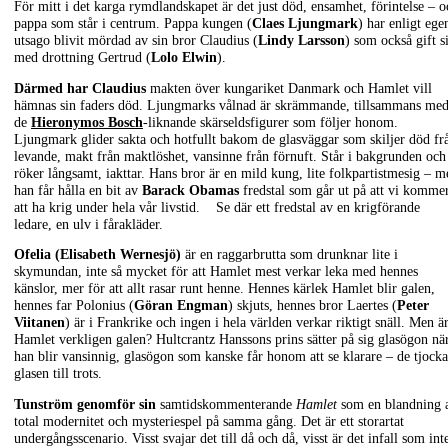
För mitt i det karga rymdlandskapet är det just död, ensamhet, förintelse – o
pappa som står i centrum. Pappa kungen (
Claes Ljungmark
) har enligt ege
utsago blivit mördad av sin bror Claudius (
Lindy Larsson
) som också gift s
med drottning Gertrud (
Lolo Elwin
).
Därmed har Claudius
makten över kungariket Danmark och Hamlet vill
hämnas sin faders död. Ljungmarks vålnad är skrämmande, tillsammans me
de
Hieronymos Bosch
-liknande skärseldsfigurer som följer honom.
Ljungmark glider sakta och hotfullt bakom de glasväggar som skiljer död fr
levande, makt från maktlöshet, vansinne från förnuft. Står i bakgrunden och
röker långsamt, iakttar. Hans bror är en mild kung, lite folkpartistmesig – m
han får hålla en bit av
Barack Obamas
fredstal som går ut på att vi komme
att ha krig under hela vår livstid. Se där ett fredstal av en krigförande
ledare, en ulv i fårakläder.
Ofelia (Elisabeth Wernesjö)
är en raggarbrutta som drunknar lite i
skymundan, inte så mycket för att Hamlet mest verkar leka med hennes
känslor, mer för att allt rasar runt henne. Hennes kärlek Hamlet blir galen,
hennes far Polonius (
Göran Engman
) skjuts, hennes bror Laertes (
Peter
Viitanen
) är i Frankrike och ingen i hela världen verkar riktigt snäll. Men ä
Hamlet verkligen galen? Hultcrantz Hanssons prins sätter på sig glasögon nä
han blir vansinnig, glasögon som kanske får honom att se klarare – de tjocka
glasen till trots.
Tunström genomför sin
samtidskommenterande
Hamlet
som en blandning 
total modernitet och mysteriespel på samma gång. Det är ett storartat
undergångsscenario. Visst svajar det till då och då, visst är det infall som int