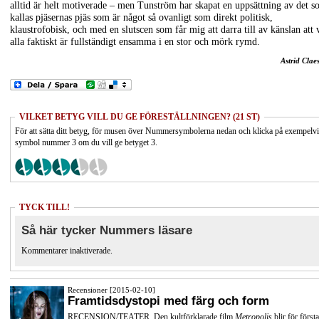
alltid är helt motiverade – men Tunström har skapat en uppsättning av det 
kallas pjäsernas pjäs som är något så ovanligt som direkt politisk,
klaustrofobisk, och med en slutscen som får mig att darra till av känslan att 
alla faktiskt är fullständigt ensamma i en stor och mörk rymd.
Astrid Clae
VILKET BETYG VILL DU GE FÖRESTÄLLNINGEN? (21 ST)
För att sätta ditt betyg, för musen över Nummersymbolerna nedan och klicka på exempelv
symbol nummer 3 om du vill ge betyget 3.
TYCK TILL!
Så här tycker Nummers läsare
Kommentarer inaktiverade.
Recensioner [2015-02-10]
Framtidsdystopi med färg och form
RECENSION/TEATER. Den kultförklarade film
Metropolis
blir för första