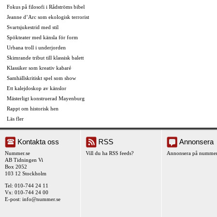
Fokus på filosofi i Rådströms bibel
Jeanne d’Arc som ekologisk terrorist
Svartsjukestrid med stil
Spökteater med känsla för form
Urbana troll i underjorden
Skimrande tribut till klassisk balett
Klassiker som kreativ kabaré
Samhällskritiskt spel som show
Ett kalejdoskop av känslor
Mästerligt konstruerad Mayenburg
Rappt om historisk hen
Läs fler
Kontakta oss
RSS
Annonsera
Nummer.se
Vill du ha RSS feeds?
Annonsera på nummer
AB Tidningen Vi
Box 2052
103 12 Stockholm
Tel: 010-744 24 11
Vx: 010-744 24 00
E-post:
info@nummer.se