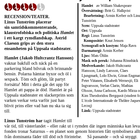
Hamlet
av William Shakespeare
Översättning:
Britt G. Hallqvist
Bearbetning:
Armin Kerber och Lin
RECENSION/TEATER.
Tunström
Linus Tunström placerar
Scen:
Uppsala stadsteater
sin samtidskommenterande,
Ort:
Uppsala
klaustrofobiska och politiska
Hamlet
Regi:
Linus Tunström
i ett kargt rymdlandskap. Astrid
Kompositör:
Knut Jensen
Claeson grips av den stora
Scenografi och kostym:
Maja Ravn
ensamheten på Uppsala stadsteater.
Darmaturgi:
Armin Kerber
Ljus:
Mats Öhlin
Hamlet (Jakob Hultcrantz Hansson)
Mask och peruk:
Johanna Rönnbäck
vaknar bakfull och näck på en
Medverkande:
Jakob Hultcrantz
parkering bland bilvrak och brinnande
Hansson, Lindy Larsson, Claes
bensin. Polarna hämtar byxor och öl i
Ljungmark, Lolo Elwin, Göran Engman
sexpack. Töm och glöm, låt partyt
Peter Viitanen, Elisabeth Wernesjö, Eli
fortsätta! Mitt i detta går det upp för
Ingvarsson, Stefan Clarin, Mathias
Hamlet att pappa är död. Hamlet är på
Olsson, Anna Carlsson, Kardo Mirza o
Uppsala stadsteater en slackerprins som
Kim Theodoridou Bergqusit (student fr
varken verkar veta varför just han
L’école Internationale de Théâtre Jaque
Lecoq)
blivit prins eller vad han nu ska ta sig
Länk:
Uppsala stadsteater
till.
Linus Tunström har
tagit
Hamlet
till
vår tid, till västerlandet – eller rakt ut i rymden där ingen människa kan leva
fonden tronar Saturnus – en planet som genom historien fått symbolisera allt
från dominanta fäder till död och förintelse. Så passande – och så snyggt.