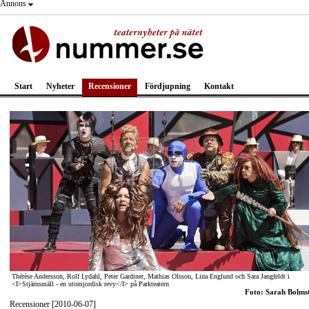
Annons
Start
Nyheter
Recensioner
Fördjupning
Kontakt
Thérèse Andersson, Rolf Lydahl, Peter Gardiner, Mathias Olsson, Lina Englund och Sara Jangfeldt i
<I>Stjärnsmäll - en utomjordisk revy</I> på Parkteatern
Foto: Sarah Bolms
Recensioner [2010-06-07]