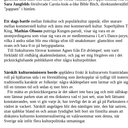
Sara Jangfelds
försilvrade Carola-look-a-like Bible Bitch, direktunderställd
”pappsen” i himlen.
Ett slags battle
mellan finkultur och populärkultur uppstår, eller snarare
mellan kommersiell kultur och ännu mer kommersiell kultur. Superhjälten 
King,
Mathias Olssons
puttriga Kungen-parodi, visar sig vara en av
utomjordingarna som visar sig vara en av medlemmarna i Let’s Dance-juryn
vilka å andra sidan blir ena riktiga ufon till smakdomare: glamråttor med
svans och bara 0:or på betygspadarna.
Till finkulturens försvar kommer Agnes från
Ett drömspel
, som varit
förklädd till rödhårig akademiledamot, och jag ser mig förgäves om i det
picknickglufsande publikhavet efter några kulturpolitiker.
Särskilt kulturministern borde
applådera friskt åt kulturarvets framträdan
roll på hjältarnas sida i en föreställning som återkopplar så tydligt till teatern
traditionella karaktär av folknöje: några skådespelare som larmar och gör sig
till en timmes tid och sedan ej mer hörs av.
För mätta av picknickkorgarna är det säkert inte bara jag och mitt sällskap
som lämnar parken utan att ens diskutera vad vi just sett, utan helt lättsamt
konstaterandes, som vi gör varje år, hur trevligt det är att gå på Parkteatern 
vädret är vackert. Särskilt angelägen blir den nämligen inte, den här satiren,
utan sjabblar bland en och annan fyndighet helt bort sin finstilta ansats att
diskutera kulturens kommersialisering en valårssommar som denna, när
Sverige står inför flera kulturpolitiska utmaningar.