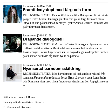
Recensioner [2015-02-10]
Framtidsdystopi med färg och form
RECENSION/TEATER. Den kultförklarade film
Metropolis
blir för första
gången teater. Malin Stenbergs går all in vad gäller färg, form och stora
uttryck, ibland på bekostnad av storyn, tycker Anna Hedelius, som har vari
på Kulturhuset Stadsteatern.
Recensioner [2014-12-30]
Dräpande dialogduell
RECENSION/TEATER.
Född ond
på Teater Brunnsgatan fyra andas Beck
tryfferat med dramatikern Martina Montelius egna, befriande absurda
filosoferingar. Louise Lagerström ser två högoktaniga skådespelare dueller
på en station där livets tåg redan tycks ha passerat.
Recensioner [2014-12-22]
Nyanserad barndomsskildring
RECENSION/TEATER. Med barndomens tid- och ändlösa rollspel från
romanen
Skuggland
introduceras Jonas Brun på svensk scen. Lena Endre
och Dramaten visar prov på en fingertoppskänsla som Jon Asp gärna ser 
av.
Rättrådig och rytmisk Ronja
Den slipsklädde karriäristen Tartuffe
Frigörelse med dissonans