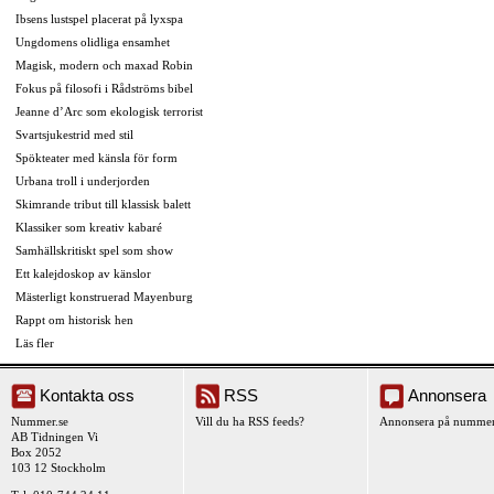
Ibsens lustspel placerat på lyxspa
Ungdomens olidliga ensamhet
Magisk, modern och maxad Robin
Fokus på filosofi i Rådströms bibel
Jeanne d’Arc som ekologisk terrorist
Svartsjukestrid med stil
Spökteater med känsla för form
Urbana troll i underjorden
Skimrande tribut till klassisk balett
Klassiker som kreativ kabaré
Samhällskritiskt spel som show
Ett kalejdoskop av känslor
Mästerligt konstruerad Mayenburg
Rappt om historisk hen
Läs fler
Kontakta oss
RSS
Annonsera
Nummer.se
Vill du ha RSS feeds?
Annonsera på nummer
AB Tidningen Vi
Box 2052
103 12 Stockholm