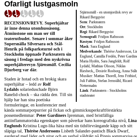
Ofarligt lustgasmoln
Stjärnsmäll - en utomjordisk revy av
Rikard Bergqvist
Scen
: Parkteatern
RECENSION/REVY
. Superhjältar
Ort
: Stockholm
är inne denna utomhussäsong.
Regi
: Rikard Bergqvist
Åtminstone om man ser till
Scenografi
: Fridjon Rafnsson
teaterutbudet. Senare i sommar åker
Kostym
: Fridjon Rafnsson
Supersnälla Silversara och Stål-
Mask
: Sara Englund
Henrik på folkparksturné och i
Medverkande
: Thérèse Andersson, Li
Stockholm öppnade Parkteatern sin
Englund, Camilla Fredén, Peter Gardine
säsong i fredags med den nyskrivna
Maria Hydén, Sara Jangfeldt, Rolf
superhjälterevyn
Sjärnsmäll
.
Cecilia
Lydahl, Mathias Olsson, Niklas
Djurberg
var där.
Riesbeck,, Desirée Rosborg, Anna Ståh
Musiker: Mattias Thorell, Jens Frithiof,
Staden är hotad och en brokig skara
Juli Falthin, Stefan Jernståhl, Ricard
superhjältar – ledd av
Rolf
Nettermalm
Lydahls
solarieduschade Björn
Länk
:
Parkteatern - Stockholms
Ranelid-chock – ska rädda den. Till sin
stadsteater
hjälp har han sina poetiska
formuleringar, en konferencier med
kända sommarpotpurrier på fickan och gimmicksuperkraftförstärkta
possemedlemmar:
Peter Gardiners
Iprenman, med bristfälliga
antiinflammatoriska egenskaper som påverkar hans koreografiska nivå,
Lina
Englunds
Kristina Lugn-lika häxa med sin tidsförvrängande käpp och sitt
släpiga tal,
Thérèse Anderssons
Lisbeth Salander-pastisch Black Dwarf,
garderad med läder och nitar och en verbal våldtäkt på Pippis sommarvisa o