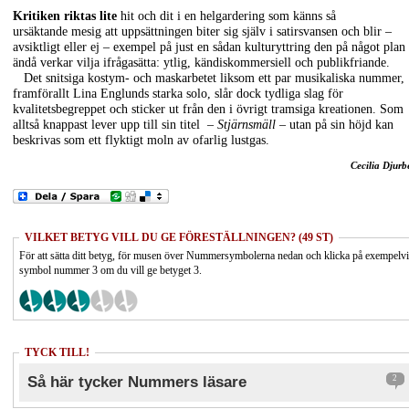
Kritiken riktas lite
hit och dit i en helgardering som känns så
ursäktande mesig att uppsättningen biter sig själv i satirsvansen och blir –
avsiktligt eller ej – exempel på just en sådan kulturyttring den på något plan
ändå verkar vilja ifrågasätta: ytlig, kändiskommersiell och publikfriande.
Det snitsiga kostym- och maskarbetet liksom ett par musikaliska nummer,
framförallt Lina Englunds starka solo, slår dock tydliga slag för
kvalitetsbegreppet och sticker ut från den i övrigt tramsiga kreationen. Som
alltså knappast lever upp till sin titel –
Stjärnsmäll
– utan på sin höjd kan
beskrivas som ett flyktigt moln av ofarlig lustgas.
Cecilia Djurb
VILKET BETYG VILL DU GE FÖRESTÄLLNINGEN? (49 ST)
För att sätta ditt betyg, för musen över Nummersymbolerna nedan och klicka på exempelv
symbol nummer 3 om du vill ge betyget 3.
TYCK TILL!
Så här tycker Nummers läsare
2