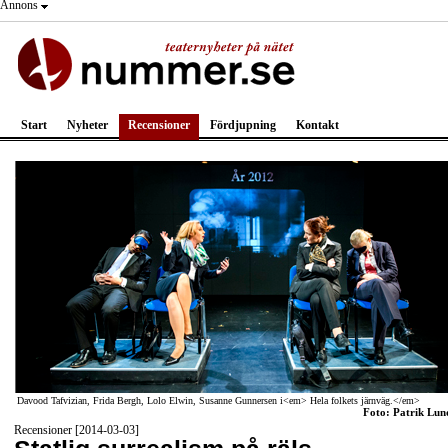
Annons
Start
Nyheter
Recensioner
Fördjupning
Kontakt
Davood Tafvizian, Frida Bergh, Lolo Elwin, Susanne Gunnersen i<em> Hela folkets järnväg.</em>
Foto: Patrik Lun
Recensioner [2014-03-03]