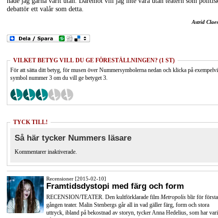
hade jag gärna varit utan. Däremot vill jag inte vara utan teatern som politis
debattör ett valår som detta.
Astrid Clae
VILKET BETYG VILL DU GE FÖRESTÄLLNINGEN? (1 ST)
För att sätta ditt betyg, för musen över Nummersymbolerna nedan och klicka på exempelv
symbol nummer 3 om du vill ge betyget 3.
TYCK TILL!
Så här tycker Nummers läsare
Kommentarer inaktiverade.
Recensioner [2015-02-10]
Framtidsdystopi med färg och form
RECENSION/TEATER. Den kultförklarade film
Metropolis
blir för första
gången teater. Malin Stenbergs går all in vad gäller färg, form och stora
uttryck, ibland på bekostnad av storyn, tycker Anna Hedelius, som har vari