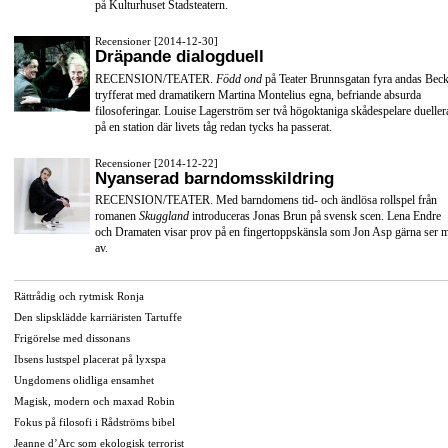
på Kulturhuset Stadsteatern.
Recensioner [2014-12-30]
Dräpande dialogduell
RECENSION/TEATER.
Född ond
på Teater Brunnsgatan fyra andas Beck
tryfferat med dramatikern Martina Montelius egna, befriande absurda
filosoferingar. Louise Lagerström ser två högoktaniga skådespelare dueller
på en station där livets tåg redan tycks ha passerat.
Recensioner [2014-12-22]
Nyanserad barndomsskildring
RECENSION/TEATER. Med barndomens tid- och ändlösa rollspel från
romanen
Skuggland
introduceras Jonas Brun på svensk scen. Lena Endre
och Dramaten visar prov på en fingertoppskänsla som Jon Asp gärna ser 
av.
Rättrådig och rytmisk Ronja
Den slipsklädde karriäristen Tartuffe
Frigörelse med dissonans
Ibsens lustspel placerat på lyxspa
Ungdomens olidliga ensamhet
Magisk, modern och maxad Robin
Fokus på filosofi i Rådströms bibel
Jeanne d’Arc som ekologisk terrorist