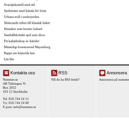
Svartsjukestrid med stil
Spökteater med känsla för form
Urbana troll i underjorden
Skimrande tribut till klassisk balett
Klassiker som kreativ kabaré
Samhällskritiskt spel som show
Ett kalejdoskop av känslor
Mästerligt konstruerad Mayenburg
Rappt om historisk hen
Läs fler
Kontakta oss
RSS
Annonsera
Nummer.se
Vill du ha RSS feeds?
Annonsera på nummer
AB Tidningen Vi
Box 2052
103 12 Stockholm
Tel: 010-744 24 11
Vx: 010-744 24 00
E-post:
info@nummer.se