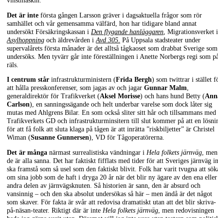
vinstmaskin.
Det är inte
första gången Larsson gräver i dagsaktuella frågor som rör
samhället och vår gemensamma välfärd, hon har tidigare bland annat
undersökt Försäkringskassan i
Den flygande hanläggaren
, Migrationsverket i
Asylhoppning
och äldrevården i
Avd 305
.
På Uppsala stadsteater under
supervalårets första månader är det alltså tågkaoset som drabbat Sverige som
undersöks. Men tyvärr går inte föreställningen i Anette Norbergs regi som p
räls.
I centrum står
infrastrukturministern (
Frida Bergh
) som twittrar i stället f
att hålla presskonferenser, som jagas av och jagar
Gunnar Malm
,
generaldirektör för Trafikverket (
Aksel Morisse
) och hans hund Betty (
Ann
Carlson
), en sanningssägande och helt underbar varelse som dock låter sig
mutas med Ahlgrens Bilar. En som också sliter sitt hår och tillsammans med
Trafikverkets GD och infrastrukturminsitern till slut kommer på att en lösni
för att få folk att sluta klaga på tågen är att inrätta ”riskbiljetter” är Christel
Wiman (
Susanne Gunnersen
), VD för Tågoperatörerna.
Det är många
närmast surrealistiska vändningar i
Hela folkets järnväg
, men
de är alla sanna. Det har faktiskt fifflats med tider för att Sveriges järnväg i
ska framstå som så usel som den faktiskt blivit. Folk har varit tvugna att sök
om sina jobb som de haft i dryga 20 år när det blir ny ägare av den ena eller
andra delen av järnvägsknuten. Så historien är sann, den är absurd och
vansinnig – och den ska absolut undersökas så här – men ändå är det något
som skaver. För fakta är svår att redovisa dramatiskt utan att det blir skriva-
på-näsan-teater. Riktigt där är inte
Hela folkets järnväg
, men redovisningen