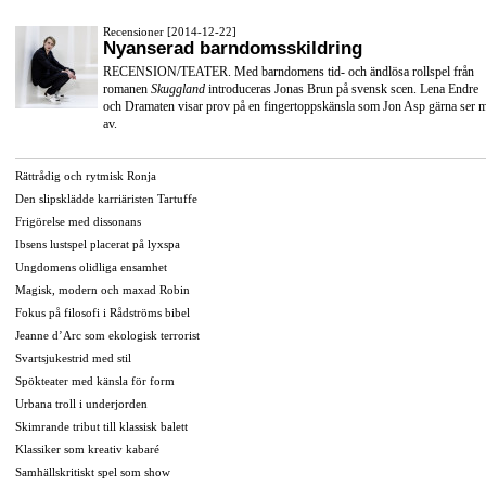
Recensioner [2014-12-22]
Nyanserad barndomsskildring
RECENSION/TEATER. Med barndomens tid- och ändlösa rollspel från
romanen
Skuggland
introduceras Jonas Brun på svensk scen. Lena Endre
och Dramaten visar prov på en fingertoppskänsla som Jon Asp gärna ser 
av.
Rättrådig och rytmisk Ronja
Den slipsklädde karriäristen Tartuffe
Frigörelse med dissonans
Ibsens lustspel placerat på lyxspa
Ungdomens olidliga ensamhet
Magisk, modern och maxad Robin
Fokus på filosofi i Rådströms bibel
Jeanne d’Arc som ekologisk terrorist
Svartsjukestrid med stil
Spökteater med känsla för form
Urbana troll i underjorden
Skimrande tribut till klassisk balett
Klassiker som kreativ kabaré
Samhällskritiskt spel som show