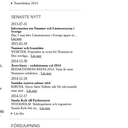
Teaterlänkar 2014
SENASTE NYTT
2015-07-31
Information om Nummer och Länsteatrarna i
Sverige
Den 1 maj blev Länsteatrarna i Sverige ägare av...
Läs mer
2015-02-10
Nummer och framtiden
NYHETER. Framtiden är oviss för Nummer.se.
Den trevliga...
Läs mer
2014-12-30
Årets bästa – redaktionens val 2014
ö,
REDAKTIONENS BÄSTA 2014. Varje år utser
Nummers redaktion...
Läs mer
2014-12-18
Samiska teatern saknar stöd
KIRUNA. Giron Sámi Teáhter står för närvarande
et
utan stöd...
Läs mer
2014-12-17
Sissela Kyle till Parkteatern
STOCKHOLM. Skådespelaren och regissören
Sissela Kyle blir ny...
Läs mer
ägg
Läs fler
a
FÖRDJUPNING