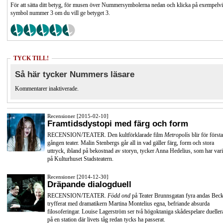
För att sätta ditt betyg, för musen över Nummersymbolerna nedan och klicka på exempelv
symbol nummer 3 om du vill ge betyget 3.
TYCK TILL!
Så här tycker Nummers läsare
Kommentarer inaktiverade.
Recensioner [2015-02-10]
Framtidsdystopi med färg och form
RECENSION/TEATER. Den kultförklarade film
Metropolis
blir för första
gången teater. Malin Stenbergs går all in vad gäller färg, form och stora
uttryck, ibland på bekostnad av storyn, tycker Anna Hedelius, som har vari
på Kulturhuset Stadsteatern.
Recensioner [2014-12-30]
Dräpande dialogduell
RECENSION/TEATER.
Född ond
på Teater Brunnsgatan fyra andas Beck
tryfferat med dramatikern Martina Montelius egna, befriande absurda
filosoferingar. Louise Lagerström ser två högoktaniga skådespelare dueller
på en station där livets tåg redan tycks ha passerat.