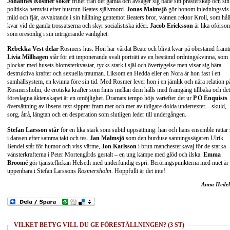
Johannes Rosmer söker
frihet från det gamla och avsäger sig både sitt prästerskap och sin
politiska hemvist efter hustrun Beates självmord.
Jonas Malmsjö
gör honom inledningsvis
mild och fjär, avvaktande i sin hållning gentemot Beaters bror, vännen rektor Kroll, som hål
kvar vid de gamla trossatserna och skyr socialistiska idéer.
Jacob Ericksson
är lika oförson
som oresonlig i sin intrigerande vänlighet.
Rebekka Vest delar
Rosmers hus. Hon har vårdat Beate och blivit kvar på obestämd framt
Livia Millhagen
står för ett imponerande svalt porträtt av en bestämd ordningskvinna, som
plockar med husets blomsterkvastar, tycks stark i själ och övertygelse men visar sig bära
destruktiva krafter och sexuella trauman. Liksom en Hedda eller en Nora är hon fast i ett
samhällsystem, en kvinna före sin tid. Med Rosmer lever hon i en jämlik och nära relation p
Rosmersholm; de erotiska krafter som finns mellan dem hålls med framgång tillbaka och det
föreslagna äktenskapet är en omöjlighet. Dramats tempo höjs vartefter det ur
P O Enquists
översättning av Ibsens text sipprar fram mer och mer av tidigare dolda undertexter – skuld,
sorg, åtrå, längtan och en desperation som slutligen leder till undergången.
Stefan Larsson står
för en lika stark som subtil uppsättning: han och hans ensemble rättar 
i dansen efter samma takt och tes.
Jan Malmsjö
som den burduse sanningssägaren Ulrik
Bendel står för humor och viss värme,
Jon Karlsson
i brun manchesterkavaj för de starka
vänsterkrafterna i Peter Mortengårds gestalt – en ung kämpe med glöd och ilska.
Emma
Broomé
gör tjänsteflickan Helseth med underfundig espri. Beröringspunkterna med nuet är
uppenbara i Stefan Larssons
Rosmersholm.
Hoppfullt är det inte!
Anna Hedel
VILKET BETYG VILL DU GE FÖRESTÄLLNINGEN? (3 ST)