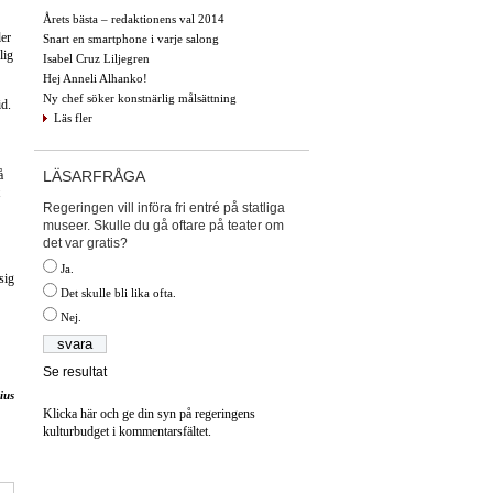
Årets bästa – redaktionens val 2014
ler
Snart en smartphone i varje salong
lig
Isabel Cruz Liljegren
Hej Anneli Alhanko!
Ny chef söker konstnärlig målsättning
id.
Läs fler
LÄSARFRÅGA
å
Regeringen vill införa fri entré på statliga
museer. Skulle du gå oftare på teater om
det var gratis?
Ja.
sig
Det skulle bli lika ofta.
Nej.
Se resultat
ius
Klicka här och ge din syn på regeringens
kulturbudget i kommentarsfältet.