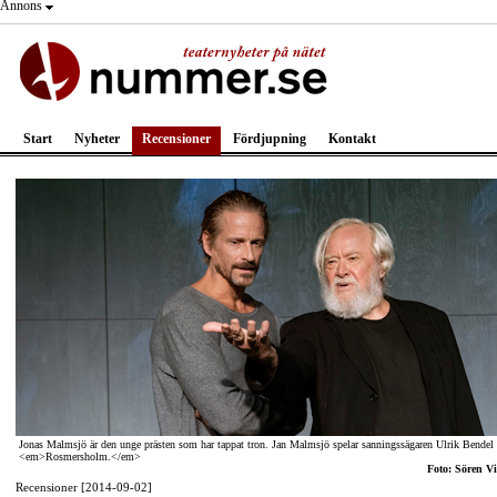
Annons
Start
Nyheter
Recensioner
Fördjupning
Kontakt
Jonas Malmsjö är den unge prästen som har tappat tron. Jan Malmsjö spelar sanningssägaren Ulrik Bendel 
<em>Rosmersholm.</em>
Foto: Sören Vi
Recensioner [2014-09-02]