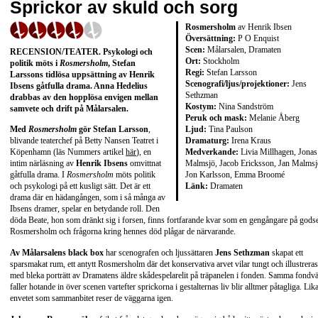
Sprickor av skuld och sorg
Rosmersholm
av Henrik Ibsen
Översättning:
P O Enquist
Scen:
Målarsalen, Dramaten
RECENSION/TEATER. Psykologi och
Ort:
Stockholm
politik möts i
Rosmersholm
, Stefan
Regi:
Stefan Larsson
Larssons tidlösa uppsättning av Henrik
Scenografi/ljus/projektioner:
Jens
Ibsens gåtfulla drama. Anna Hedelius
Sethzman
drabbas av den hopplösa envigen mellan
Kostym:
Nina Sandström
samvete och drift på Målarsalen.
Peruk och mask:
Melanie Åberg
Ljud:
Tina Paulson
Med
Rosmersholm
gör
Stefan Larsson
,
Dramaturg:
Irena Kraus
blivande teaterchef på Betty Nansen Teatret i
Medverkande:
Livia Millhagen, Jonas
Köpenhamn (läs Nummers artikel
här
), en
Malmsjö, Jacob Ericksson, Jan Malmsj
intim närläsning av
Henrik Ibsens
omvittnat
Jon Karlsson, Emma Broomé
gåtfulla drama. I
Rosmersholm
möts politik
Länk:
Dramaten
och psykologi på ett kusligt sätt. Det är ett
drama där en hädangången, som i så många av
Ibsens dramer, spelar en betydande roll. Den
döda Beate, hon som dränkt sig i forsen, finns fortfarande kvar som en gengångare på gods
Rosmersholm och frågorna kring hennes död plågar de närvarande.
Av Målarsalens black box
har scenografen och ljussättaren
Jens Sethzman
skapat ett
sparsmakat rum, ett antytt Rosmersholm där det konservativa arvet vilar tungt och illustreras
med bleka porträtt av Dramatens äldre skådespelarelit på träpanelen i fonden. Samma fondv
faller hotande in över scenen vartefter sprickorna i gestalternas liv blir alltmer påtagliga. Lik
envetet som sammanbitet reser de väggarna igen.