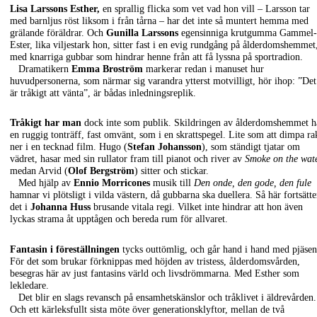
Lisa Larssons Esther,
en sprallig flicka som vet vad hon vill – Larsson tar
med barnljus röst liksom i från tårna – har det inte så muntert hemma med
grälande föräldrar. Och
Gunilla Larssons
egensinniga krutgumma Gammel-
Ester, lika viljestark hon, sitter fast i en evig rundgång på ålderdomshemmet
med knarriga gubbar som hindrar henne från att få lyssna på sportradion.
Dramatikern
Emma Broström
markerar redan i manuset hur
huvudpersonerna, som närmar sig varandra ytterst motvilligt, hör ihop: ”Det
är tråkigt att vänta”, är bådas inledningsreplik.
Tråkigt har man
dock inte som publik. Skildringen av ålderdomshemmet h
en ruggig tonträff, fast omvänt, som i en skrattspegel. Lite som att dimpa ra
ner i en tecknad film. Hugo (
Stefan Johansson
), som ständigt tjatar om
vädret, hasar med sin rullator fram till pianot och river av
Smoke on the wat
medan Arvid (
Olof Bergström
) sitter och stickar.
Med hjälp av
Ennio Morricones
musik till
Den onde, den gode, den fule
hamnar vi plötsligt i vilda västern, då gubbarna ska duellera. Så här fortsätte
det i
Johanna Huss
brusande vitala regi. Vilket inte hindrar att hon även
lyckas strama åt upptågen och bereda rum för allvaret.
Fantasin i föreställningen
tycks outtömlig, och går hand i hand med pjäsen
För det som brukar förknippas med höjden av tristess, ålderdomsvården,
besegras här av just fantasins värld och livsdrömmarna. Med Esther som
lekledare.
Det blir en slags revansch på ensamhetskänslor och tråklivet i äldrevården.
Och ett kärleksfullt sista möte över generationsklyftor, mellan de två