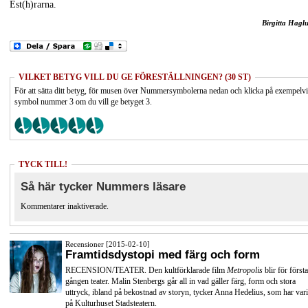
Est(h)rarna.
Birgitta Hagl
VILKET BETYG VILL DU GE FÖRESTÄLLNINGEN? (30 ST)
För att sätta ditt betyg, för musen över Nummersymbolerna nedan och klicka på exempelv
symbol nummer 3 om du vill ge betyget 3.
TYCK TILL!
Så här tycker Nummers läsare
Kommentarer inaktiverade.
Recensioner [2015-02-10]
Framtidsdystopi med färg och form
RECENSION/TEATER. Den kultförklarade film
Metropolis
blir för första
gången teater. Malin Stenbergs går all in vad gäller färg, form och stora
uttryck, ibland på bekostnad av storyn, tycker Anna Hedelius, som har vari
på Kulturhuset Stadsteatern.