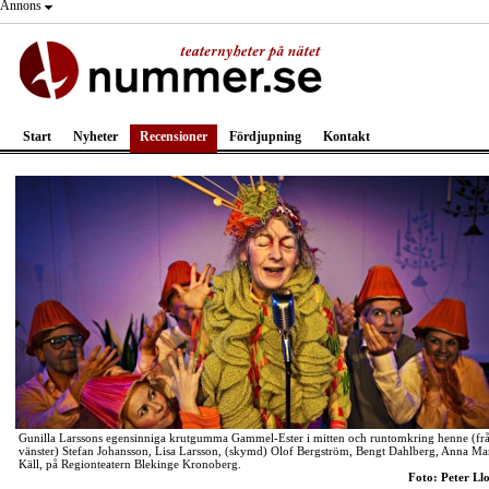
Annons
Start
Nyheter
Recensioner
Fördjupning
Kontakt
Gunilla Larssons egensinniga krutgumma Gammel-Ester i mitten och runtomkring henne (fr
vänster) Stefan Johansson, Lisa Larsson, (skymd) Olof Bergström, Bengt Dahlberg, Anna Ma
Käll, på Regionteatern Blekinge Kronoberg.
Foto: Peter Ll