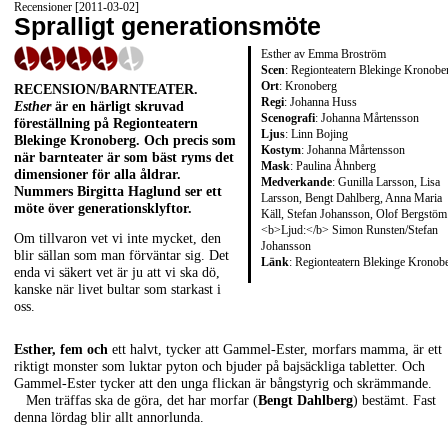
Recensioner [2011-03-02]
Spralligt generationsmöte
Esther av Emma Broström
Scen
: Regionteatern Blekinge Kronobe
Ort
: Kronoberg
RECENSION/BARNTEATER
.
Regi
: Johanna Huss
Esther
är en härligt skruvad
Scenografi
: Johanna Mårtensson
föreställning på Regionteatern
Ljus
: Linn Bojing
Blekinge Kronoberg. Och precis som
Kostym
: Johanna Mårtensson
när barnteater är som bäst ryms det
Mask
: Paulina Åhnberg
dimensioner för alla åldrar.
Medverkande
: Gunilla Larsson, Lisa
Nummers
Birgitta Haglund
ser ett
Larsson, Bengt Dahlberg, Anna Maria
möte över generationsklyftor.
Käll, Stefan Johansson, Olof Bergstöm
<b>Ljud:</b> Simon Runsten/Stefan
Om tillvaron vet vi inte mycket, den
Johansson
blir sällan som man förväntar sig. Det
Länk
:
Regionteatern Blekinge Kronob
enda vi säkert vet är ju att vi ska dö,
kanske när livet bultar som starkast i
oss.
Esther, fem och
ett halvt, tycker att Gammel-Ester, morfars mamma, är ett
riktigt monster som luktar pyton och bjuder på bajsäckliga tabletter. Och
Gammel-Ester tycker att den unga flickan är bångstyrig och skrämmande.
Men träffas ska de göra, det har morfar (
Bengt Dahlberg
) bestämt. Fast
denna lördag blir allt annorlunda.