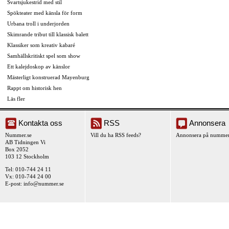
Svartsjukestrid med stil
Spökteater med känsla för form
Urbana troll i underjorden
Skimrande tribut till klassisk balett
Klassiker som kreativ kabaré
Samhällskritiskt spel som show
Ett kalejdoskop av känslor
Mästerligt konstruerad Mayenburg
Rappt om historisk hen
Läs fler
Kontakta oss
RSS
Annonsera
Nummer.se
Vill du ha RSS feeds?
Annonsera på nummer
AB Tidningen Vi
Box 2052
103 12 Stockholm
Tel: 010-744 24 11
Vx: 010-744 24 00
E-post:
info@nummer.se