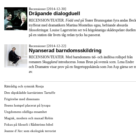
Recensioner [2014-12-30]
Dräpande dialogduell
RECENSION/TEATER.
Född ond
på Teater Brunnsgatan fyra andas Beck
tryfferat med dramatikern Martina Montelius egna, befriande absurda
filosoferingar. Louise Lagerström ser två högoktaniga skådespelare dueller
på en station där livets tåg redan tycks ha passerat.
Recensioner [2014-12-22]
Nyanserad barndomsskildring
RECENSION/TEATER. Med barndomens tid- och ändlösa rollspel från
romanen
Skuggland
introduceras Jonas Brun på svensk scen. Lena Endre
och Dramaten visar prov på en fingertoppskänsla som Jon Asp gärna ser 
av.
Rättrådig och rytmisk Ronja
Den slipsklädde karriäristen Tartuffe
Frigörelse med dissonans
Ibsens lustspel placerat på lyxspa
Ungdomens olidliga ensamhet
Magisk, modern och maxad Robin
Fokus på filosofi i Rådströms bibel
Jeanne d’Arc som ekologisk terrorist