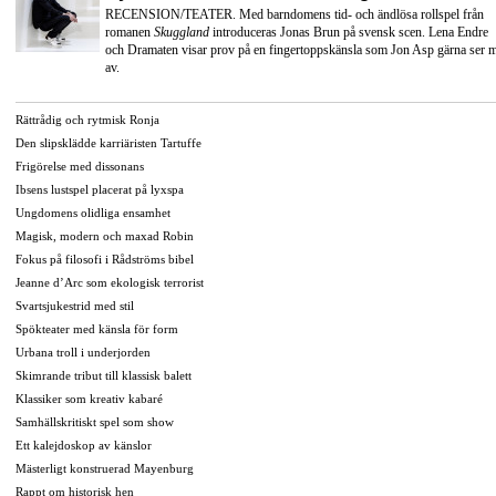
RECENSION/TEATER. Med barndomens tid- och ändlösa rollspel från
romanen
Skuggland
introduceras Jonas Brun på svensk scen. Lena Endre
och Dramaten visar prov på en fingertoppskänsla som Jon Asp gärna ser 
av.
Rättrådig och rytmisk Ronja
Den slipsklädde karriäristen Tartuffe
Frigörelse med dissonans
Ibsens lustspel placerat på lyxspa
Ungdomens olidliga ensamhet
Magisk, modern och maxad Robin
Fokus på filosofi i Rådströms bibel
Jeanne d’Arc som ekologisk terrorist
Svartsjukestrid med stil
Spökteater med känsla för form
Urbana troll i underjorden
Skimrande tribut till klassisk balett
Klassiker som kreativ kabaré
Samhällskritiskt spel som show
Ett kalejdoskop av känslor
Mästerligt konstruerad Mayenburg
Rappt om historisk hen