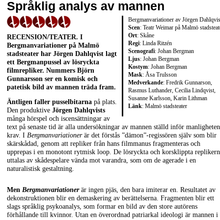
Språklig analys av mannen
Bergmanvariationer av Jörgen Dahlqvis
Scen
: Teatr Weimar på Malmö stadsteat
Ort
: Skåne
RECENSION/TEATER
. I
Regi
: Linda Ritzén
Bergmanvariationer på Malmö
Scenografi
: Johan Bergman
stadsteater har
Jörgen Dahlqvist
lagt
Ljus
: Johan Bergman
ett Bergmanpussel av lösryckta
Kostym
: Johan Bergman
filmrepliker. Nummers
Björn
Mask
: Åsa Trulsson
Gunnarsson
ser en komisk och
Medverkande
: Fredrik Gunnarson,
patetisk bild av mannen träda fram.
Rasmus Luthander, Cecilia Lindqvist,
Susanne Karlsson, Karin Lithman
Äntligen faller pusselbitarna
på plats.
Länk
:
Malmö stadsteater
Den produktive
Jörgen Dahlqvists
många hörspel och iscensättningar av
text på senaste tid är alla undersökningar av mannen ställd inför manligheten
krav. I
Bergmanvariationer
är det förstås ”dämon”-regissören själv som blir
skärskådad, genom att repliker från hans filmmanus fragmenteras och
upprepas i en monotont rytmisk loop. De lösryckta och korsklippta repliker
uttalas av skådespelare vända mot varandra, som om de agerade i en
naturalistisk gestaltning.
Men
Bergmanvariationer
är ingen pjäs, den bara imiterar en. Resultatet av
dekonstruktionen blir en demaskering av berättelserna. Fragmenten blir ett
slags språklig psykoanalys, som formar en bild av den store autörens
förhållande till kvinnor. Utan en överordnad patriarkal ideologi är mannen i