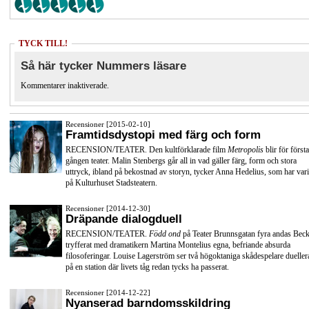
TYCK TILL!
Så här tycker Nummers läsare
Kommentarer inaktiverade.
Recensioner [2015-02-10]
Framtidsdystopi med färg och form
RECENSION/TEATER. Den kultförklarade film
Metropolis
blir för första
gången teater. Malin Stenbergs går all in vad gäller färg, form och stora
uttryck, ibland på bekostnad av storyn, tycker Anna Hedelius, som har vari
på Kulturhuset Stadsteatern.
Recensioner [2014-12-30]
Dräpande dialogduell
RECENSION/TEATER.
Född ond
på Teater Brunnsgatan fyra andas Beck
tryfferat med dramatikern Martina Montelius egna, befriande absurda
filosoferingar. Louise Lagerström ser två högoktaniga skådespelare dueller
på en station där livets tåg redan tycks ha passerat.
Recensioner [2014-12-22]
Nyanserad barndomsskildring