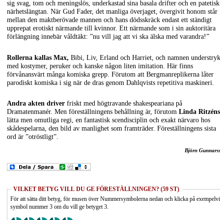
sig svag, tom och meningslös, underkastad sina basala drifter och en patetisk
närhetslängtan. När Gud Fader, det manliga överjaget, övergivit honom står
mellan den maktberövade mannen och hans dödsskräck endast ett ständigt
upprepat erotiskt närmande till kvinnor. Ett närmande som i sin auktoritära
förlängning innebär våldtäkt: ”nu vill jag att vi ska älska med varandra!”
Rollerna kallas Max,
Bibi, Liv, Erland och Harriet, och namnen understry
med kostymer, peruker och kanske någon liten imitation. Här finns
förvånansvärt många komiska grepp. Förutom att Bergmanreplikerna låter
parodiskt komiska i sig när de dras genom Dahlqvists repetitiva maskineri.
Andra akten driver
friskt med högtravande shakespeariana på
Dramatenmanér. Men föreställningens behållning är, förutom
Linda Ritzéns
lätta men omutliga regi, en fantastisk scendisciplin och exakt närvaro hos
skådespelarna, den bild av manlighet som framträder. Föreställningens sista
ord är ”otröstligt”.
Björn Gunnars
VILKET BETYG VILL DU GE FÖRESTÄLLNINGEN? (59 ST)
För att sätta ditt betyg, för musen över Nummersymbolerna nedan och klicka på exempelv
symbol nummer 3 om du vill ge betyget 3.