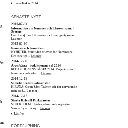
Teaterlänkar 2014
SENASTE NYTT
2015-07-31
rg
Information om Nummer och Länsteatrarna i
Sverige
Den 1 maj blev Länsteatrarna i Sverige ägare av...
Läs mer
2015-02-10
Nummer och framtiden
NYHETER. Framtiden är oviss för Nummer.se.
Den trevliga...
Läs mer
2014-12-30
Per
Årets bästa – redaktionens val 2014
REDAKTIONENS BÄSTA 2014. Varje år utser
Nummers redaktion...
Läs mer
2014-12-18
Samiska teatern saknar stöd
KIRUNA. Giron Sámi Teáhter står för närvarande
utan stöd...
Läs mer
2014-12-17
Sissela Kyle till Parkteatern
ch
STOCKHOLM. Skådespelaren och regissören
Sissela Kyle blir ny...
Läs mer
Läs fler
ent
FÖRDJUPNING