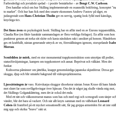
Farbroderligt och jovialiskt spelad – i positiv bemärkelse – av
Bengt C.W. Carlsson
.
Den handlar också om hur Skilling implementerade en osannolik bokföring, konceptet ”m
to market”. Och hur han fick med den smarte ekonomen Andrew Fastow på tåget, en
judasgestalt som
Hans-Christian Thulin
ger en nervig, spattig look fylld med känsliga,
knyckiga tics.
Det finns även
en psykologisk hook: Skilling har en affär med en av Enrons toppanställda,
Claudia Roe (en fiktiv karaktär sammanslagen av flera verkliga förlagor). En affär som hon
punkterar genom att torka sitt sköte och kasta näsduken rakt i ansiktet på honom. Händelsen
ges ett kraftfullt, nästan generande uttryck av en, föreställningen igenom, storspelande
Isabe
Moreau
.
Scenbilden är mörk
, med en stor monumental trappkonstruktion som utnyttjas till podier,
statusförskjutningar, kampen om toppkontoret och annat. Beprövat och välkänt. Men det
funkar.
Kulisserna påminner om jättelika, knappt genomskinliga japanska skjutdörrar. Dessa ger
skugga, djup och blir utmärkt bakgrund till videoprojektionerna.
Ljussättningen är
vass. Knivskarpa skuggor dissekerar nästan Jonas Kruse då hans händ
mot slutet far som rovfågelsvingar över hjässan. Om det är något jag skulle vända mig mot, 
det Skillings Golgataklättring, men det är också det enda.
Med ett tätt och välkonstruerat manus som bas och med regi och scenografi som tänjer oc
vänder, blir det bara så vackert. Och när allt knyts samman med en välbekant
Leonard
Cohen
-låt framförd på ett mycket sensationellt sätt, får jag greppa armstöden för att inte stäl
mig upp och skrika ”bravo” rakt ut.