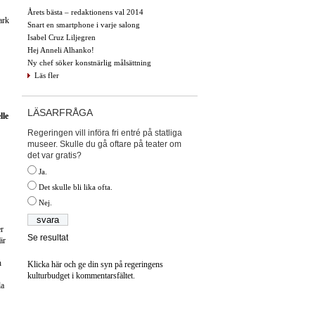
Årets bästa – redaktionens val 2014
ark
Snart en smartphone i varje salong
Isabel Cruz Liljegren
Hej Anneli Alhanko!
Ny chef söker konstnärlig målsättning
Läs fler
LÄSARFRÅGA
lle
Regeringen vill införa fri entré på statliga
museer. Skulle du gå oftare på teater om
det var gratis?
Ja.
Det skulle bli lika ofta.
Nej.
er
Se resultat
är
h
Klicka här och ge din syn på regeringens
kulturbudget i kommentarsfältet.
la