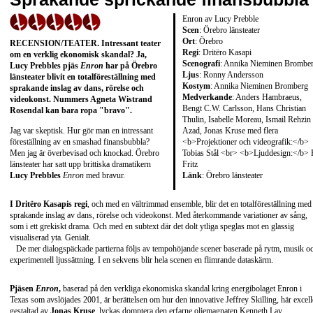
Enron av Lucy Prebble
Scen
: Örebro länsteater
Ort
: Örebro
RECENSION/TEATER
. Intressant teater
Regi
: Dritëro Kasapi
om en verklig ekonomisk skandal? Ja,
Scenografi
: Annika Nieminen Brombe
Lucy Prebbles
pjäs
Enron
har på Örebro
Ljus
: Ronny Andersson
länsteater blivit en totalföreställning med
Kostym
: Annika Nieminen Bromberg
sprakande inslag av dans, rörelse och
Medverkande
: Anders Hambraeus,
videokonst. Nummers
Agneta Wistrand
Bengt C.W. Carlsson, Hans Christian
Rosendal
kan bara ropa "bravo".
Thulin, Isabelle Moreau, Ismail Rehzin
Azad, Jonas Kruse med flera
Jag var skeptisk. Hur gör man en intressant
<b>Projektioner och videografik:</b>
föreställning av en smashad finansbubbla?
Tobias Stål <br> <b>Ljuddesign:</b> 
Men jag är överbevisad och knockad. Örebro
Fritz
länsteater har satt upp brittiska dramatikern
Länk
:
Örebro länsteater
Lucy Prebbles
Enron
med bravur.
I Dritëro Kasapis regi
, och med en vältrimmad ensemble, blir det en totalföreställning med
sprakande inslag av dans, rörelse och videokonst. Med återkommande variationer av sång,
som i ett grekiskt drama. Och med en subtext där det dolt ytliga speglas mot en glassig
visualiserad yta. Genialt.
De mer dialogspäckade partierna följs av tempohöjande scener baserade på rytm, musik o
experimentell ljussättning. I en sekvens blir hela scenen en flimrande dataskärm.
Pjäsen
Enron
,
baserad på den verkliga ekonomiska skandal kring energibolaget Enron i
Texas som avslöjades 2001, är berättelsen om hur den innovative Jeffrey Skilling, här excell
gestaltad av
Jonas Kruse
, lyckas domptera den erfarne oljemagnaten Kenneth Lay.