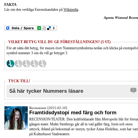
FAKTA
Läs om den verkliga Enronskandalen på
Wikipedia
Agneta Wistrand Rosen
VILKET BETYG VILL DU GE FÖRESTÄLLNINGEN? (5 ST)
För att sätta ditt betyg, för musen över Nummersymbolerna nedan och klicka på exempelv
symbol nummer 3 om du vill ge betyget 3.
TYCK TILL!
Så här tycker Nummers läsare
2
Recensioner [2015-02-10]
Framtidsdystopi med färg och form
RECENSION/TEATER. Den kultförklarade film
Metropolis
blir för första
gången teater. Malin Stenbergs går all in vad gäller färg, form och stora
uttryck, ibland på bekostnad av storyn, tycker Anna Hedelius, som har vari
på Kulturhuset Stadsteatern.