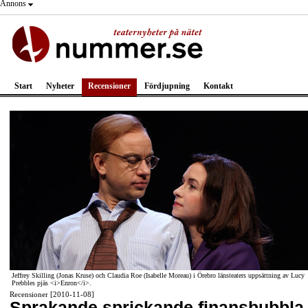
Annons
Start
Nyheter
Recensioner
Fördjupning
Kontakt
Jeffrey Skilling (Jonas Kruse) och Claudia Roe (Isabelle Moreau) i Örebro länsteaters uppsättning av Lucy
Prebbles pjäs <i>Enron</i>.
Recensioner [2010-11-08]
Sprakande sprickande finansbubbla