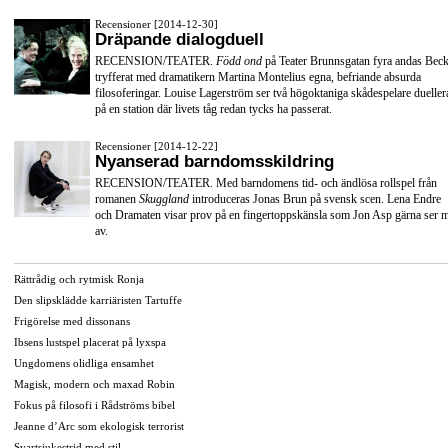
Recensioner [2014-12-30]
Dräpande dialogduell
RECENSION/TEATER.
Född ond
på Teater Brunnsgatan fyra andas Beck
tryfferat med dramatikern Martina Montelius egna, befriande absurda
filosoferingar. Louise Lagerström ser två högoktaniga skådespelare dueller
på en station där livets tåg redan tycks ha passerat.
Recensioner [2014-12-22]
Nyanserad barndomsskildring
RECENSION/TEATER. Med barndomens tid- och ändlösa rollspel från
romanen
Skuggland
introduceras Jonas Brun på svensk scen. Lena Endre
och Dramaten visar prov på en fingertoppskänsla som Jon Asp gärna ser 
av.
Rättrådig och rytmisk Ronja
Den slipsklädde karriäristen Tartuffe
Frigörelse med dissonans
Ibsens lustspel placerat på lyxspa
Ungdomens olidliga ensamhet
Magisk, modern och maxad Robin
Fokus på filosofi i Rådströms bibel
Jeanne d’Arc som ekologisk terrorist
Svartsjukestrid med stil