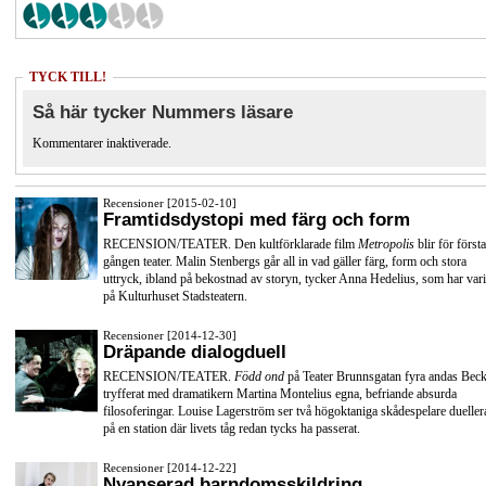
TYCK TILL!
Så här tycker Nummers läsare
Kommentarer inaktiverade.
Recensioner [2015-02-10]
Framtidsdystopi med färg och form
RECENSION/TEATER. Den kultförklarade film
Metropolis
blir för första
gången teater. Malin Stenbergs går all in vad gäller färg, form och stora
uttryck, ibland på bekostnad av storyn, tycker Anna Hedelius, som har vari
på Kulturhuset Stadsteatern.
Recensioner [2014-12-30]
Dräpande dialogduell
RECENSION/TEATER.
Född ond
på Teater Brunnsgatan fyra andas Beck
tryfferat med dramatikern Martina Montelius egna, befriande absurda
filosoferingar. Louise Lagerström ser två högoktaniga skådespelare dueller
på en station där livets tåg redan tycks ha passerat.
Recensioner [2014-12-22]
Nyanserad barndomsskildring