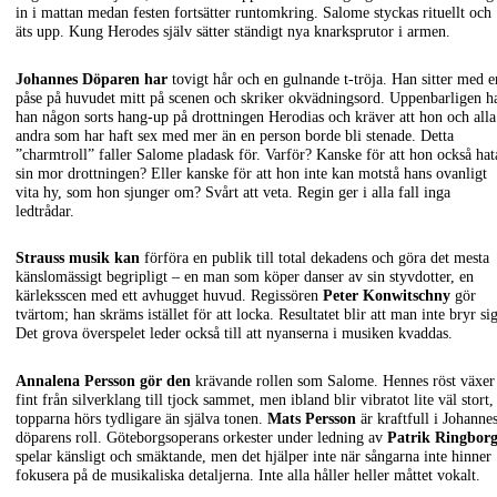
in i mattan medan festen fortsätter runtomkring. Salome styckas rituellt och
äts upp. Kung Herodes själv sätter ständigt nya knarksprutor i armen.
Johannes Döparen har
tovigt hår och en gulnande t-tröja. Han sitter med e
påse på huvudet mitt på scenen och skriker okvädningsord. Uppenbarligen h
han någon sorts hang-up på drottningen Herodias och kräver att hon och alla
andra som har haft sex med mer än en person borde bli stenade. Detta
”charmtroll” faller Salome pladask för. Varför? Kanske för att hon också hat
sin mor drottningen? Eller kanske för att hon inte kan motstå hans ovanligt
vita hy, som hon sjunger om? Svårt att veta. Regin ger i alla fall inga
ledtrådar.
Strauss musik kan
förföra en publik till total dekadens och göra det mesta
känslomässigt begripligt – en man som köper danser av sin styvdotter, en
kärleksscen med ett avhugget huvud. Regissören
Peter Konwitschny
gör
tvärtom; han skräms istället för att locka. Resultatet blir att man inte bryr sig
Det grova överspelet leder också till att nyanserna i musiken kvaddas.
Annalena Persson gör den
krävande rollen som Salome. Hennes röst växer
fint från silverklang till tjock sammet, men ibland blir vibratot lite väl stort,
topparna hörs tydligare än själva tonen.
Mats Persson
är kraftfull i Johanne
döparens roll. Göteborgsoperans orkester under ledning av
Patrik Ringbor
spelar känsligt och smäktande, men det hjälper inte när sångarna inte hinner
fokusera på de musikaliska detaljerna. Inte alla håller heller måttet vokalt.