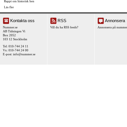
Rappt om historisk hen
Läs fler
Kontakta oss
RSS
Annonsera
Nummer.se
Vill du ha RSS feeds?
Annonsera på nummer
AB Tidningen Vi
Box 2052
103 12 Stockholm
Tel: 010-744 24 11
Vx: 010-744 24 00
E-post:
info@nummer.se