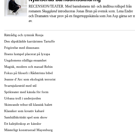
RECENSION/TEATER. Med barndomens tid- och ändlösa rollspel från
romanen
Skuggland
introduceras Jonas Brun på svensk scen. Lena Endre
och Dramaten visar prov på en fingertoppskänsla som Jon Asp gärna ser 
av.
Rättrådig och rytmisk Ronja
Den slipsklädde karriäristen Tartuffe
Frigörelse med dissonans
Ibsens lustspel placerat på lyxspa
Ungdomens olidliga ensamhet
Magisk, modern och maxad Robin
Fokus på filosofi i Rådströms bibel
Jeanne d’Arc som ekologisk terrorist
Svartsjukestrid med stil
Spökteater med känsla för form
Urbana troll i underjorden
Skimrande tribut till klassisk balett
Klassiker som kreativ kabaré
Samhällskritiskt spel som show
Ett kalejdoskop av känslor
Mästerligt konstruerad Mayenburg