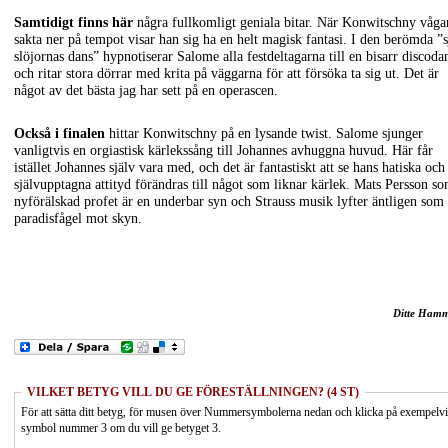
Samtidigt finns här
några fullkomligt geniala bitar. När Konwitschny våga
sakta ner på tempot visar han sig ha en helt magisk fantasi. I den berömda ”s
slöjornas dans” hypnotiserar Salome alla festdeltagarna till en bisarr discoda
och ritar stora dörrar med krita på väggarna för att försöka ta sig ut. Det är
något av det bästa jag har sett på en operascen.
Också i finalen
hittar Konwitschny på en lysande twist. Salome sjunger
vanligtvis en orgiastisk kärlekssång till Johannes avhuggna huvud. Här får
istället Johannes själv vara med, och det är fantastiskt att se hans hatiska och
självupptagna attityd förändras till något som liknar kärlek. Mats Persson s
nyförälskad profet är en underbar syn och Strauss musik lyfter äntligen som
paradisfågel mot skyn.
Ditte Ham
VILKET BETYG VILL DU GE FÖRESTÄLLNINGEN? (4 ST)
För att sätta ditt betyg, för musen över Nummersymbolerna nedan och klicka på exempelv
symbol nummer 3 om du vill ge betyget 3.