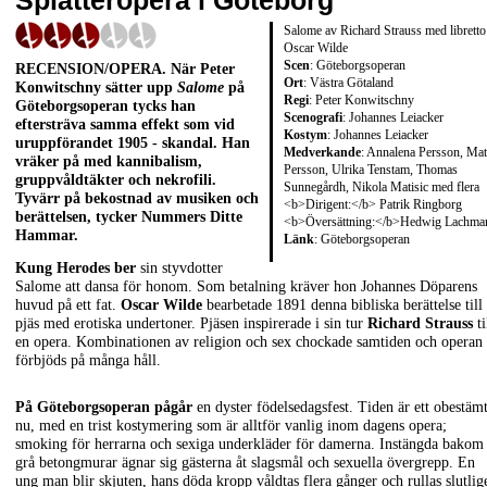
Splatteropera i Göteborg
Salome av Richard Strauss med libretto
Oscar Wilde
Scen
: Göteborgsoperan
RECENSION/OPERA
. När
Peter
Ort
: Västra Götaland
Konwitschny
sätter upp
Salome
på
Regi
: Peter Konwitschny
Göteborgsoperan tycks han
Scenografi
: Johannes Leiacker
eftersträva samma effekt som vid
Kostym
: Johannes Leiacker
uruppförandet 1905 - skandal. Han
Medverkande
: Annalena Persson, Mat
vräker på med kannibalism,
Persson, Ulrika Tenstam, Thomas
gruppvåldtäkter och nekrofili.
Sunnegårdh, Nikola Matisic med flera
Tyvärr på bekostnad av musiken och
<b>Dirigent:</b> Patrik Ringborg
berättelsen, tycker Nummers
Ditte
<b>Översättning:</b>Hedwig Lachma
Hammar
.
Länk
:
Göteborgsoperan
Kung Herodes ber
sin styvdotter
Salome att dansa för honom. Som betalning kräver hon Johannes Döparens
huvud på ett fat.
Oscar Wilde
bearbetade 1891 denna bibliska berättelse till
pjäs med erotiska undertoner. Pjäsen inspirerade i sin tur
Richard Strauss
ti
en opera. Kombinationen av religion och sex chockade samtiden och operan
förbjöds på många håll.
På Göteborgsoperan pågår
en dyster födelsedagsfest. Tiden är ett obestäm
nu, med en trist kostymering som är alltför vanlig inom dagens opera;
smoking för herrarna och sexiga underkläder för damerna. Instängda bakom
grå betongmurar ägnar sig gästerna åt slagsmål och sexuella övergrepp. En
ung man blir skjuten, hans döda kropp våldtas flera gånger och rullas slutlig