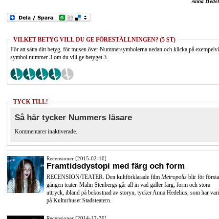
Anna Hedel
VILKET BETYG VILL DU GE FÖRESTÄLLNINGEN? (5 ST)
För att sätta ditt betyg, för musen över Nummersymbolerna nedan och klicka på exempelv
symbol nummer 3 om du vill ge betyget 3.
TYCK TILL!
Så här tycker Nummers läsare
Kommentarer inaktiverade.
Recensioner [2015-02-10]
Framtidsdystopi med färg och form
RECENSION/TEATER. Den kultförklarade film
Metropolis
blir för första
gången teater. Malin Stenbergs går all in vad gäller färg, form och stora
uttryck, ibland på bekostnad av storyn, tycker Anna Hedelius, som har vari
på Kulturhuset Stadsteatern.
Recensioner [2014-12-30]