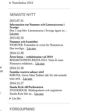
Teaterlänkar 2014
SENASTE NYTT
2015-07-31
Information om Nummer och Länsteatrarna i
Sverige
Den 1 maj blev Länsteatrarna i Sverige ägare av...
Läs mer
2015-02-10
Nummer och framtiden
NYHETER. Framtiden är oviss för Nummer.se.
Den trevliga...
Läs mer
2014-12-30
Årets bästa – redaktionens val 2014
REDAKTIONENS BÄSTA 2014. Varje år utser
Nummers redaktion...
Läs mer
pa
2014-12-18
est
Samiska teatern saknar stöd
KIRUNA. Giron Sámi Teáhter står för närvarande
utan stöd...
Läs mer
2014-12-17
Sissela Kyle till Parkteatern
STOCKHOLM. Skådespelaren och regissören
e
Sissela Kyle blir ny...
Läs mer
Läs fler
FÖRDJUPNING