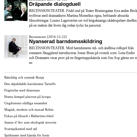
Dräpande dialogduell
RECENSION/TEATER.
Född ond
på Teater Brunnsgatan fyra andas Beck
tryfferat med dramatikern Martina Montelius egna, befriande absurda
filosoferingar. Louise Lagerström ser två högoktaniga skådespelare dueller
på en station där livets tåg redan tycks ha passerat.
Recensioner [2014-12-22]
Nyanserad barndomsskildring
RECENSION/TEATER. Med barndomens tid- och ändlösa rollspel från
romanen
Skuggland
introduceras Jonas Brun på svensk scen. Lena Endre
och Dramaten visar prov på en fingertoppskänsla som Jon Asp gärna ser 
av.
Rättrådig och rytmisk Ronja
Den slipsklädde karriäristen Tartuffe
Frigörelse med dissonans
Ibsens lustspel placerat på lyxspa
Ungdomens olidliga ensamhet
Magisk, modern och maxad Robin
Fokus på filosofi i Rådströms bibel
Jeanne d’Arc som ekologisk terrorist
Svartsjukestrid med stil
Spökteater med känsla för form