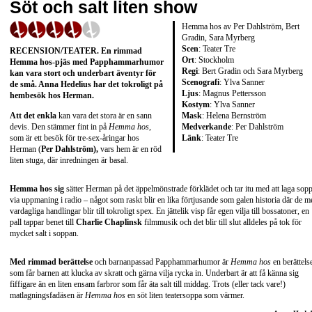
Söt och salt liten show
Hemma hos av Per Dahlström, Bert
Gradin, Sara Myrberg
Scen
: Teater Tre
RECENSION/TEATER
. En rimmad
Ort
: Stockholm
Hemma hos-pjäs med Papphammarhumor
Regi
: Bert Gradin och Sara Myrberg
kan vara stort och underbart äventyr för
Scenografi
: Ylva Sanner
de små. Anna Hedelius har det tokroligt på
Ljus
: Magnus Pettersson
hembesök hos Herman.
Kostym
: Ylva Sanner
Mask
: Helena Bernström
Att det enkla
kan vara det stora är en sann
Medverkande
: Per Dahlström
devis. Den stämmer fint in på
Hemma hos
,
Länk
:
Teater Tre
som är ett besök för tre-sex-åringar hos
Herman (
Per Dahlström),
vars hem är en röd
liten stuga, där inredningen är basal.
Hemma hos sig
sätter Herman på det äppelmönstrade förklädet och tar itu med att laga sop
via uppmaning i radio – något som raskt blir en lika förtjusande som galen historia där de m
vardagliga handlingar blir till tokroligt spex. En jättelik visp får egen vilja till bossatoner, en
pall tappar benet till
Charlie Chaplinsk
filmmusik och det blir till slut alldeles på tok för
mycket salt i soppan.
Med rimmad berättelse
och barnanpassad Papphammarhumor är
Hemma hos
en berättels
som får barnen att klucka av skratt och gärna vilja rycka in. Underbart är att få känna sig
fiffigare än en liten ensam farbror som får äta salt till middag. Trots (eller tack vare!)
matlagningsfadäsen är
Hemma hos
en söt liten teatersoppa som värmer.