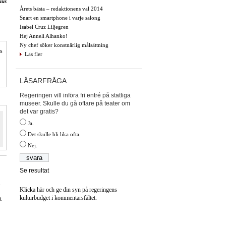
ius
Årets bästa – redaktionens val 2014
Snart en smartphone i varje salong
Isabel Cruz Liljegren
Hej Anneli Alhanko!
Ny chef söker konstnärlig målsättning
is
Läs fler
LÄSARFRÅGA
Regeringen vill införa fri entré på statliga
museer. Skulle du gå oftare på teater om
det var gratis?
Ja.
Det skulle bli lika ofta.
Nej.
Se resultat
Klicka här och ge din syn på regeringens
kulturbudget i kommentarsfältet.
t